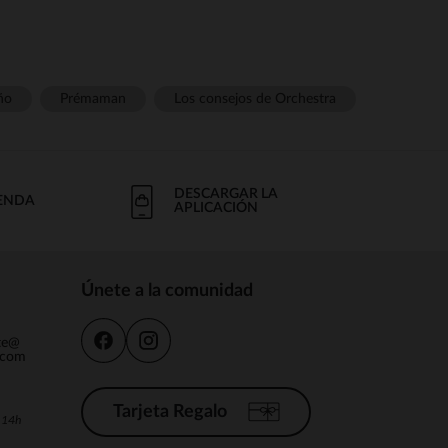
ño
Prémaman
Los consejos de Orchestra
DESCARGAR LA
IENDA
APLICACIÓN
Únete a la comunidad
nte@
.com
Tarjeta Regalo
a 14h