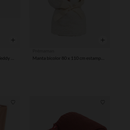
Vista rápida
Vista rápida
Prémaman
Couverture d’emmaillotage Teddy Rabbit - Warm Brown
Manta bicolor 80 x 110 cm estampado animales Rey de los Bosques crudo
Lista de requisitos
Lista de requi