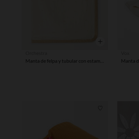
Vista rápida
Orchestra
Vox
Manta de felpa y tubular con estampado de elefantes para bebé.
Manta d
Lista de requisitos