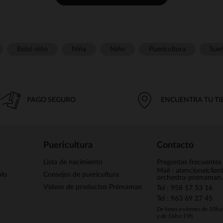
Bebé niño
Niña
Niño
Puericultura
Sue
PAGO SEGURO
ENCUENTRA TU T
Puericultura
Contacto
Lista de nacimiento
Preguntas frecuentes
Mail : atencionalclie
alo
Consejos de puericultura
orchestra-premaman
Vídeos de productos Prémaman
Tel : 958 17 53 16
Tel : 963 69 27 45
De lunes a viernes de 10h 
y de 16h a 19h