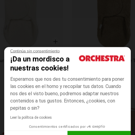
Vista rápida
Continúa sin consentimiento
MEYCO
¡Da un mordisco a
Couverture d’emmaillotage teddy - Rabbit Natural
nuestras cookies!
Esperamos que nos des tu consentimiento para poner
las cookies en el horno y recopilar tus datos. Cuando
nos des el visto bueno, podremos adaptar nuestros
contenidos a tus gustos. Entonces, ¿cookies, con
pepitas o sin?
Lista de requisitos
Leer la política de cookies
Consentimientos certificados por