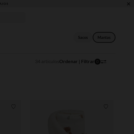
×
AJOS
Sacos
Mantas
34 artículos
Ordenar | Filtrar
0
Lista de requisitos
Lista de requi