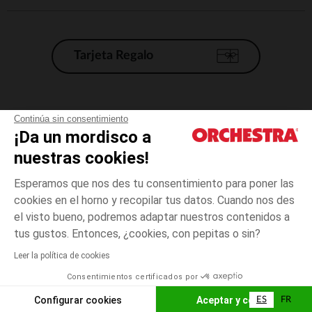
Tarjeta Regalo
Condiciones generales de venta
Continúa sin consentimiento
¡Da un mordisco a
Aviso Legal
*Condiciones de las ofertas actuales
nuestras cookies!
Datos personales
Esperamos que nos des tu consentimiento para poner las
Gestión de las cookies
cookies en el horno y recopilar tus datos. Cuando nos des
Accesibilidad: no conforme
el visto bueno, podremos adaptar nuestros contenidos a
talla
Negro
Negro
unica
Orchestra adhiere al código de ética de la Federación Francesa de comercio
tus gustos. Entonces, ¿cookies, con pepitas o sin?
electrónico y venta a distancia (FEVAD) y al sistema de mediación de
comercio electrónico.
Leer la política de cookies
El pago medidante
is already available
Consentimientos certificados por
España
Lista d
AÑADIR A LA CESTA
Configurar cookies
Aceptar y cerrar
ES
FR