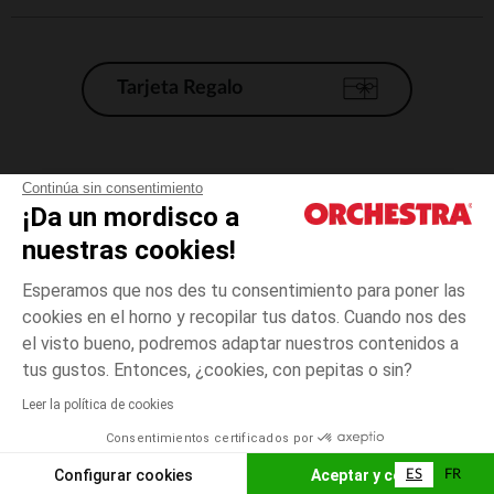
Tarjeta Regalo
Condiciones generales de venta
Continúa sin consentimiento
¡Da un mordisco a
Aviso Legal
*Condiciones de las ofertas actuales
nuestras cookies!
Datos personales
Esperamos que nos des tu consentimiento para poner las
Gestión de las cookies
cookies en el horno y recopilar tus datos. Cuando nos des
Accesibilidad: no conforme
el visto bueno, podremos adaptar nuestros contenidos a
talla
Multicolor
Multicolor
unica
Orchestra adhiere al código de ética de la Federación Francesa de comercio
tus gustos. Entonces, ¿cookies, con pepitas o sin?
electrónico y venta a distancia (FEVAD) y al sistema de mediación de
comercio electrónico.
Leer la política de cookies
El pago medidante
is already available
Consentimientos certificados por
España
Lista d
AÑADIR A LA CESTA
Configurar cookies
Aceptar y cerrar
ES
FR