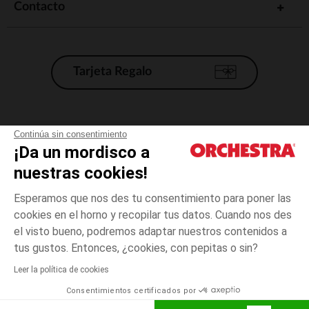
Contacto
Tarjeta Regalo
Condiciones generales de venta
Continúa sin consentimiento
¡Da un mordisco a
Aviso Legal
*Condiciones de las ofertas actuales
nuestras cookies!
Datos personales
Esperamos que nos des tu consentimiento para poner las
Gestión de las cookies
cookies en el horno y recopilar tus datos. Cuando nos des
Accesibilidad: no conforme
el visto bueno, podremos adaptar nuestros contenidos a
talla
Multicolor
Multicolor
unica
Orchestra adhiere al código de ética de la Federación Francesa de comercio
tus gustos. Entonces, ¿cookies, con pepitas o sin?
electrónico y venta a distancia (FEVAD) y al sistema de mediación de
comercio electrónico.
Leer la política de cookies
El pago medidante
is already available
Consentimientos certificados por
España
Lista d
AÑADIR A LA CESTA