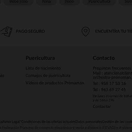
Bebé niño
Niña
Niño
Puericultura
Sue
PAGO SEGURO
ENCUENTRA TU T
Puericultura
Contacto
Lista de nacimiento
Preguntas frecuentes
Mail : atencionalclie
alo
Consejos de puericultura
orchestra-premaman
Vídeos de productos Prémaman
Tel : 958 17 53 16
Tel : 963 69 27 45
De lunes a viernes de 10h 
y de 16h a 19h
Contactar
ta
Aviso Legal
*Condiciones de las ofertas actuales
Datos personales
Gestión de las cook
la Federación Francesa de comercio electrónico y venta a distancia (FEVAD) y al sist