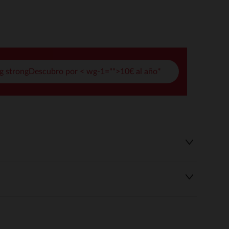
pciones
ustes de privacidad, garantizando el cumplimiento de las regula
g strongDescubro por < wg-1="">10€ al año*