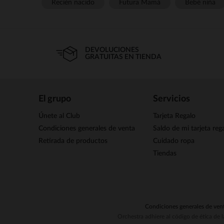
Recién nacido
Futura Mamá
Bebé niña
DEVOLUCIONES
GRATUITAS EN TIENDA
El grupo
Servicios
Únete al Club
Tarjeta Regalo
Condiciones generales de venta
Saldo de mi tarjeta reg
Retirada de productos
Cuidado ropa
Tiendas
Condiciones generales de ven
Orchestra adhiere al código de ética de 