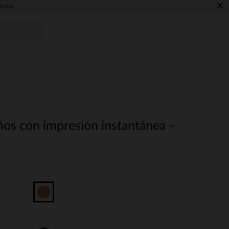
×
AJOS
ños con impresión instantánea –