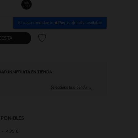
talla
unica
El pago medidante
is already available
Lista de deseos
CESTA
DAD INMEDIATA EN TIENDA
Seleccione una tienda →
SPONIBLES
4,95 €
o