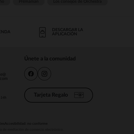
ño
Prémaman
Los consejos de Orchestra
DESCARGAR LA
IENDA
APLICACIÓN
Únete a la comunidad
nte@
.com
Tarjeta Regalo
a 14h
ies
Accesibilidad: no conforme
ema de mediación de comercio electrónico.