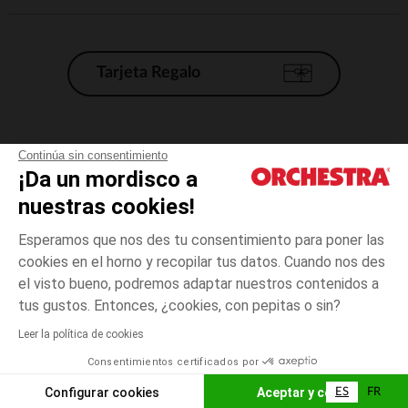
Tarjeta Regalo
Condiciones generales de venta
Continúa sin consentimiento
¡Da un mordisco a
Aviso Legal
*Condiciones de las ofertas actuales
nuestras cookies!
Datos personales
Esperamos que nos des tu consentimiento para poner las
Gestión de las cookies
cookies en el horno y recopilar tus datos. Cuando nos des
Accesibilidad: no conforme
el visto bueno, podremos adaptar nuestros contenidos a
talla
Madera
Madera
unica
Orchestra adhiere al código de ética de la Federación Francesa de comercio
tus gustos. Entonces, ¿cookies, con pepitas o sin?
electrónico y venta a distancia (FEVAD) y al sistema de mediación de
comercio electrónico.
Leer la política de cookies
El pago medidante
is already available
Consentimientos certificados por
España
Lista d
AÑADIR A LA CESTA
Configurar cookies
Aceptar y cerrar
ES
FR