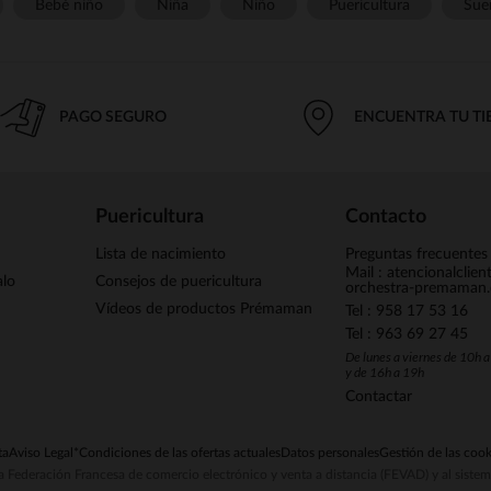
Bebé niño
Niña
Niño
Puericultura
Sue
PAGO SEGURO
ENCUENTRA TU T
Puericultura
Contacto
Lista de nacimiento
Preguntas frecuentes
Mail : atencionalclie
alo
Consejos de puericultura
orchestra-premaman
Vídeos de productos Prémaman
Tel : 958 17 53 16
Tel : 963 69 27 45
De lunes a viernes de 10h 
y de 16h a 19h
Contactar
ta
Aviso Legal
*Condiciones de las ofertas actuales
Datos personales
Gestión de las cook
la Federación Francesa de comercio electrónico y venta a distancia (FEVAD) y al sist