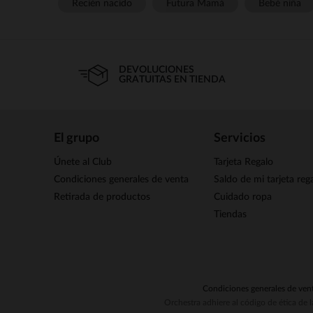
Recién nacido
Futura Mamá
Bebé niña
DEVOLUCIONES
GRATUITAS EN TIENDA
El grupo
Servicios
Únete al Club
Tarjeta Regalo
Condiciones generales de venta
Saldo de mi tarjeta reg
Retirada de productos
Cuidado ropa
Tiendas
Condiciones generales de ven
Orchestra adhiere al código de ética de 