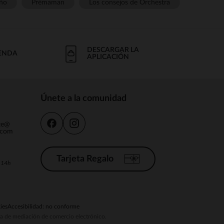
ño
Prémaman
Los consejos de Orchestra
DESCARGAR LA
IENDA
APLICACIÓN
Únete a la comunidad
nte@
.com
Tarjeta Regalo
a 14h
ies
Accesibilidad: no conforme
ema de mediación de comercio electrónico.