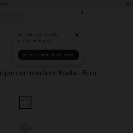
×
AJOS
Accede a tu cuenta
y a tus ventajas
Iniciar sesión/Registrarse
rque con medidor Koala - Ecru
talla
unica