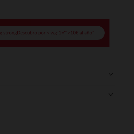
pciones
ustes de privacidad, garantizando el cumplimiento de las regula
g strongDescubro por < wg-1="">10€ al año*