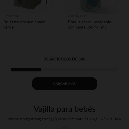
Vista rápida
Vista rápida
Prémaman
Done by Deer
Bolsa nevera acolchada
Botella acero inoxidable
verde
con pajita 350ml Tiny
Farm azul
96 ARTÍCULOS DE 340
CARGAR MÁS
Vajilla para bebés
strong strongstrong strong¿Quieres comprar una < wg-1="">vajilla
a
tu < wg-2="">bebé
?strong strongstrong strong¿Y si pudieras regalarle