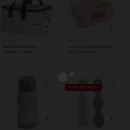
Vista rápida
Vista rápida
Prémaman
Done by Deer
Bolsa térmica para
Lonchera con separador
almuerzo - Dino
Tiny Farm rosa
Lista de requisitos
Lista de 
PRECIO REDONDO**
Vista rápida
Vista rápida