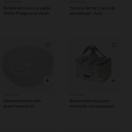
Done by Deer
Prémaman
Botella térmica con pajita
Yummix Set de 2 tazas de
340ml Playground Verde
aprendizaje - Azul
Lista de requisitos
Lista de 
Vista rápida
Vista rápida
Prémaman
Prémaman
Melamine bowl with
Bolsa isotérmica para
green heart print
merienda con estampado
de unicornios blanca