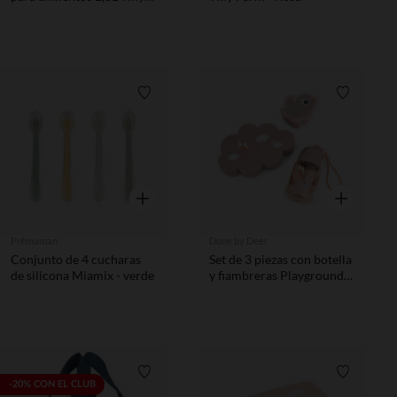
Trails - Arena
Lista de requisitos
Lista de 
Vista rápida
Vista rápida
Prémaman
Done by Deer
Conjunto de 4 cucharas
Set de 3 piezas con botella
de silicona Miamix - verde
y fiambreras Playground
rosa
Lista de requisitos
Lista de 
-20% CON EL CLUB