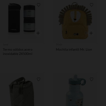
Lista de requisitos
Lista de 
Vista rápida
Vista rápida
Jané
Trixie
Termo sólidos acero
Mochila infantil Mr. Lion
inoxidable 2X500ml
Lista de requisitos
Lista de 