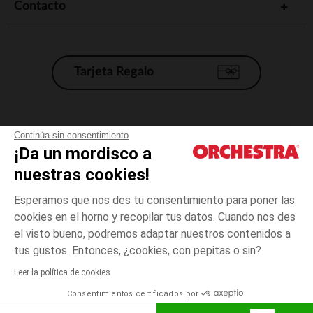
Contacto
Nuestra selección te permitirá equipar a tu bebé y asegurarte de que
tiene todo lo que necesita para empezar a comportarse como un
adulto.
Tarjeta Regalo
Condiciones generales de venta
Continúa sin consentimiento
¡Da un mordisco a
Aviso Legal
*Condiciones de las ofertas actuales
nuestras cookies!
Datos personales
Esperamos que nos des tu consentimiento para poner las
Gestión de las cookies
cookies en el horno y recopilar tus datos. Cuando nos des
Accesibilidad: no conforme
el visto bueno, podremos adaptar nuestros contenidos a
Orchestra adhiere al código de ética de la Federación Francesa de comercio
tus gustos. Entonces, ¿cookies, con pepitas o sin?
electrónico y venta a distancia (FEVAD) y al sistema de mediación de
comercio electrónico.
Leer la política de cookies
Consentimientos certificados por
España