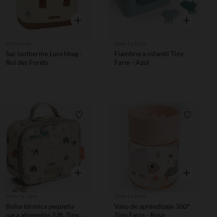
Vista rápida
Vista rápida
Prémaman
Done by Deer
Sac isotherme Lunchbag -
Fiambrera infantil Tiny
Roi des Forêts
Farm - Azul
Lista de requisitos
Lista de 
Vista rápida
Vista rápida
Done by Deer
Done by Deer
Bolsa térmica pequeña
Vaso de aprendizaje 360°
para alimentos 2,8L Tiny
Tiny Farm - Rosa