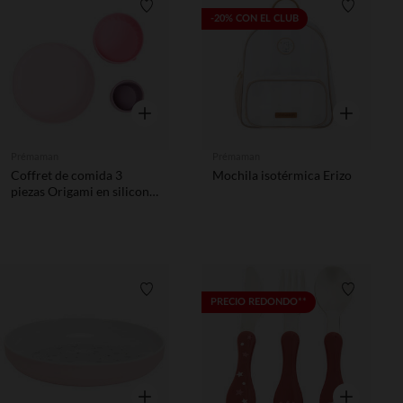
Lista de requisitos
Lista de 
-20% CON EL CLUB
Vista rápida
Vista rápida
Prémaman
Prémaman
Coffret de comida 3
Mochila isotérmica Erizo
piezas Origami en silicona
- Lila
Lista de requisitos
Lista de 
PRECIO REDONDO**
Vista rápida
Vista rápida