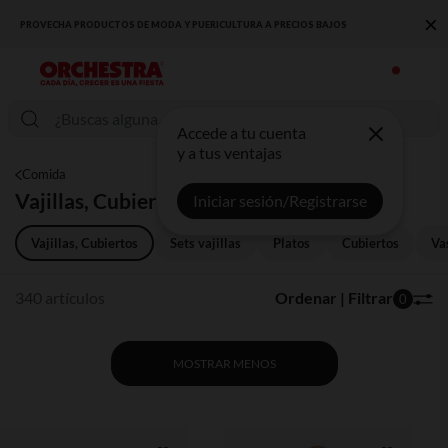
×
DESCUBRE LA NUEVA COLECCIÓN QUE TE ENCANTARÁ ☀️
Accede a tu cuenta
y a tus ventajas
Comida
Vajillas, Cubiertos
Iniciar sesión/Registrarse
Vajillas, Cubiertos
Sets vajillas
Platos
Cubiertos
Va
340 artículos
Ordenar | Filtrar
0
MOSTRAR MENOS