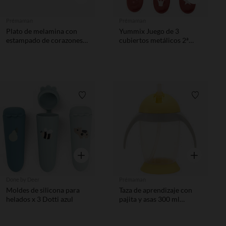
Prémaman
Prémaman
Plato de melamina con
Yummix Juego de 3
estampado de corazones
cubiertos metálicos 2ª
rosa
edad rosa
Lista de requisitos
Lista de 
Vista rápida
Vista rápida
Done by Deer
Prémaman
Moldes de silicona para
Taza de aprendizaje con
helados x 3 Dotti azul
pajita y asas 300 ml
amarillo/gris