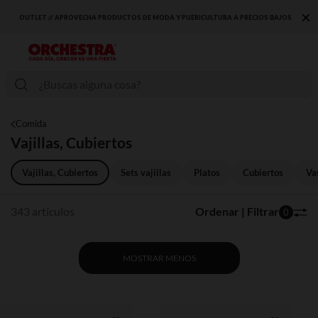
×
OUTLET // APROVECHA PRODUCTOS DE MODA Y PUERICULTURA A PRECIOS BAJOS
Comida
Vajillas, Cubiertos
Vajillas, Cubiertos
Sets vajillas
Platos
Cubiertos
Va
343 artículos
Ordenar | Filtrar
0
MOSTRAR MENOS