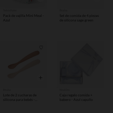
Twistshake
Beaba
Pack de vajilla Mini Meal -
Set de comida de 4 piezas
Azul
de silicona sage green
Lista de requisitos
Vista rápida
Beaba
Noukies
Lote de 2 cucharas de
Caja regalo comida +
silicona para bebés -
babero - Azul capullo
Argile/ Pralin