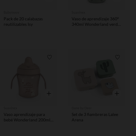
Babymoov
Suavinex
Pack de 20 calabazas
Vaso de aprendizaje 360º
reutilizables Isy
340ml Wonderland verde
+12M
Lista de requisitos
Lista de 
Vista rápida
Vista rápida
Suavinex
Done by Deer
Vaso aprendizaje para
Set de 3 fiambreras Lalee
bebé Wonderland 200ml
Arena
rosa