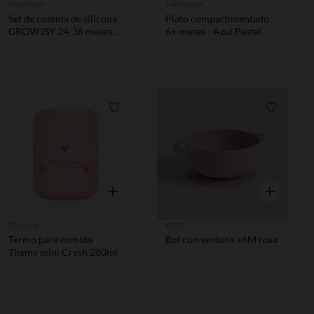
Babymoov
Twistshake
Set de comida de silicona
Plato compartimentado
GROW'ISY 24-36 meses -
6+ meses - Azul Pastel
Pastel
Lista de requisitos
Lista de 
Vista rápida
Vista rápida
Miniland
KOKU
Termo para comida
Bol con ventosa +6M rosa
Themy mini Crvsh 280ml