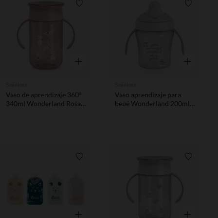
Lista de requisitos
Lista de 
Vista rápida
Vista rápida
Suavinex
Suavinex
Vaso de aprendizaje 360º
Vaso aprendizaje para
340ml Wonderland Rosa
bebé Wonderland 200ml
+12M
verde
Lista de requisitos
Lista de 
Vista rápida
Vista rápida