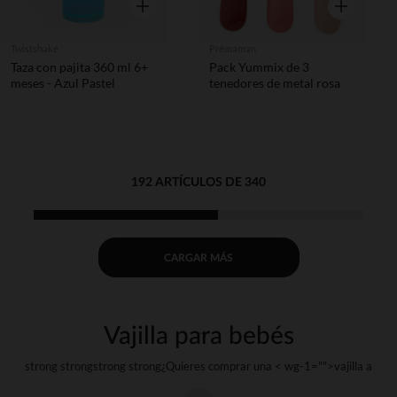
Vista rápida
Vista rápida
Twistshake
Prémaman
Taza con pajita 360 ml 6+
Pack Yummix de 3
meses - Azul Pastel
tenedores de metal rosa
192 ARTÍCULOS DE 340
CARGAR MÁS
Vajilla para bebés
strong strongstrong strong¿Quieres comprar una < wg-1="">vajilla
a
tu < wg-2="">bebé
?strong strongstrong strong¿Y si pudieras regalarle