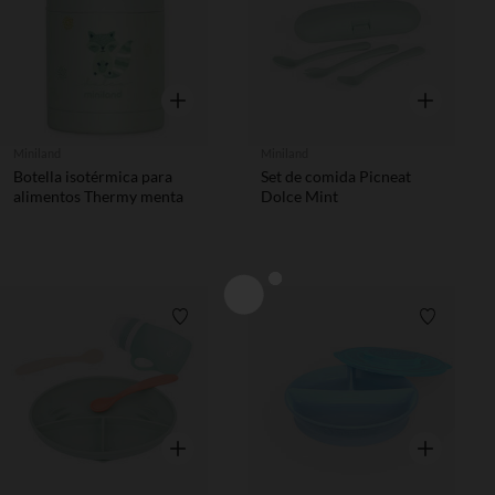
Vista rápida
Vista rápida
Miniland
Miniland
Botella isotérmica para
Set de comida Picneat
alimentos Thermy menta
Dolce Mint
Lista de requisitos
Lista de 
Vista rápida
Vista rápida