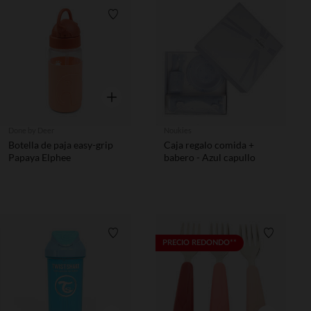
Lista de requisitos
Vista rápida
Done by Deer
Noukies
Botella de paja easy-grip
Caja regalo comida +
Papaya Elphee
babero - Azul capullo
Lista de requisitos
Lista de 
PRECIO REDONDO**