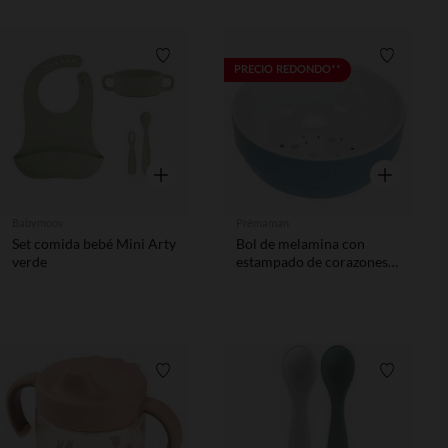
Lista de requisitos
Lista de 
PRECIO REDONDO**
Vista rápida
Vista rápida
Babymoov
Prémaman
Set comida bebé Mini Arty
Bol de melamina con
verde
estampado de corazones
azules
Lista de requisitos
Lista de 