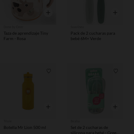
Vista rápida
Vista rápida
Done by Deer
Suavinex
Taza de aprendizaje Tiny
Pack de 2 cucharas para
Farm - Rosa
bebé 6M+ Verde
Lista de requisitos
Lista de 
Vista rápida
Vista rápida
Trixie
Beaba
Botella Mr Lion 500 ml
Set de 2 cucharas de
silicona para bebé - Green