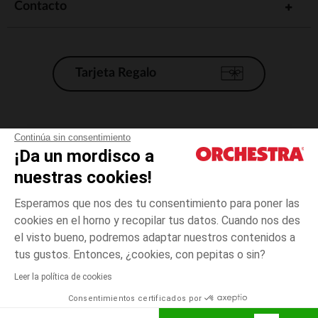
Contacto
Nuestra selección te permitirá equipar a tu bebé y asegurarte de que
tiene todo lo que necesita para empezar a comportarse como un
adulto.
Tarjeta Regalo
Condiciones generales de venta
Continúa sin consentimiento
¡Da un mordisco a
Aviso Legal
*Condiciones de las ofertas actuales
nuestras cookies!
Datos personales
Esperamos que nos des tu consentimiento para poner las
Gestión de las cookies
cookies en el horno y recopilar tus datos. Cuando nos des
Accesibilidad: no conforme
el visto bueno, podremos adaptar nuestros contenidos a
Orchestra adhiere al código de ética de la Federación Francesa de comercio
tus gustos. Entonces, ¿cookies, con pepitas o sin?
electrónico y venta a distancia (FEVAD) y al sistema de mediación de
comercio electrónico.
Leer la política de cookies
Consentimientos certificados por
España