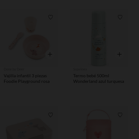
Lista de requisitos
Lista de 
Vista rápida
Vista rápida
Done by Deer
Suavinex
Vajilla infantil 3 piezas
Termo bebé 500ml
Foodie Playground rosa
Wonderland azul turquesa
Lista de requisitos
Lista de 