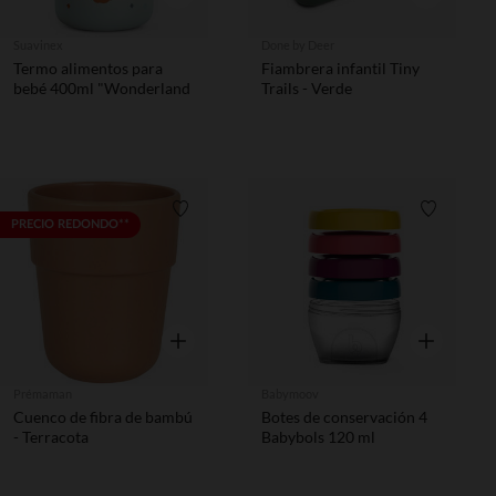
Suavinex
Done by Deer
Termo alimentos para
Fiambrera infantil Tiny
bebé 400ml "Wonderland
Trails - Verde
Lista de requisitos
Lista de 
PRECIO REDONDO**
Vista rápida
Vista rápida
Prémaman
Babymoov
Cuenco de fibra de bambú
Botes de conservación 4
- Terracota
Babybols 120 ml