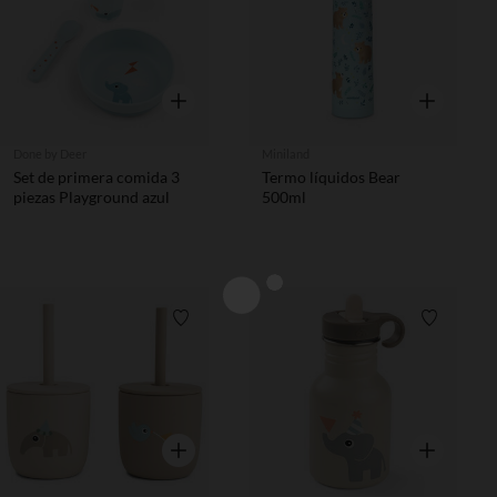
Vista rápida
Vista rápida
Done by Deer
Miniland
Set de primera comida 3
Termo líquidos Bear
piezas Playground azul
500ml
Lista de requisitos
Lista de 
Vista rápida
Vista rápida