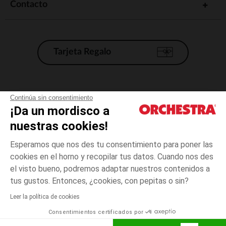
Contacto
Nuestra selección te permitirá equipar a tu bebé y asegurarte de que
tiene todo lo que necesita para empezar a comportarse como un
adulto.
Tarjeta Regalo
Condiciones generales de venta
Continúa sin consentimiento
¡Da un mordisco a
Aviso Legal
*Condiciones de las ofertas actuales
nuestras cookies!
Datos personales
Esperamos que nos des tu consentimiento para poner las
Gestión de las cookies
cookies en el horno y recopilar tus datos. Cuando nos des
Accesibilidad: no conforme
el visto bueno, podremos adaptar nuestros contenidos a
Orchestra adhiere al código de ética de la Federación Francesa de comercio
tus gustos. Entonces, ¿cookies, con pepitas o sin?
electrónico y venta a distancia (FEVAD) y al sistema de mediación de
comercio electrónico.
Leer la política de cookies
Consentimientos certificados por
España