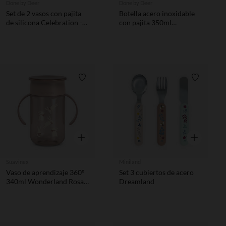
Done by Deer
Done by Deer
Set de 2 vasos con pajita
Botella acero inoxidable
de silicona Celebration -
con pajita 350ml
Arena
Celebration arena
Lista de requisitos
Lista de 
Vista rápida
Vista rápida
Suavinex
Miniland
Vaso de aprendizaje 360º
Set 3 cubiertos de acero
340ml Wonderland Rosa
Dreamland
+12M