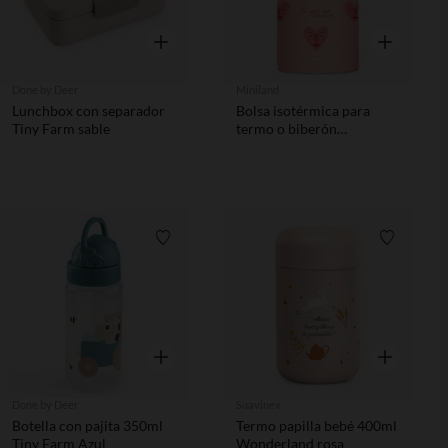
Vista rápida
Vista rápida
Done by Deer
Miniland
Lunchbox con separador
Bolsa isotérmica para
Tiny Farm sable
termo o biberón
Thermibag doble Crvsh
Lista de requisitos
Lista de 
Vista rápida
Vista rápida
Done by Deer
Suavinex
Botella con pajita 350ml
Termo papilla bebé 400ml
Tiny Farm Azul
Wonderland rosa