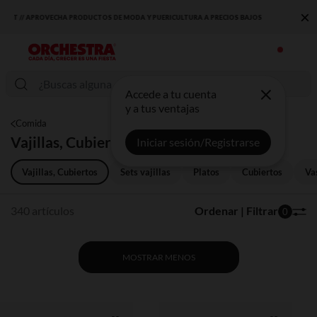
×
DESCUBRE LA NUEVA COLECCIÓN QUE TE ENCANTARÁ ☀️
Accede a tu cuenta
y a tus ventajas
Comida
Vajillas, Cubiertos
Iniciar sesión/Registrarse
Vajillas, Cubiertos
Sets vajillas
Platos
Cubiertos
Va
340 artículos
Ordenar | Filtrar
0
MOSTRAR MENOS