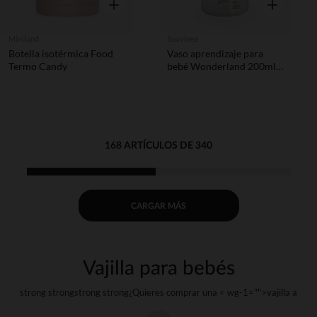
Vista rápida
Vista rápida
Miniland
Suavinex
Botella isotérmica Food
Vaso aprendizaje para
Termo Candy
bebé Wonderland 200ml
verde
168 ARTÍCULOS DE 340
CARGAR MÁS
Vajilla para bebés
strong strongstrong strong¿Quieres comprar una < wg-1="">vajilla
a
tu < wg-2="">bebé
?strong strongstrong strong¿Y si pudieras regalarle