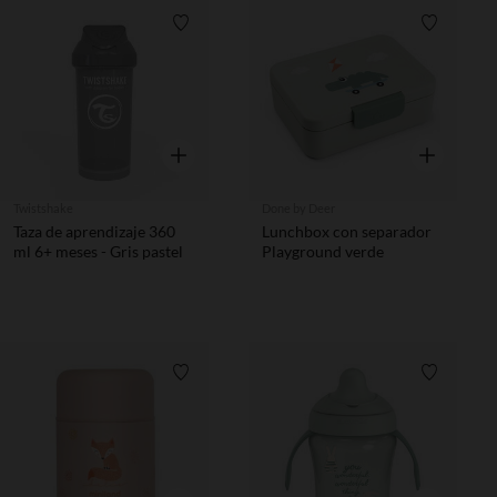
Lista de requisitos
Lista de 
Vista rápida
Vista rápida
Twistshake
Done by Deer
Taza de aprendizaje 360
Lunchbox con separador
ml 6+ meses - Gris pastel
Playground verde
Lista de requisitos
Lista de 