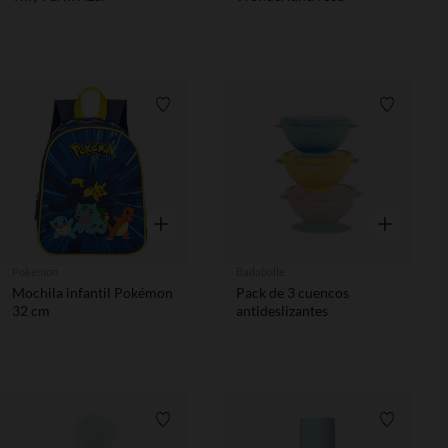
Lista de requisitos
Lista de 
Vista rápida
Vista rápida
Pokemon
Badabulle
Mochila infantil Pokémon
Pack de 3 cuencos
32 cm
antideslizantes
Lista de requisitos
Lista de 