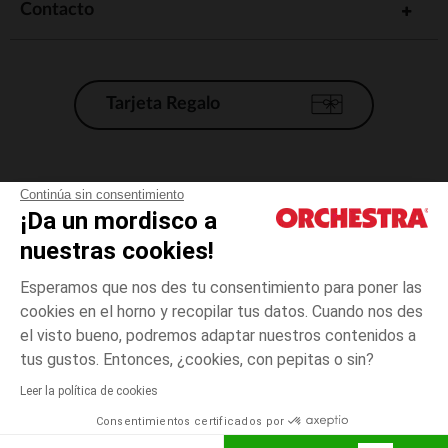
Contacto
Tarjeta Regalo
Condiciones generales de venta
Continúa sin consentimiento
¡Da un mordisco a
Aviso Legal
*Condiciones de las ofertas actuales
nuestras cookies!
Datos personales
Esperamos que nos des tu consentimiento para poner las
Gestión de las cookies
cookies en el horno y recopilar tus datos. Cuando nos des
Accesibilidad: no conforme
el visto bueno, podremos adaptar nuestros contenidos a
talla
Transparente
Transparente
unica
Orchestra adhiere al código de ética de la Federación Francesa de comercio
tus gustos. Entonces, ¿cookies, con pepitas o sin?
electrónico y venta a distancia (FEVAD) y al sistema de mediación de
comercio electrónico.
Leer la política de cookies
El pago medidante
is already available
Consentimientos certificados por
España
Lista d
AÑADIR A LA CESTA