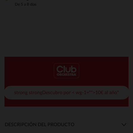
De 5 a 8 días
strong strongDescubro por < wg-1="">10€ al año*
DESCRIPCIÓN DEL PRODUCTO