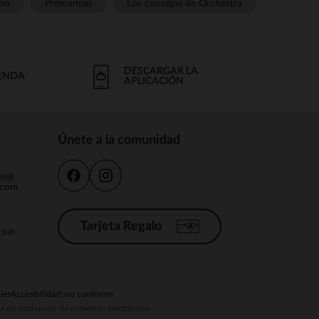
ño
Prémaman
Los consejos de Orchestra
DESCARGAR LA
IENDA
APLICACIÓN
Únete a la comunidad
nte@
.com
Tarjeta Regalo
a 14h
ies
Accesibilidad: no conforme
ema de mediación de comercio electrónico.