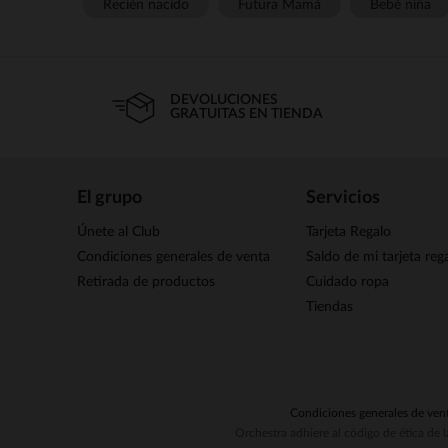
Recién nacido
Futura Mamá
Bebé niña
DEVOLUCIONES
GRATUITAS EN TIENDA
El grupo
Servicios
Únete al Club
Tarjeta Regalo
Condiciones generales de venta
Saldo de mi tarjeta reg
Retirada de productos
Cuidado ropa
Tiendas
Condiciones generales de ven
Orchestra adhiere al código de ética de 