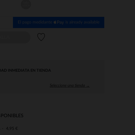
talla
unica
El pago medidante
is already available
Lista de deseos
ALLA
DAD INMEDIATA EN TIENDA
Seleccione una tienda →
SPONIBLES
4,95 €
o