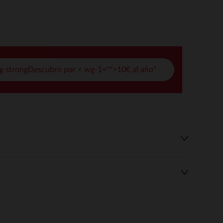
pciones
ustes de privacidad, garantizando el cumplimiento de las regula
g strongDescubro por < wg-1="">10€ al año*