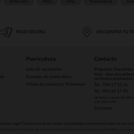
Bebé niño
Niña
Niño
Puericultura
Sue
PAGO SEGURO
ENCUENTRA TU T
Puericultura
Contacto
Lista de nacimiento
Preguntas frecuentes
Mail : atencionalclie
alo
Consejos de puericultura
orchestra-premaman
Vídeos de productos Prémaman
Tel : 958 17 53 16
Tel : 963 69 27 45
De lunes a viernes de 10h 
y de 16h a 19h
Contactar
ta
Aviso Legal
*Condiciones de las ofertas actuales
Datos personales
Gestión de las cook
la Federación Francesa de comercio electrónico y venta a distancia (FEVAD) y al sist