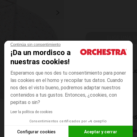
ELIGE UNA T
Continúa sin consentimiento
¡Da un mordisco a
nuestras cookies!
DISPONIBILI
Esperamos que nos des tu consentimiento para poner
las cookies en el horno y recopilar tus datos. Cuando
nos des el visto bueno, podremos adaptar nuestros
contenidos a tus gustos. Entonces, ¿cookies, con
pepitas o sin?
Leer la política de cookies
MODOS DE ENVÍO DI
Consentimientos certificados por
Entrega a domicili
Configurar cookies
Aceptar y cerrar