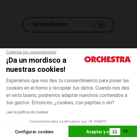
Tarjeta Regalo
Condiciones generales de venta
Continúa sin consentimiento
¡Da un mordisco a
Aviso Legal
*Condiciones de las ofertas actuales
nuestras cookies!
Datos personales
Esperamos que nos des tu consentimiento para poner las
Gestión de las cookies
cookies en el horno y recopilar tus datos. Cuando nos des
Accesibilidad: no conforme
el visto bueno, podremos adaptar nuestros contenidos a
talla
Azul
Azul
unica
Orchestra adhiere al código de ética de la Federación Francesa de comercio
tus gustos. Entonces, ¿cookies, con pepitas o sin?
electrónico y venta a distancia (FEVAD) y al sistema de mediación de
comercio electrónico.
Leer la política de cookies
El pago medidante
is already available
Consentimientos certificados por
España
Lista d
ELIGE UNA TALLA
Configurar cookies
Aceptar y cerrar
ES
FR