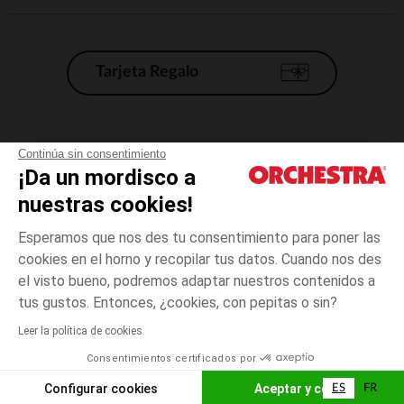
Tarjeta Regalo
Condiciones generales de venta
Continúa sin consentimiento
¡Da un mordisco a
Aviso Legal
*Condiciones de las ofertas actuales
nuestras cookies!
Datos personales
Esperamos que nos des tu consentimiento para poner las
Gestión de las cookies
cookies en el horno y recopilar tus datos. Cuando nos des
Accesibilidad: no conforme
el visto bueno, podremos adaptar nuestros contenidos a
talla
Rosa
Rosa
unica
Orchestra adhiere al código de ética de la Federación Francesa de comercio
tus gustos. Entonces, ¿cookies, con pepitas o sin?
electrónico y venta a distancia (FEVAD) y al sistema de mediación de
comercio electrónico.
Leer la política de cookies
El pago medidante
is already available
Consentimientos certificados por
España
Lista d
ELIGE UNA TALLA
Configurar cookies
Aceptar y cerrar
ES
FR