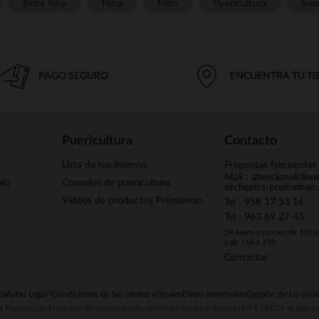
Bebé niño
Niña
Niño
Puericultura
Sue
PAGO SEGURO
ENCUENTRA TU T
Puericultura
Contacto
Lista de nacimiento
Preguntas frecuentes
Mail : atencionalclie
alo
Consejos de puericultura
orchestra-premaman
Vídeos de productos Prémaman
Tel : 958 17 53 16
Tel : 963 69 27 45
De lunes a viernes de 10h 
y de 16h a 19h
Contactar
ta
Aviso Legal
*Condiciones de las ofertas actuales
Datos personales
Gestión de las cook
la Federación Francesa de comercio electrónico y venta a distancia (FEVAD) y al sist