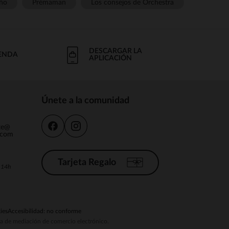
ño
Prémaman
Los consejos de Orchestra
DESCARGAR LA
IENDA
APLICACIÓN
Únete a la comunidad
nte@
.com
Tarjeta Regalo
a 14h
ies
Accesibilidad: no conforme
ema de mediación de comercio electrónico.