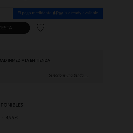
El pago medidante
is already available
Lista de deseos
CESTA
DAD INMEDIATA EN TIENDA
Seleccione una tienda →
SPONIBLES
4,95 €
o