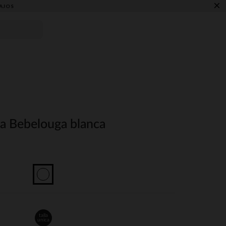
×
AJOS
a Bebelouga blanca
talla
unica