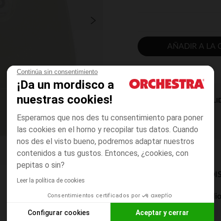
AÑADIR A LA 
Continúa sin consentimiento
¡Da un mordisco a
nuestras cookies!
DISPONIBILI
Esperamos que nos des tu consentimiento para poner
las cookies en el horno y recopilar tus datos. Cuando
nos des el visto bueno, podremos adaptar nuestros
contenidos a tus gustos. Entonces, ¿cookies, con
pepitas o sin?
MODOS DE ENVÍO DI
Leer la política de cookies
Consentimientos certificados por
Entrega a domicili
De 5 a 8 días
Configurar cookies
Aceptar y cerrar