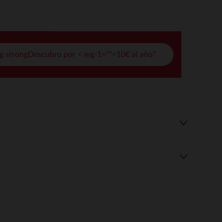
pciones
ustes de privacidad, garantizando el cumplimiento de las regula
g strongDescubro por < wg-1="">10€ al año*