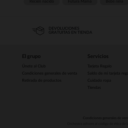
Recién nacido
Futura Mamá
Bebé niña
DEVOLUCIONES
GRATUITAS EN TIENDA
El grupo
Servicios
Únete al Club
Tarjeta Regalo
Condiciones generales de venta
Saldo de mi tarjeta reg
Retirada de productos
Cuidado ropa
Tiendas
Condiciones generales de ven
Orchestra adhiere al código de ética de 