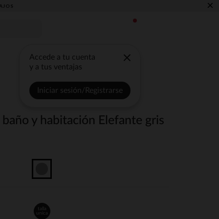
×
AJOS
Accede a tu cuenta
y a tus ventajas
Iniciar sesión/Registrarse
año y habitación Elefante gris
talla
unica