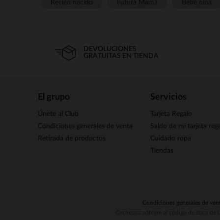
Recién nacido
Futura Mamá
Bebé niña
DEVOLUCIONES
GRATUITAS EN TIENDA
El grupo
Servicios
Únete al Club
Tarjeta Regalo
Condiciones generales de venta
Saldo de mi tarjeta reg
Retirada de productos
Cuidado ropa
Tiendas
Condiciones generales de ven
Orchestra adhiere al código de ética de 