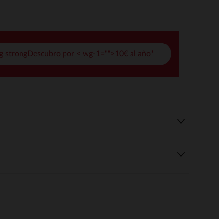
pciones
ustes de privacidad, garantizando el cumplimiento de las regula
g strongDescubro por < wg-1="">10€ al año*