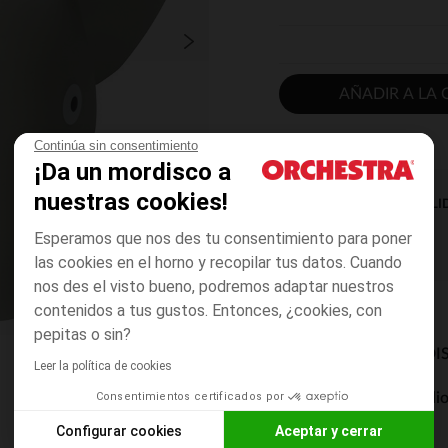
AÑADIR A LA 
Continúa sin consentimiento
¡Da un mordisco a
nuestras cookies!
DISPONIBILI
Esperamos que nos des tu consentimiento para poner
las cookies en el horno y recopilar tus datos. Cuando
nos des el visto bueno, podremos adaptar nuestros
contenidos a tus gustos. Entonces, ¿cookies, con
pepitas o sin?
MODOS DE ENVÍO DI
Leer la política de cookies
Consentimientos certificados por
Entrega a domicili
De 5 a 8 días
Configurar cookies
Aceptar y cerrar