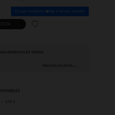
El pago medidante
is already available
Lista de deseos
CESTA
DAD INMEDIATA EN TIENDA
Seleccione una tienda →
SPONIBLES
4,95 €
o