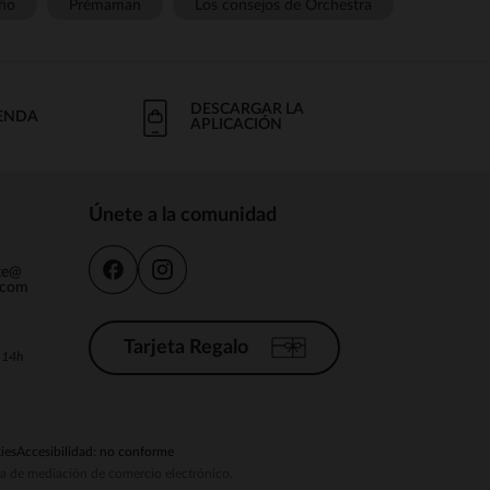
ño
Prémaman
Los consejos de Orchestra
DESCARGAR LA
IENDA
APLICACIÓN
Únete a la comunidad
nte@
.com
Tarjeta Regalo
a 14h
ies
Accesibilidad: no conforme
ema de mediación de comercio electrónico.