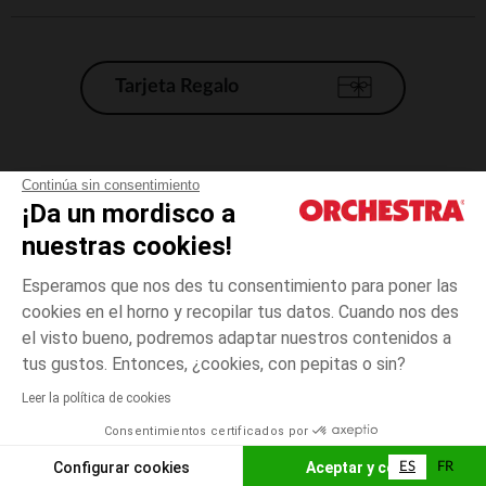
Tarjeta Regalo
Condiciones generales de venta
Continúa sin consentimiento
¡Da un mordisco a
Aviso Legal
*Condiciones de las ofertas actuales
nuestras cookies!
Datos personales
Esperamos que nos des tu consentimiento para poner las
Gestión de las cookies
cookies en el horno y recopilar tus datos. Cuando nos des
Accesibilidad: no conforme
el visto bueno, podremos adaptar nuestros contenidos a
talla
Gris
Gris
unica
Orchestra adhiere al código de ética de la Federación Francesa de comercio
tus gustos. Entonces, ¿cookies, con pepitas o sin?
electrónico y venta a distancia (FEVAD) y al sistema de mediación de
comercio electrónico.
Leer la política de cookies
El pago medidante
is already available
Consentimientos certificados por
España
Lista d
ELIGE UNA TALLA
Configurar cookies
Aceptar y cerrar
ES
FR