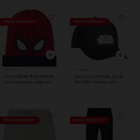
Lista de requisitos
Lista de 
PRECIO REDONDO**
PRECIO REDONDO**
Vista rápida
Vista rápida
Orchestra
Orchestra
Gorro Spider-Man Marvel
Gorra con bordado 3D de
con lentejuelas mágicas
Star Wars Disney niño
niño
Lista de requisitos
Lista de 
PRECIO REDONDO**
PRECIO REDONDO**