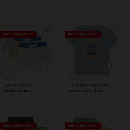
Mickey Disney niño
niño
Lista de requisitos
Lista de 
PRECIO REDONDO**
PRECIO REDONDO**
Vista rápida
Vista rápida
Orchestra
Orchestra
Lote de 3 boxers
Camiseta manga corta
divertidos niño
estampado fantasía
Mickey Disney niño
Lista de requisitos
Lista de 
PRECIO REDONDO**
PRECIO REDONDO**