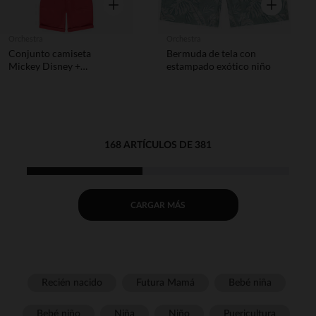
Vista rápida
Vista rápida
Orchestra
Orchestra
Conjunto camiseta
Bermuda de tela con
Mickey Disney +
estampado exótico niño
bermudas para niño
168 ARTÍCULOS DE 381
CARGAR MÁS
Recién nacido
Futura Mamá
Bebé niña
Bebé niño
Niña
Niño
Puericultura