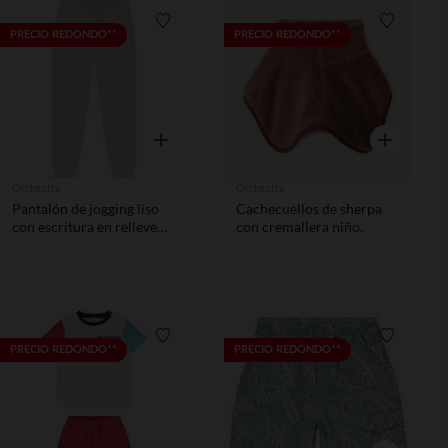
Lista de requisitos
Lista de 
PRECIO REDONDO**
PRECIO REDONDO**
Vista rápida
Vista rápida
Orchestra
Orchestra
Pantalón de jogging liso
Cachecuellos de sherpa
con escritura en relieve
con cremallera niño.
niño
Lista de requisitos
Lista de 
PRECIO REDONDO**
PRECIO REDONDO**