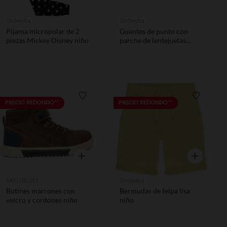
Orchestra
Orchestra
Pijama micropolar de 2
Guantes de punto con
piezas Mickey Disney niño
parche de lentejuelas
Batman Warner niño
Lista de requisitos
Lista de 
PRECIO REDONDO**
PRECIO REDONDO**
Vista rápida
Vista rápida
SAXO BLUES
Orchestra
Botines marrones con
Bermudas de felpa lisa
velcro y cordones niño
niño