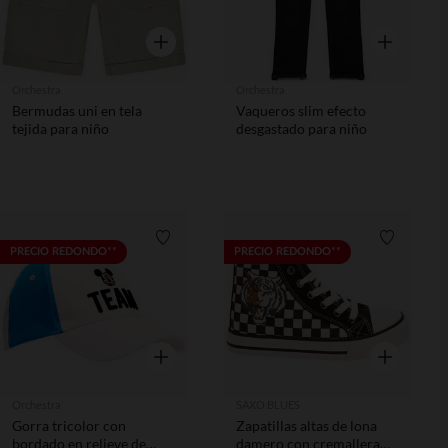
Vista rápida
Vista rápida
Orchestra
Orchestra
Bermudas uni en tela
Vaqueros slim efecto
tejida para niño
desgastado para niño
Lista de requisitos
Lista de 
PRECIO REDONDO**
PRECIO REDONDO**
Vista rápida
Vista rápida
Orchestra
SAXO BLUES
Gorra tricolor con
Zapatillas altas de lona
bordado en relieve de
damero con cremallera