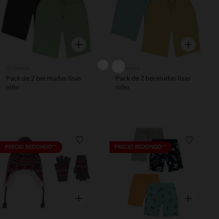
Vista rápida
Vista rápida
Orchestra
Orchestra
Pack de 2 bermudas lisas
Pack de 2 bermudas lisas
niño
niño
Lista de requisitos
Lista de 
PRECIO REDONDO**
PRECIO REDONDO**
Vista rápida
Vista rápida