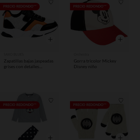
Lista de requisitos
Lista de 
PRECIO REDONDO**
PRECIO REDONDO**
Vista rápida
Vista rápida
SAXO BLUES
Orchestra
Zapatillas bajas jaspeadas
Gorra tricolor Mickey
grises con detalles
Disney niño
naranjas y cierre de velcro
niño
Lista de requisitos
Lista de 
PRECIO REDONDO**
PRECIO REDONDO**
Vista rápida
Vista rápida