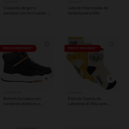
Orchestra
Orchestra
Conjunto de gorro
Lote de 4 bermudas de
peruano con forro polar y
fantasía para niño
gantes con dibujo de
jacquard
Lista de requisitos
Lista de 
PRECIO REDONDO**
PRECIO REDONDO**
Vista rápida
Vista rápida
SAXO BLUES
Orchestra
Botines forrados con
Pack de 3 pares de
cordones elásticos y
calcetines El Rey León
cremallera niño
Disney niño