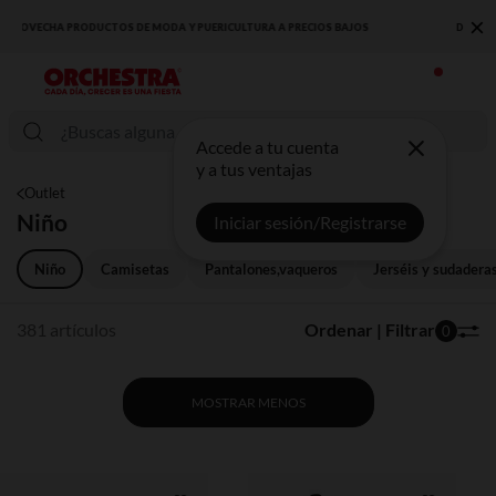
×
DESCUBRE LA NUEVA COLECCIÓN QUE TE ENCANTARÁ ☀️
Accede a tu cuenta
y a tus ventajas
Outlet
Niño
Iniciar sesión/Registrarse
Niño
Camisetas
Pantalones,vaqueros
Jerséis y sudadera
381 artículos
Ordenar | Filtrar
0
MOSTRAR MENOS