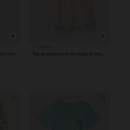
Vista rápida
Vista rápida
Orchestra
dos niña
Top de peplum con bordado de concha para bebé niña
Lista de requisitos
Lista de requi