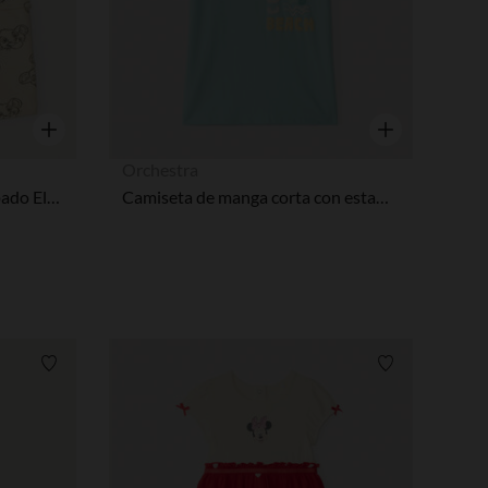
Vista rápida
Vista rápida
Orchestra
Pantalón corto cargo estampado El Rey León Disney para bebé niño
Camiseta de manga corta con estampado de palmera para bebé niño.
Lista de requisitos
Lista de requi
pciones
ustes de privacidad, garantizando el cumplimiento de las regula