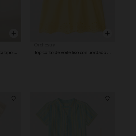
Vista rápida
Vista rápida
Orchestra
Conjunto de 2 piezas camiseta tipo sudadera + pantalón corto con estampado de surf niño
Top corto de voile liso con bordado de estilo inglés niña.
Lista de requisitos
Lista de requi