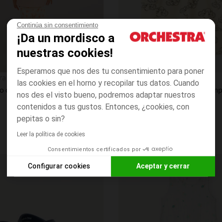
Continúa sin consentimiento
¡Da un mordisco a
nuestras cookies!
Esperamos que nos des tu consentimiento para poner
Vista rápida
ra
Orchestra
las cookies en el horno y recopilar tus datos. Cuando
Conjunto corto de 2 piezas: blusa sin mangas + pantalones cortos niña bebé.
nos des el visto bueno, podremos adaptar nuestros
contenidos a tus gustos. Entonces, ¿cookies, con
pepitas o sin?
Leer la política de cookies
Consentimientos certificados por
Configurar cookies
Aceptar y cerrar
Lista de requisitos
Axeptio consent
Plataforma de Gestión de Consentimiento: Personaliza tus O
Nuestra plataforma te permite personalizar y gestionar tus aj