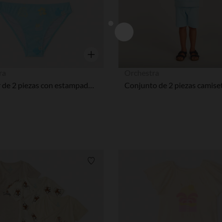
Vista rápida
ra
Orchestra
Bañador de 2 piezas con estampado de conchas niña bebé.
Lista de requisitos