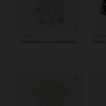
Vista rápida
Orchestra
SAXO B
Combinaison corta estampada de Stitch de Disney niña bebé
Lista de requisitos