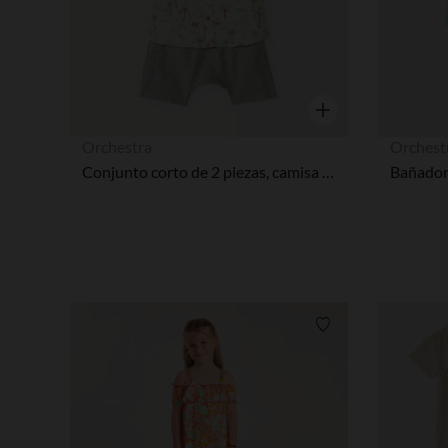
Vista rápida
Orchestra
Orchest
Conjunto corto de 2 piezas, camisa y bermuda con estampado tropical para bebé niño.
Lista de requisitos