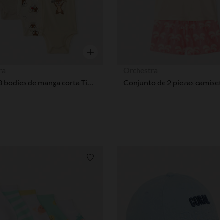
Vista rápida
ra
Orchestra
Lote de 3 bodies de manga corta Tic & Tac de Disney para bebé niño (acabados diferentes según la edad)
Lista de requisitos