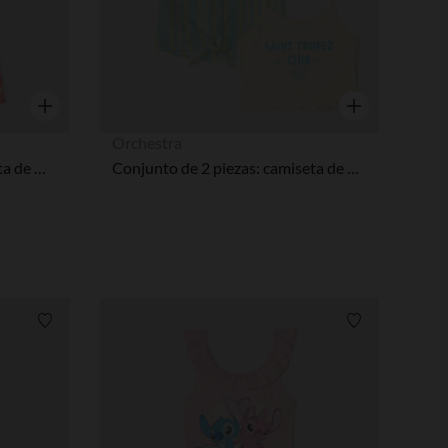
Vista rápida
Vista rápida
Orchestra
Conjunto de 2 piezas camiseta de manga corta + pantalón corto con motivos de palmera niña.
Conjunto de 2 piezas: camiseta de manga corta + top corto decorativo niña
Lista de requisitos
Lista de requi