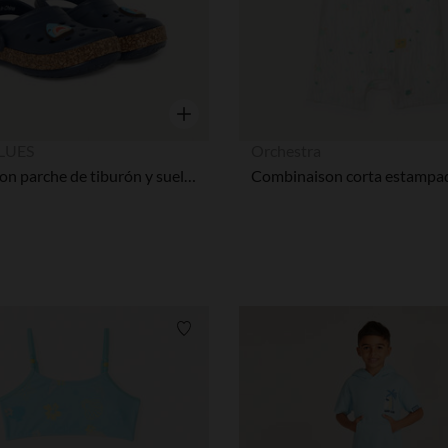
Vista rápida
LUES
Orchestra
Sabots con parche de tiburón y suela efecto corcho niño
Lista de requisitos