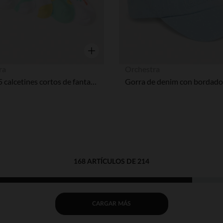
Vista rápida
ra
Orchestra
Lote de 5 calcetines cortos de fantasía con motivos de playa para bebé niño
Gorra de denim con bordado
168 ARTÍCULOS DE 214
CARGAR MÁS