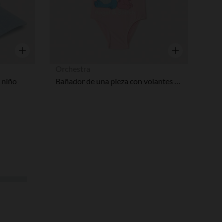
Vista rápida
Vista rápida
Orchestra
 niño
Bañador de una pieza con volantes Stitch & Angel de Disney niña bebé