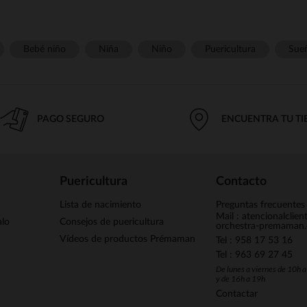
Bebé niño
Niña
Niño
Puericultura
Sue
PAGO SEGURO
ENCUENTRA TU T
Puericultura
Contacto
Lista de nacimiento
Preguntas frecuentes
Mail : atencionalclie
alo
Consejos de puericultura
orchestra-premaman
Vídeos de productos Prémaman
Tel : 958 17 53 16
Tel : 963 69 27 45
De lunes a viernes de 10h 
y de 16h a 19h
Contactar