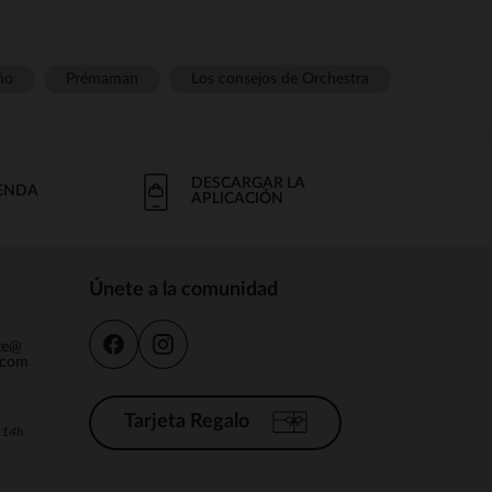
ño
Prémaman
Los consejos de Orchestra
DESCARGAR LA
IENDA
APLICACIÓN
Únete a la comunidad
nte@
.com
Tarjeta Regalo
a 14h