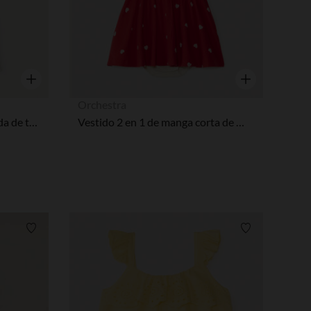
Vista rápida
Vista rápida
Orchestra
Combinaison corta estampada de tortuga para bebé niño
Vestido 2 en 1 de manga corta de Minnie Disney niña bebé
Lista de requisitos
Lista de requi