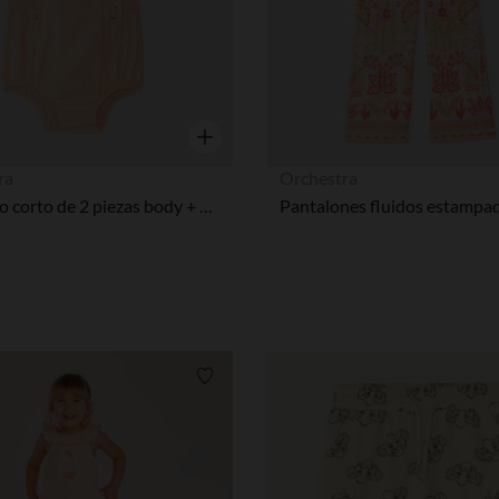
Vista rápida
ra
Orchestra
Conjunto corto de 2 piezas body + mono con corazones para bebé niña
Pantalones fluidos estampa
Lista de requisitos