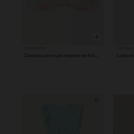
Vista rápida
Orchestra
Orchest
Diadema con nudo impreso de flores niña bebé
Lista de requisitos