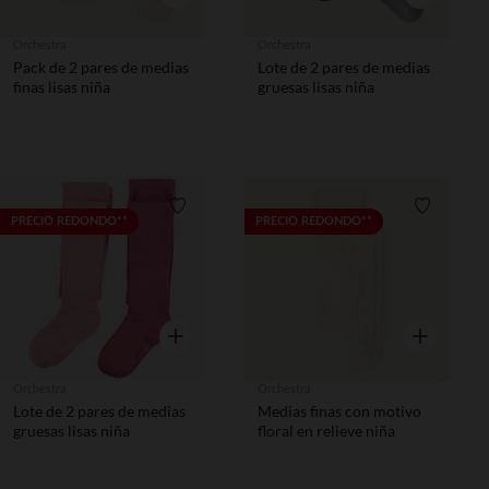
Orchestra
Orchestra
Pack de 2 pares de medias
Lote de 2 pares de medias
finas lisas niña
gruesas lisas niña
Lista de requisitos
Lista de 
PRECIO REDONDO**
PRECIO REDONDO**
Vista rápida
Vista rápida
Orchestra
Orchestra
Lote de 2 pares de medias
Medias finas con motivo
gruesas lisas niña
floral en relieve niña