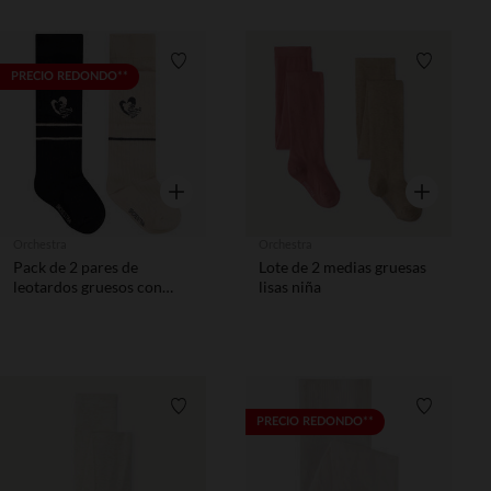
Lista de requisitos
Lista de 
PRECIO REDONDO**
Vista rápida
Vista rápida
Orchestra
Orchestra
Pack de 2 pares de
Lote de 2 medias gruesas
leotardos gruesos con
lisas niña
estampado fantasía niña
Lista de requisitos
Lista de 
PRECIO REDONDO**