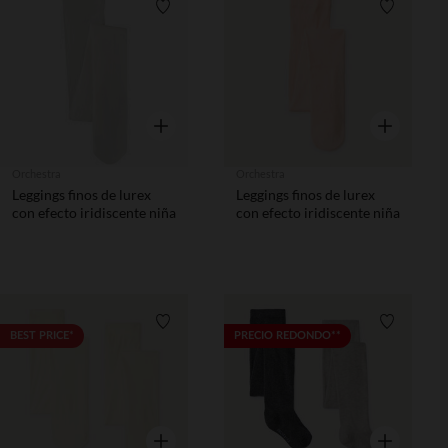
Lista de requisitos
Lista de 
Vista rápida
Vista rápida
Orchestra
Orchestra
Leggings finos de lurex
Leggings finos de lurex
con efecto iridiscente niña
con efecto iridiscente niña
Lista de requisitos
Lista de 
BEST PRICE*
PRECIO REDONDO**
Vista rápida
Vista rápida