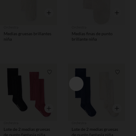
Vista rápida
Vista rápida
Orchestra
Orchestra
Medias gruesas brillantes
Medias finas de punto
niña
brillante niña
Lista de requisitos
Lista de 
Vista rápida
Vista rápida
Orchestra
Orchestra
Lote de 2 medias gruesas
Lote de 2 medias gruesas
de punto fantasía niña
de punto fantasía niña