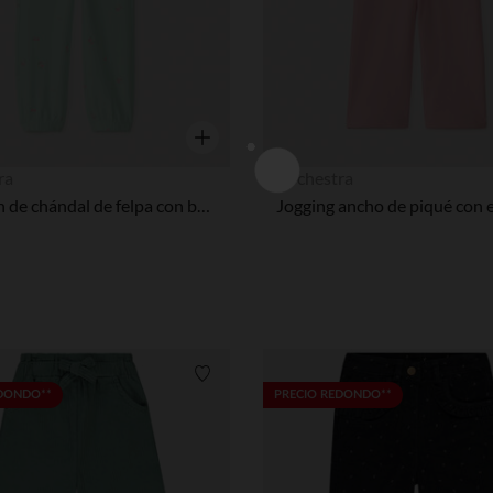
Vista rápida
ra
Orchestra
Pantalón de chándal de felpa con bordado fantasía niña bebé
Lista de requisitos
EDONDO**
PRECIO REDONDO**