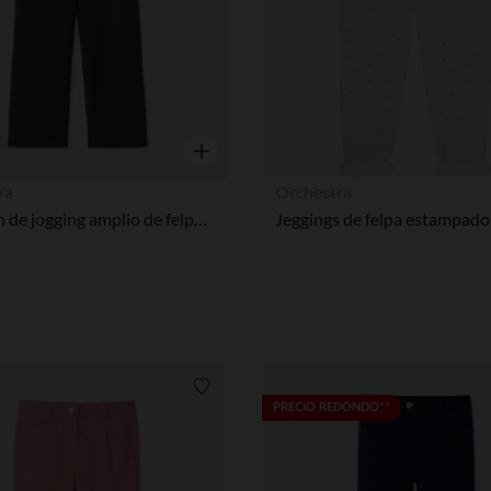
Vista rápida
ra
Orchestra
Pantalón de jogging amplio de felpa lisa para bebé niña
Lista de requisitos
PRECIO REDONDO**