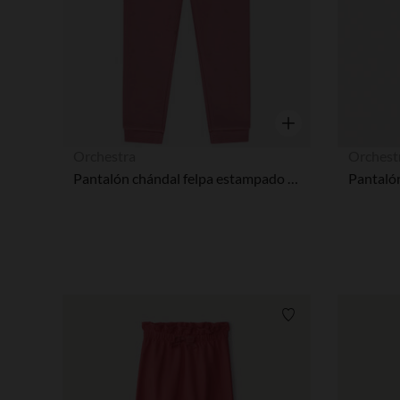
Vista rápida
Orchestra
Orchest
Pantalón chándal felpa estampado de lazos con purpurina para bebé niña
Lista de requisitos