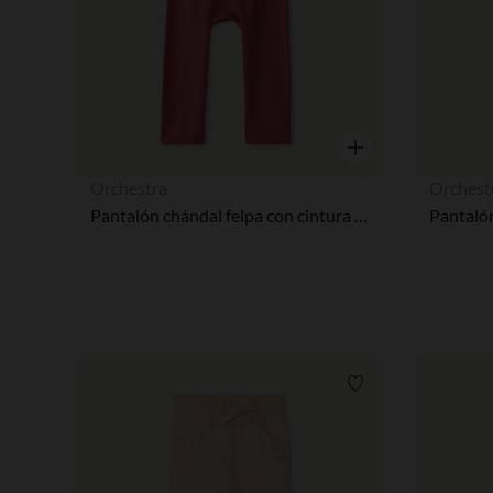
Vista rápida
Orchestra
Orchest
Pantalón chándal felpa con cintura elástica y volante para bebé niña
Pantalón
Lista de requisitos