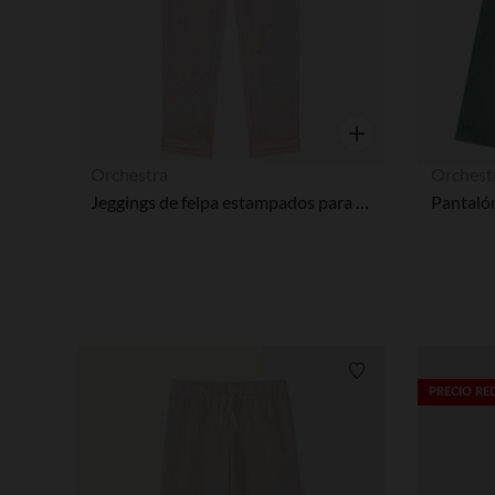
Vista rápida
Orchestra
Orchest
Jeggings de felpa estampados para bebé niña
Lista de requisitos
PRECIO R