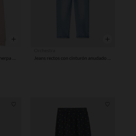
ustes de privacidad, garantizando el cumplimiento de las regula
Vista rápida
Vista rápida
Orchestra
Pantalón chándal de jersey sherpa con lunares brillantes para bebé niña
Jeans rectos con cinturón anudado niña bebé
Lista de requisitos
Lista de requi