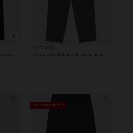
Vista rápida
Vista rápida
Orchestra
Pantalón de terciopelo mil rayas con estampado de mariposas para bebé niña
Pantalón de terciopelo acanalado con lazo para bebé niña
Lista de requisitos
Lista de requi
PRECIO REDONDO**