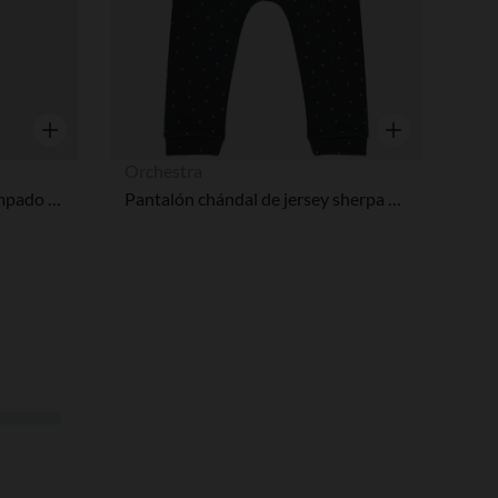
Vista rápida
Vista rápida
Orchestra
Pantalón chándal felpa estampado de lazos con purpurina para bebé niña
Pantalón chándal de jersey sherpa con lunares brillantes para bebé niña