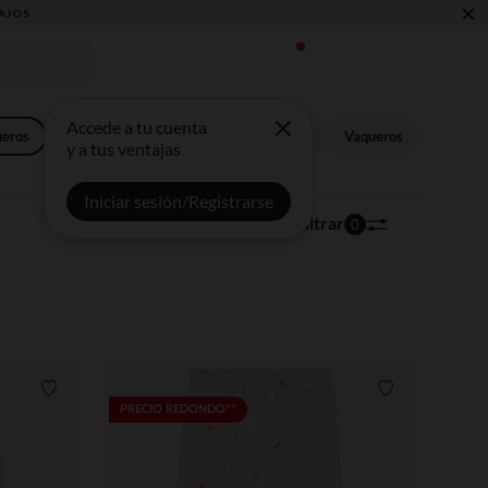
×
Accede a tu cuenta
ueros
Pantalones de jogging
Pantalones
Vaqueros
y a tus ventajas
Iniciar sesión/Registrarse
106 artículos
Ordenar | Filtrar
0
Lista de requisitos
Lista de requi
PRECIO REDONDO**