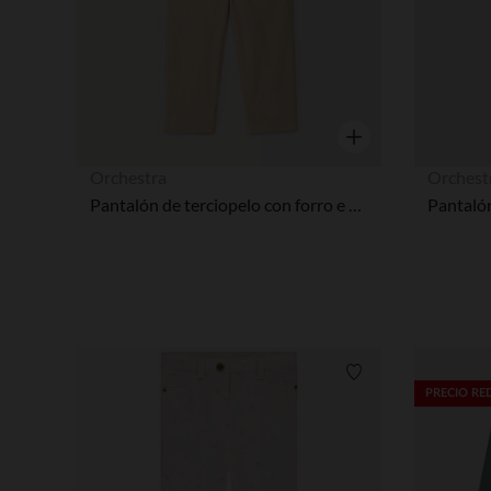
Vista rápida
Orchestra
Orchest
Pantalón de terciopelo con forro e estampado de corazones para bebé niña
Lista de requisitos
PRECIO R