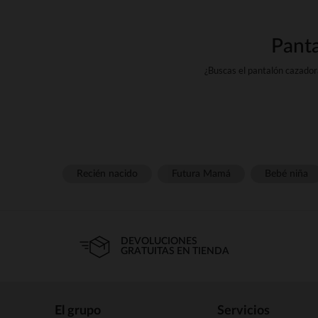
Panta
¿Buscas el pantalón cazador
pantalones, vaqueros, mallas 
strongDescubre nuestra sele
¿Cuáles son las
Los pantalones son prendas
strongstrong strongencontr
Recién nacido
Futura Mamá
Bebé niña
strong strongLos < wg-1="">v
lado atemporal, que los hace 
DEVOLUCIONES
strong strongstrong strongLo
GRATUITAS EN TIENDA
su look vaquero, son los pa
¿Qué gama de
El grupo
Servicios
strong strongstrong strongst