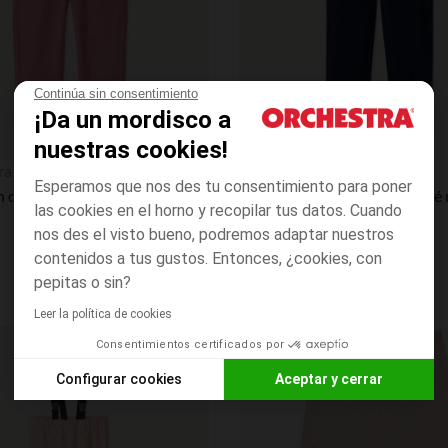
Continúa sin consentimiento
¡Da un mordisco a
nuestras cookies!
Vista rápida
ra
Orchestra
Esperamos que nos des tu consentimiento para poner
 de twill liso para bebé niña
jeggings felpa liso para bebé
las cookies en el horno y recopilar tus datos. Cuando
nos des el visto bueno, podremos adaptar nuestros
contenidos a tus gustos. Entonces, ¿cookies, con
pepitas o sin?
Leer la política de cookies
Consentimientos certificados por
Lista de requisitos
PRECIO REDONDO**
Configurar cookies
Aceptar y cerrar
Axeptio consent
Plataforma de Gestión de Consentimiento: Personaliza tus O