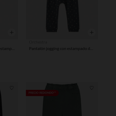
Vista rápida
Vista rápida
Orchestra
Jogging ancho de piqué con estampado de mariposas niña.
Pantalón jogging con estampado de corazones para bebé niña
Lista de requisitos
Lista de requi
PRECIO REDONDO**