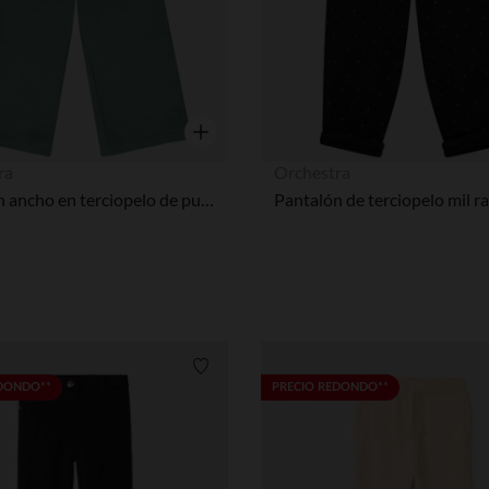
Vista rápida
ra
Orchestra
Pantalón ancho en terciopelo de punto de canalé con bolsillos de fantasía para bebé niña
Lista de requisitos
EDONDO**
PRECIO REDONDO**