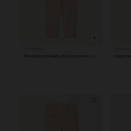
Vista rápida
Orchestra
Orchest
Pantalón bordado de corazones + cinturón para atar niña bebé
Lista de requisitos