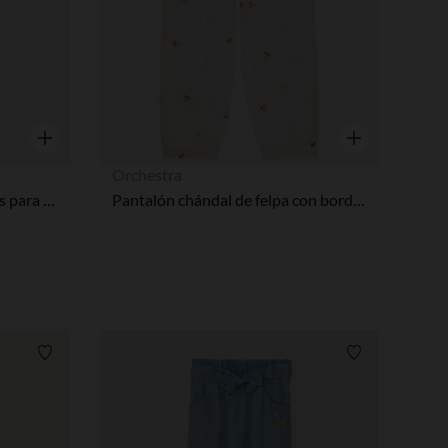
Vista rápida
Vista rápida
Orchestra
Jeggings de felpa estampados para bebé niña
Pantalón chándal de felpa con bordados para bebé niña
Lista de requisitos
Lista de requi