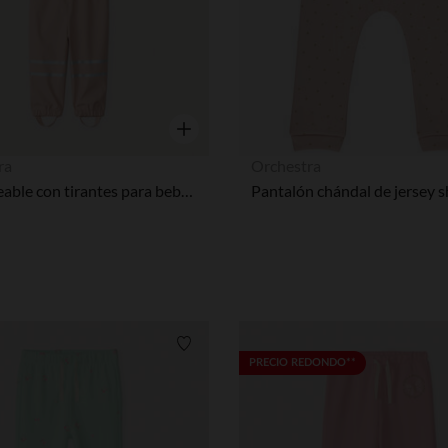
Nuestra plataforma te permite personalizar y gestionar tus aj
Vista rápida
ra
Orchestra
Impermeable con tirantes para bebé niña
Lista de requisitos
PRECIO REDONDO**