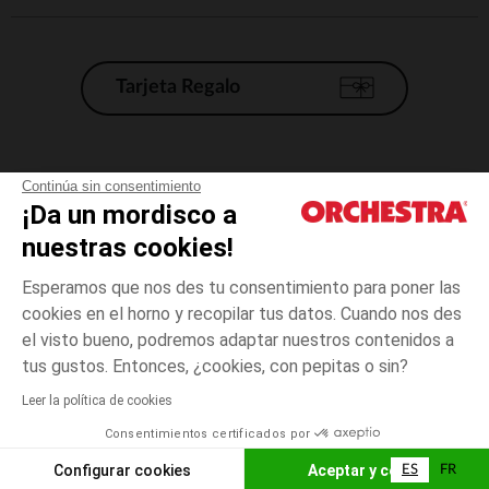
Tarjeta Regalo
Condiciones generales de venta
Continúa sin consentimiento
¡Da un mordisco a
Aviso Legal
*Condiciones de las ofertas actuales
nuestras cookies!
Datos personales
Esperamos que nos des tu consentimiento para poner las
Gestión de las cookies
cookies en el horno y recopilar tus datos. Cuando nos des
Accesibilidad: no conforme
el visto bueno, podremos adaptar nuestros contenidos a
talla
Blanc
Blanc
unica
Orchestra adhiere al código de ética de la Federación Francesa de comercio
tus gustos. Entonces, ¿cookies, con pepitas o sin?
electrónico y venta a distancia (FEVAD) y al sistema de mediación de
comercio electrónico.
Leer la política de cookies
El pago medidante
is already available
Consentimientos certificados por
España
Lista d
AÑADIR A LA CESTA
Configurar cookies
Aceptar y cerrar
ES
FR