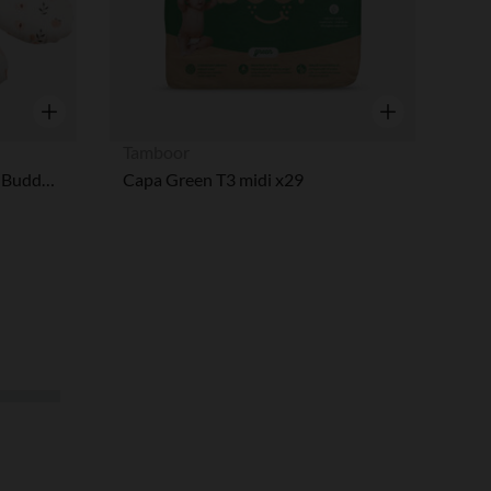
Vista rápida
Vista rápida
Tamboor
Cojín lactancia y maternidad Buddy Peaches
Capa Green T3 midi x29