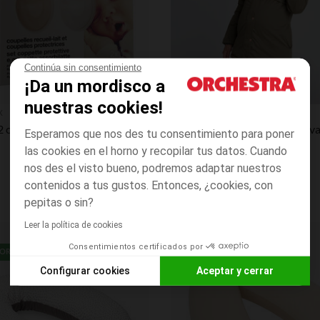
Continúa sin consentimiento
¡Da un mordisco a
Vista rápida
nuestras cookies!
x
Prémaman
Lote de 2 conchas protectoras + 2 conchas recolectoras
Esperamos que nos des tu consentimiento para poner
las cookies en el horno y recopilar tus datos. Cuando
nos des el visto bueno, podremos adaptar nuestros
contenidos a tus gustos. Entonces, ¿cookies, con
pepitas o sin?
Leer la política de cookies
Lista de requisitos
Consentimientos certificados por
ORGÁNIGO
PRECIO REDONDO**
Configurar cookies
Aceptar y cerrar
Axeptio consent
Plataforma de Gestión de Consentimiento: Personaliza tus O