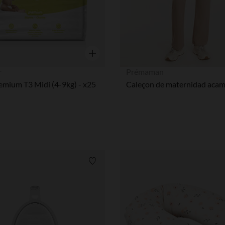
Vista rápida
r
Prémaman
emium T3 Midi (4-9kg) - x25
Lista de requisitos