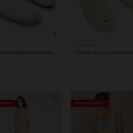
Nuestra plataforma te permite personalizar y gestionar tus aj
Vista rápida
o
Prémaman
Cojín de maternidad Doomoo Buddy - Risotto Taupe
Lista de requisitos
EDONDO**
PRECIO REDONDO**