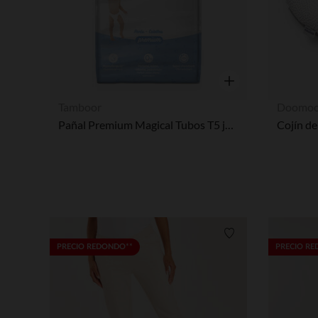
Vista rápida
Tamboor
Doomo
Pañal Premium Magical Tubos T5 junior - x20
Lista de requisitos
PRECIO REDONDO**
PRECIO R