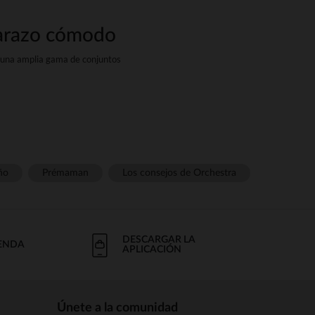
barazo cómodo
 una amplia gama de conjuntos
radables de llevar.
eñada para adaptarse al cuerpo
ño
Prémaman
Los consejos de Orchestra
l mismo tiempo sean agradables
DESCARGAR LA
IENDA
APLICACIÓN
Únete a la comunidad