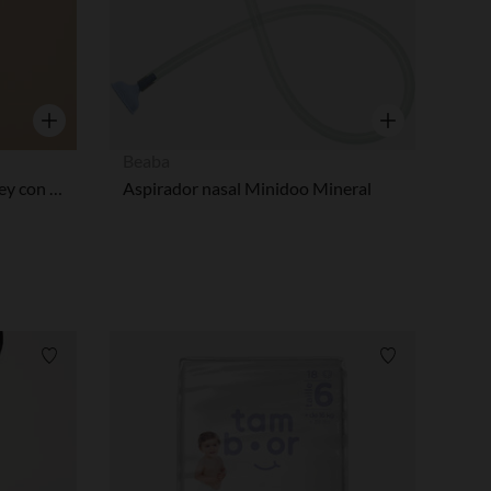
Vista rápida
Vista rápida
Beaba
Bañador de una pieza de jersey con estampado floral para mujer
Aspirador nasal Minidoo Mineral
Lista de requisitos
Lista de requi