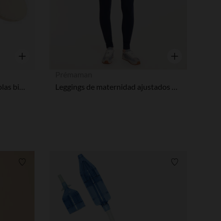
ustes de privacidad, garantizando el cumplimiento de las regula
Vista rápida
Vista rápida
Prémaman
Cojín de lactancia de microbolas bicolor
Leggings de maternidad ajustados con cinturilla alta
Lista de requisitos
Lista de requi