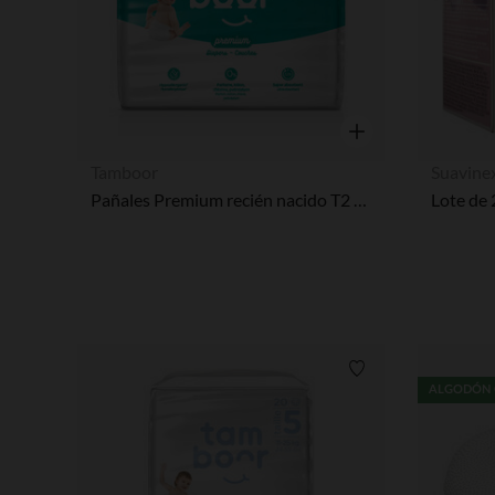
Vista rápida
Tamboor
Suavine
Pañales Premium recién nacido T2 Mini (3-6kg) - x28: Tamboor Premium: uno de los primeros pañales del mundo con la certificación OEKO-TEX® Made in Green, que te garantiza unos pañales 100% seguros. RESPETUOSOS CON LA PIEL DE TU BEBÉ Y CUENTAN CON LA CERTIFICACIÓN OEKO-TEX® MADE IN GREEN: - Cero sustancias nocivas: nuestros pañales están garantizados sin sustancias químicas. Están fabricados con materiales cuidadosamente seleccionados que respetan la delicada piel de tu bebé.
Lista de requisitos
ALGODÓN 