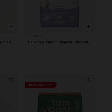
Vista rápida
Vista rápida
Tamboor
Caleçon de maternidad acampanado con cintura alta
Pañales premium Magical Tubes talla 6 XL paquete de 18 unidades
Lista de requisitos
Lista de requi
PRECIO REDONDO**