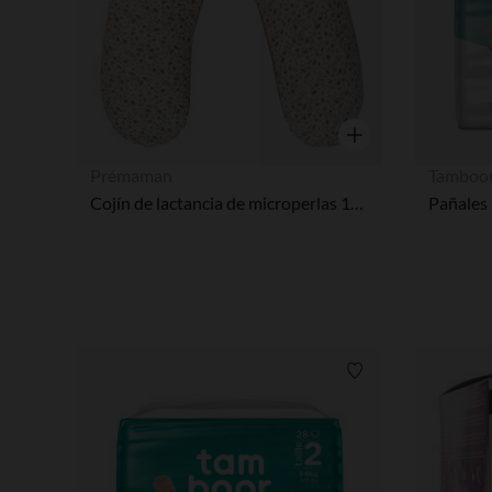
Vista rápida
Prémaman
Tamboo
Cojín de lactancia de microperlas 160 cm estampado leopardo
Lista de requisitos