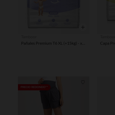
Vista rápida
Tamboor
Tamboo
Pañales Premium T6 XL (+15kg) - x18
Capa Pr
Lista de requisitos
PRECIO REDONDO**