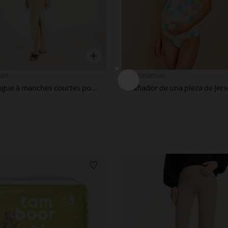
Vista rápida
an
Prémaman
Robe longue à manches courtes pour femme enceinte.
Lista de requisitos