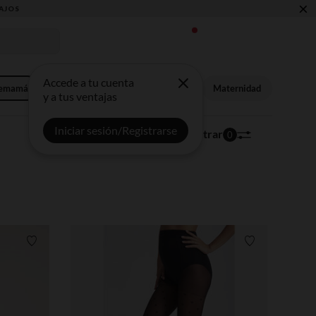
×
Accede a tu cuenta
remamá
Ropa
Ropa interior y pijamas
Maternidad
y a tus ventajas
Iniciar sesión/Registrarse
296 artículos
Ordenar | Filtrar
0
Lista de requisitos
Lista de requi