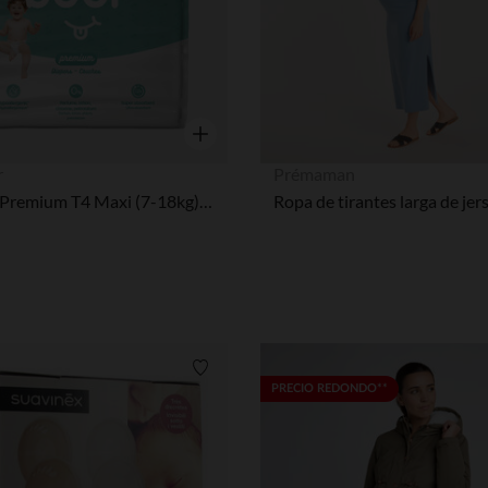
Vista rápida
r
Prémaman
Pañales Premium T4 Maxi (7-18kg) - x22
Lista de requisitos
PRECIO REDONDO**