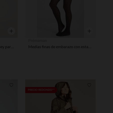
Vista rápida
Vista rápida
Prémaman
Ropa de tirantes larga de jersey para mujer embarazada
Medias finas de embarazo con estampado de lunares 30 denier
Lista de requisitos
Lista de requi
PRECIO REDONDO**