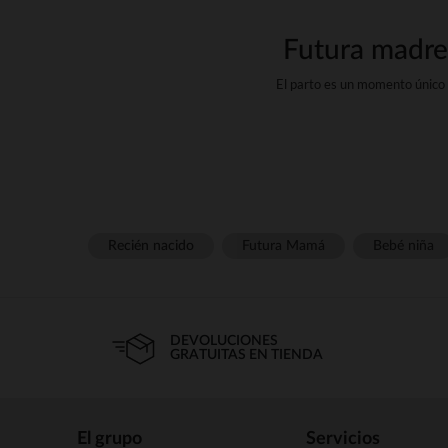
Futura madre
El parto es un momento único
diseñados para aco
Durante estos meses tan espec
Vestidos strong wg-1="">
strong wg-1="">jeans y s
Recién nacido
Futura Mamá
Bebé niña
Parte superior suave y el
Para sentirnos bien de día y 
DEVOLUCIONES
GRATUITAS EN TIENDA
Productos de lactanci
strong wg-1="">pijam
Bragas adaptadas que 
El grupo
Servicios