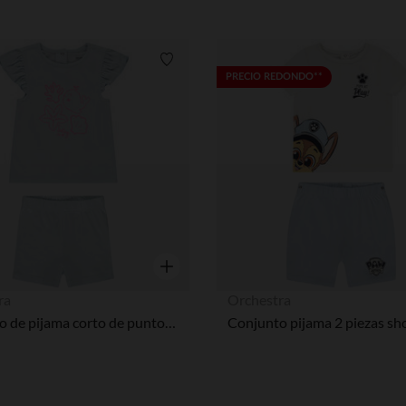
Nuestra plataforma te permite personalizar y gestionar tus aj
Lista de requisitos
PRECIO REDONDO**
Vista rápida
ra
Orchestra
Conjunto de pijama corto de punto estampado océano para niña