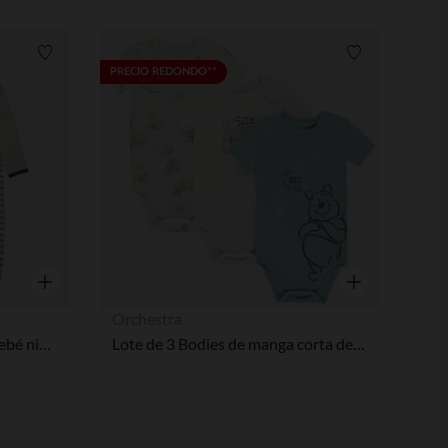
Lista de requisitos
Lista de requi
PRECIO REDONDO**
Vista rápida
Vista rápida
Orchestra
Lote de 2 peleles tigre para bebé niño con aperturas diferentes según la edad
Lote de 3 Bodies de manga corta de Winnie el Pooh de Disney para bebé niño con aberturas diferentes según la edad.