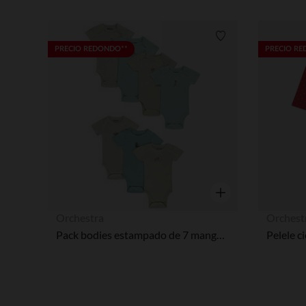
Lista de requisitos
PRECIO REDONDO**
PRECIO R
Vista rápida
Orchestra
Orchest
Pack bodies estampado de 7 manga corta gato para bebé