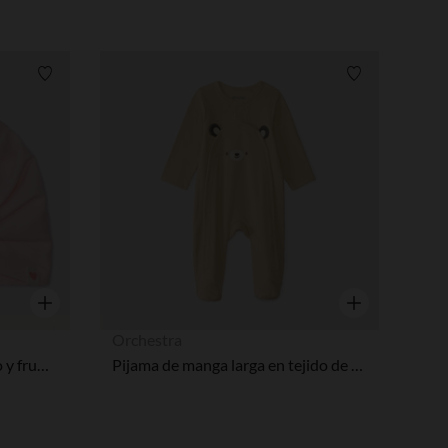
Lista de requisitos
Lista de requi
Vista rápida
Vista rápida
Orchestra
Gorro turbante liso con nudo y fruncido para bebé niña
Pijama de manga larga en tejido de panal con estampado de ositos para bebé niño