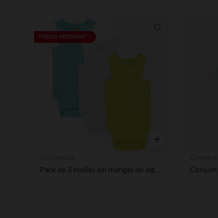
Lista de requisitos
PRECIO REDONDO**
Vista rápida
Orchestra
Orchest
Pack de 3 bodies sin mangas de algodón para bebé niño con logo estampado.