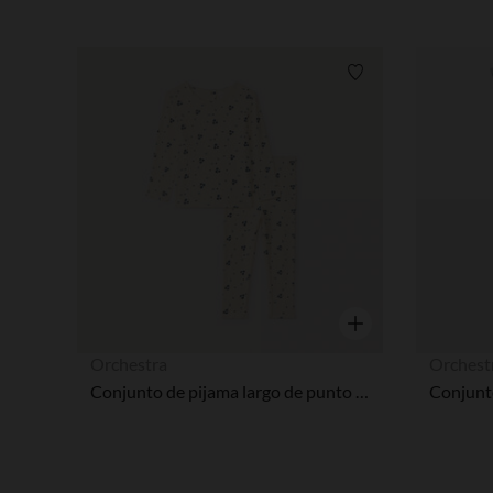
Lista de requisitos
Vista rápida
Orchestra
Orchest
Conjunto de pijama largo de punto de canalé estampado floral para bebé niña.