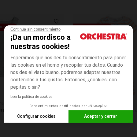
Lista de requisitos
EDONDO**
PRECIO REDONDO**
Continúa sin consentimiento
¡Da un mordisco a
nuestras cookies!
Esperamos que nos des tu consentimiento para poner
las cookies en el horno y recopilar tus datos. Cuando
nos des el visto bueno, podremos adaptar nuestros
contenidos a tus gustos. Entonces, ¿cookies, con
pepitas o sin?
Leer la política de cookies
Vista rápida
ra
Orchestra
Consentimientos certificados por
Pack de 3 bodies sin mangas de algodón para bebé niño con logo estampado.
Configurar cookies
Aceptar y cerrar
Axeptio consent
Plataforma de Gestión de Consentimiento: Personaliza tus O