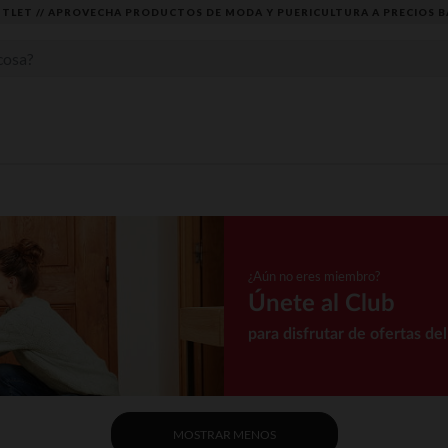
DESCUBRE LA NUEVA COLECCIÓN QUE TE ENCANTARÁ ☀️
¿Aún no eres miembro?
Únete al Club
para disfrutar de ofertas de
MOSTRAR MENOS