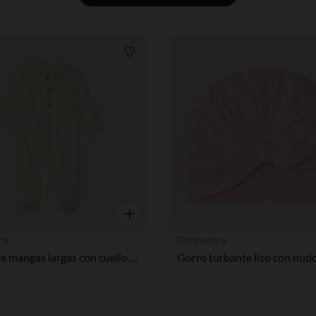
Lista de requisitos
Vista rápida
ra
Orchestra
Pijama de mangas largas con cuello de polo para bebé niño