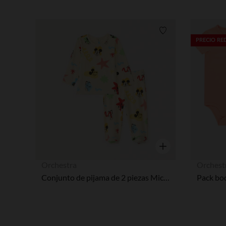
Lista de requisitos
PRECIO R
Vista rápida
Orchestra
Orchest
Conjunto de pijama de 2 piezas Mickey Disney para bebé niño con acabados diferentes según la edad.