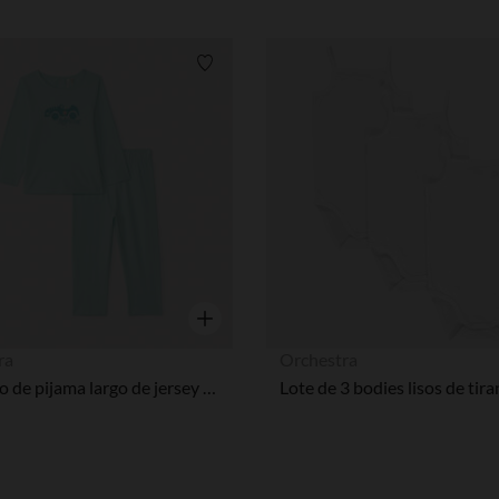
Lista de requisitos
Vista rápida
ra
Orchestra
Conjunto de pijama largo de jersey estampado para bebé niño