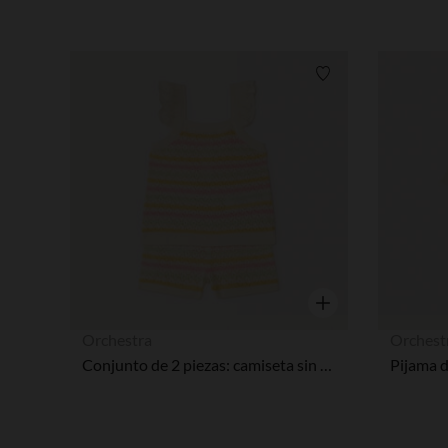
Lista de requisitos
Vista rápida
Orchestra
Orchest
Conjunto de 2 piezas: camiseta sin mangas + pantalones cortos de punto de fantasía niña bebé.