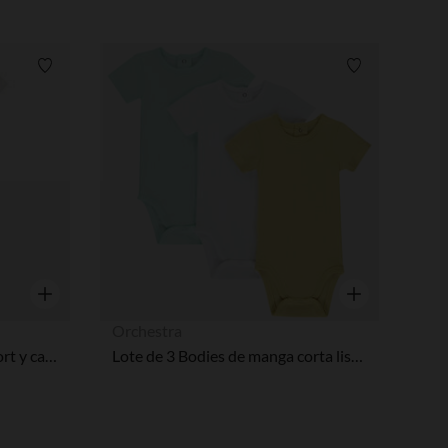
ustes de privacidad, garantizando el cumplimiento de las regula
Lista de requisitos
Lista de requi
Vista rápida
Vista rápida
Orchestra
Conjunto pijama 2 piezas short y camiseta Pat'Patrouille para bebé niño con acabados diferentes según la edad
Lote de 3 Bodies de manga corta lisos para bebé niño