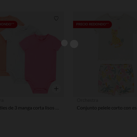
Lista de requisitos
EDONDO**
PRECIO REDONDO**
Vista rápida
ra
Orchestra
Pack bodies de 3 manga corta lisos para bebé niña