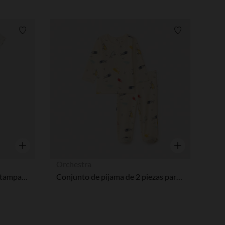
Lista de requisitos
Lista de requi
Vista rápida
Vista rápida
Orchestra
Conjunto pelele corto con estampado de leopardo para bebé niña con aperturas según la edad
Conjunto de pijama de 2 piezas para bebé niño con acabados diferentes según la edad.