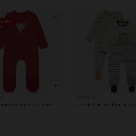
Lista de requisitos
EDONDO**
Vista rápida
ra
Orchestra
Pelele ciervo con lunares brillantes para bebé con aperturas según la edad