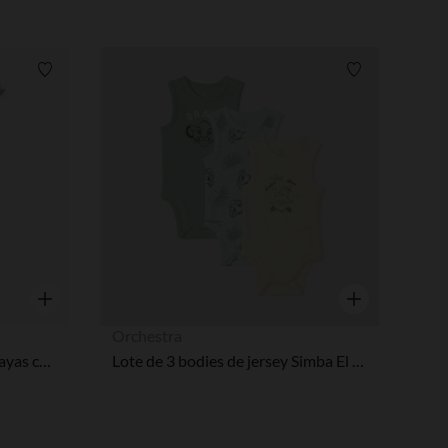
Lista de requisitos
Lista de requi
Vista rápida
Vista rápida
Orchestra
Conjunto de pijama corto a rayas con estampado marino para bebé niño
Lote de 3 bodies de jersey Simba El Rey León Disney para bebé niño
pciones