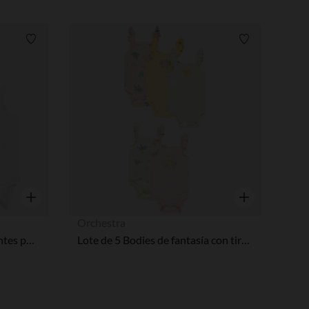
Lista de requisitos
Lista de requi
Vista rápida
Vista rápida
Orchestra
Lote de 3 bodies lisos de tirantes para bebé niña
Lote de 5 Bodies de fantasía con tirantes volantes para niña bebé