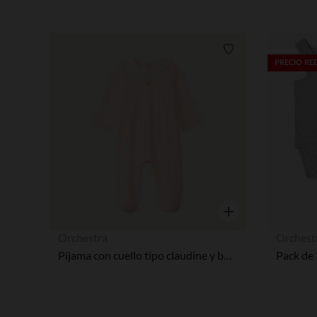
Lista de requisitos
PRECIO R
Vista rápida
Orchestra
Orchest
Pijama con cuello tipo claudine y bordado de flores niña.