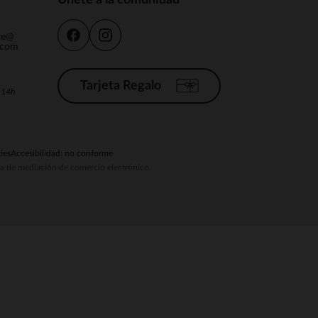
Únete a la comunidad
nte@
.com
Tarjeta Regalo
a 14h
pciones
ustes de privacidad, garantizando el cumplimiento de las regula
ies
Accesibilidad: no conforme
ema de mediación de comercio electrónico.