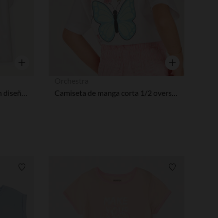
ustes de privacidad, garantizando el cumplimiento de las regula
Vista rápida
Vista rápida
Orchestra
Camiseta de manga corta con diseño de cereza bordado y con lentejuelas niña.
Camiseta de manga corta 1/2 oversize Bilie Boo niña
Lista de requisitos
Lista de requi