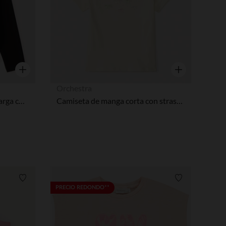
Vista rápida
Vista rápida
Orchestra
Camiseta de niña de manga larga con bordado de Stitch y Angel.
Camiseta de manga corta con strass y flores 3D niña
Lista de requisitos
Lista de requi
PRECIO REDONDO**