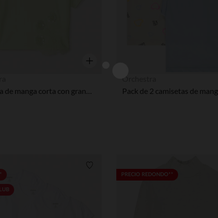
Vista rápida
ra
Orchestra
Camiseta de manga corta con grandes flores de lentejuelas niña.
Lista de requisitos
*
PRECIO REDONDO**
CLUB