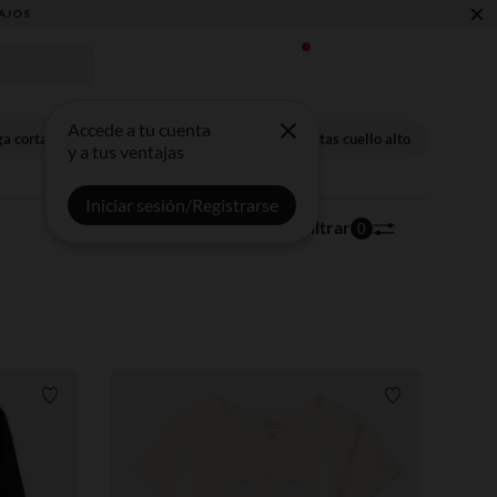
×
Accede a tu cuenta
a corta
Camisetas manga larga
Camisetas cuello alto
y a tus ventajas
Iniciar sesión/Registrarse
346 artículos
Ordenar | Filtrar
0
Lista de requisitos
Lista de requi