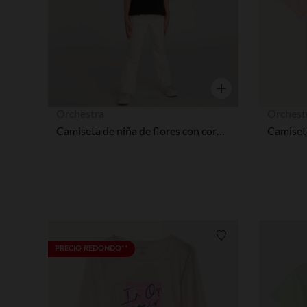
Vista rápida
Orchestra
Orchest
Camiseta de niña de flores con cordones de manga corta
Lista de requisitos
PRECIO REDONDO**