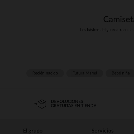
Camiseta
Los básicos del guardarropa, l
amplia selección de modelos, p
Prendas casual por excelenc
gustos. Manga corta, manga lar
Recién nacido
Futura Mamá
Bebé niña
Nuestras camisetas se pueden u
nuestros materiales son suaves 
DEVOLUCIONES
GRATUITAS EN TIENDA
Cuando bajan las temperatura
para ti strong
El grupo
Servicios
Cuello alto, cuello alto o cu