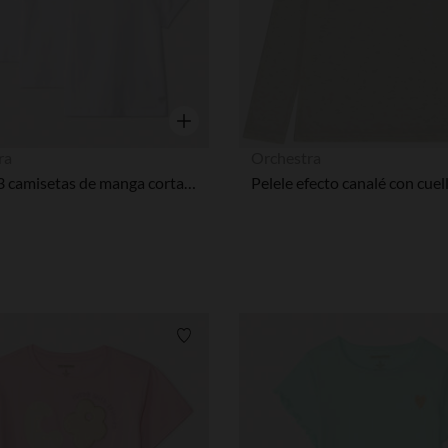
Vista rápida
ra
Orchestra
Lote de 3 camisetas de manga corta lisas con estampado foil de corazón niña
Lista de requisitos