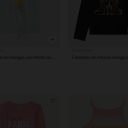
Vista rápida
ra
Orchestra
Camiseta sin mangas con efecto anudado y estampado brillante niña
Lista de requisitos