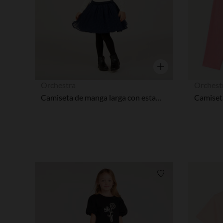
Vista rápida
Orchestra
Orchest
Camiseta de manga larga con estampado brillante y strass niña
Lista de requisitos