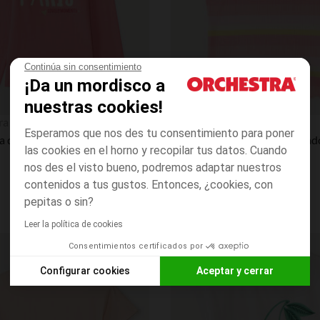
Continúa sin consentimiento
¡Da un mordisco a
nuestras cookies!
Vista rápida
ra
Orchestra
Esperamos que nos des tu consentimiento para poner
Camiseta de manga larga niña con estampado fantasía y purpurina.
las cookies en el horno y recopilar tus datos. Cuando
nos des el visto bueno, podremos adaptar nuestros
contenidos a tus gustos. Entonces, ¿cookies, con
pepitas o sin?
Leer la política de cookies
Consentimientos certificados por
Lista de requisitos
Configurar cookies
Aceptar y cerrar
Axeptio consent
Plataforma de Gestión de Consentimiento: Personaliza tus O