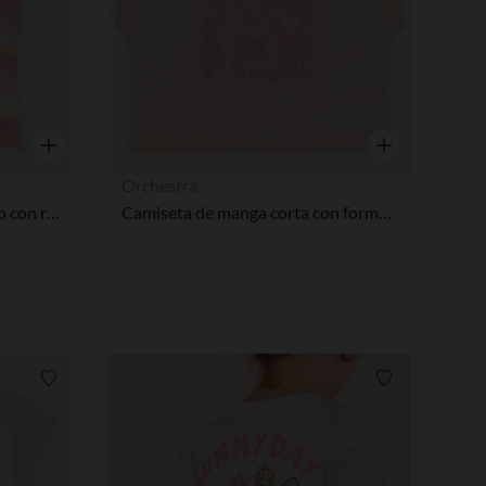
Vista rápida
Vista rápida
Orchestra
Top corto de punto acanalado con rayas niña
Camiseta de manga corta con forma caja niña fantasía
Lista de requisitos
Lista de requi
pciones