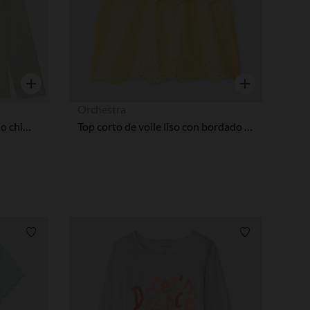
Vista rápida
Vista rápida
Orchestra
Pelele efecto canalé con cuello chimenea niña
Top corto de voile liso con bordado de estilo inglés niña.
Lista de requisitos
Lista de requi