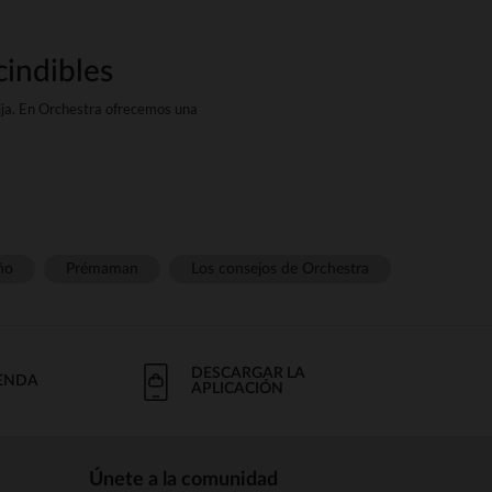
cindibles
ija. En Orchestra ofrecemos una
odernas y con estilo, diseñadas
ud de modelos para todos los
a todas las estaciones, para un
ño
Prémaman
Los consejos de Orchestra
strongDe algodón, lino o modal,
ue tu niña disfrute al máximo de
DESCARGAR LA
IENDA
APLICACIÓN
 Orchestra hemos seleccionado
o una chaqueta.
Únete a la comunidad
s cuidados acabados y cortes a