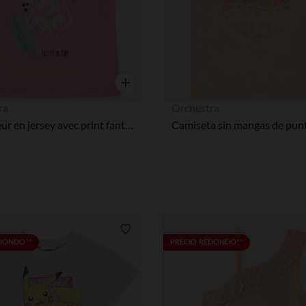
Vista rápida
ra
Orchestra
Débardeur en jersey avec print fantaisie fille
Lista de requisitos
EDONDO**
PRECIO REDONDO**