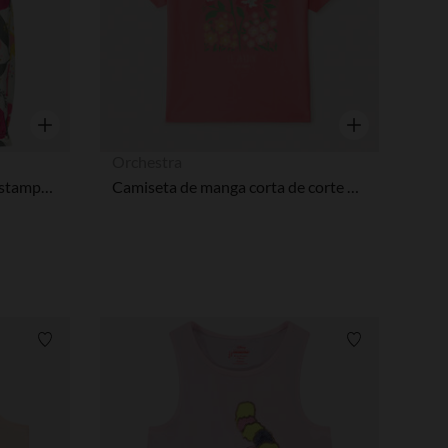
Vista rápida
Vista rápida
Orchestra
Top con mangas de volante estampado niña
Camiseta de manga corta de corte oversize con estampado floral niña
Lista de requisitos
Lista de requi