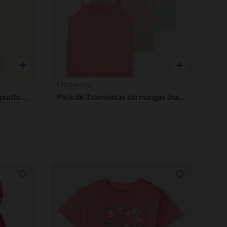
ustes de privacidad, garantizando el cumplimiento de las regula
Vista rápida
Vista rápida
Orchestra
Camiseta de manga corta de punto acanalado con bordado de corazón niña
Pack de 3 camisetas sin mangas lisas niña
Lista de requisitos
Lista de requi