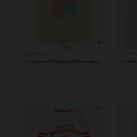
Vista rápida
Orchestra
Orchest
Camiseta sin mangas efecto nudo con print brillante niña
Lista de requisitos