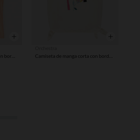
Vista rápida
Vista rápida
Orchestra
Top sin mangas asimétrico con bordado inglés niña
Camiseta de manga corta con bordado de tucán y lazos niña