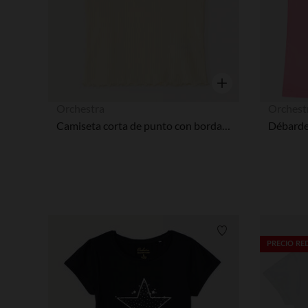
Vista rápida
Orchestra
Orchest
Camiseta corta de punto con bordado de cereza niña
Lista de requisitos
PRECIO R