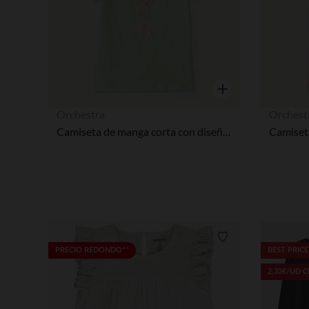
Vista rápida
Orchestra
Orchest
Camiseta de manga corta con diseño de fantasía de perlas niña
Lista de requisitos
PRECIO REDONDO**
BEST PRICE
2,33€/UD 