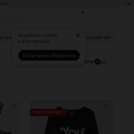
×
Accede a tu cuenta
a corta
Camisetas manga larga
Camisetas cuello alto
y a tus ventajas
Iniciar sesión/Registrarse
346 artículos
Ordenar | Filtrar
0
Lista de requisitos
Lista de requi
PRECIO REDONDO**