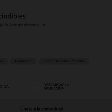
cindibles
ija. En Orchestra ofrecemos una
odernas y con estilo, diseñadas
ud de modelos para todos los
a todas las estaciones, para un
ño
Prémaman
Los consejos de Orchestra
strongDe algodón, lino o modal,
ue tu niña disfrute al máximo de
DESCARGAR LA
IENDA
APLICACIÓN
 Orchestra hemos seleccionado
o una chaqueta.
Únete a la comunidad
s cuidados acabados y cortes a