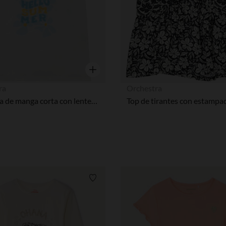
Vista rápida
ra
Orchestra
Camiseta de manga corta con lentejuelas y espalda cruzada niña
Lista de requisitos