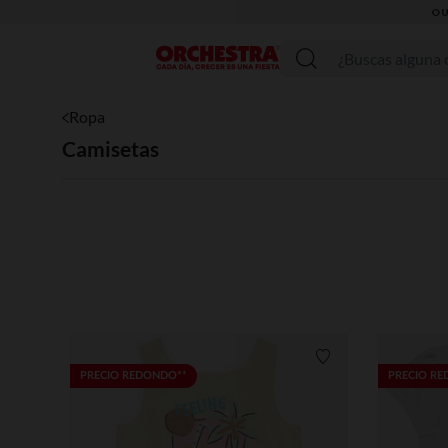
Menú
Ropa
Camisetas
Lista de requisitos
PRECIO REDONDO**
PRECIO R