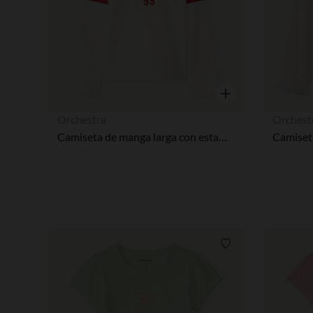
Vista rápida
Orchestra
Orchest
Camiseta de manga larga con estampado varsity niña
Lista de requisitos