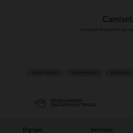
Camiseta
Los básicos del guardarropa, l
amplia selección de modelos, p
Prendas casual por excelenc
gustos. Manga corta, manga lar
Recién nacido
Futura Mamá
Bebé niña
Nuestras camisetas se pueden u
nuestros materiales son suaves 
DEVOLUCIONES
GRATUITAS EN TIENDA
Cuando bajan las temperatura
para ti strong
El grupo
Servicios
Cuello alto, cuello alto o cu