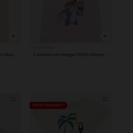
Vista rápida
Vista rápida
Orchestra
Camiseta sin mangas de punto slub estampada niña
Camiseta sin mangas Stitch Disney con lentejuelas niña
Lista de requisitos
Lista de requi
PRECIO REDONDO**