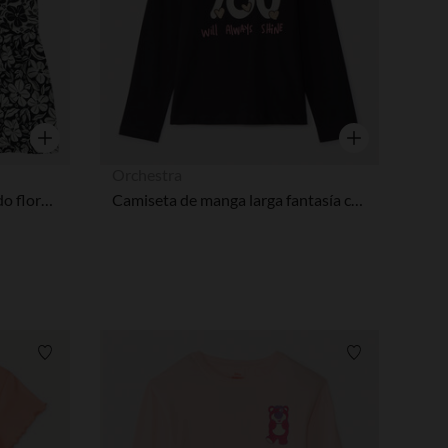
Vista rápida
Vista rápida
Orchestra
Top de tirantes con estampado floral niña
Camiseta de manga larga fantasía con purpurina niña
Lista de requisitos
Lista de requi