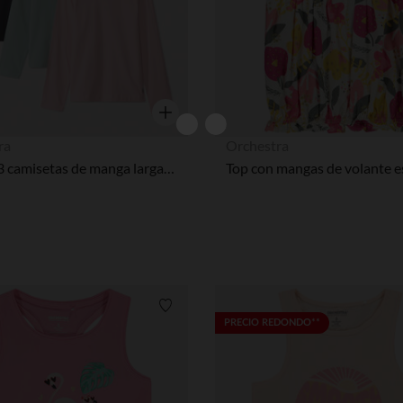
Vista rápida
ra
Orchestra
Lote de 3 camisetas de manga larga con estampado foil corazón niña
Lista de requisitos
PRECIO REDONDO**