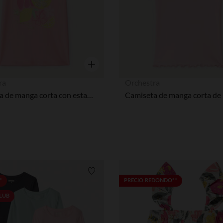
Nuestra plataforma te permite personalizar y gestionar tus aj
Vista rápida
ra
Orchestra
Camiseta de manga corta con estampado y brillos niña
Lista de requisitos
*
PRECIO REDONDO**
CLUB