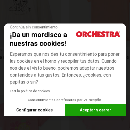
Continúa sin consentimiento
¡Da un mordisco a
nuestras cookies!
Vista rápida
ra
Orchestra
Esperamos que nos des tu consentimiento para poner
Camiseta de manga larga con purpurina Stitch & Angel Disney niña
las cookies en el horno y recopilar tus datos. Cuando
nos des el visto bueno, podremos adaptar nuestros
contenidos a tus gustos. Entonces, ¿cookies, con
pepitas o sin?
Leer la política de cookies
Consentimientos certificados por
Lista de requisitos
Configurar cookies
Aceptar y cerrar
Axeptio consent
Plataforma de Gestión de Consentimiento: Personaliza tus O