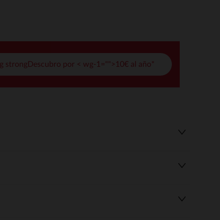
pciones
ustes de privacidad, garantizando el cumplimiento de las regula
g strongDescubro por < wg-1="">10€ al año*