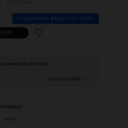
GUÍA DE TALLAS
El pago medidante
is already available
Lista de deseos
CESTA
DAD INMEDIATA EN TIENDA
Seleccione una tienda →
SPONIBLES
4,95 €
o