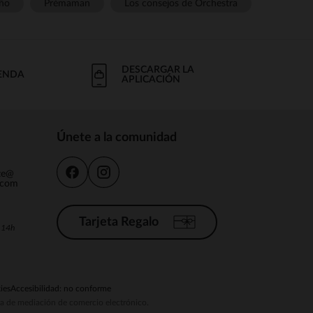
ño
Prémaman
Los consejos de Orchestra
DESCARGAR LA
IENDA
APLICACIÓN
Únete a la comunidad
nte@
.com
Tarjeta Regalo
a 14h
ies
Accesibilidad: no conforme
ema de mediación de comercio electrónico.