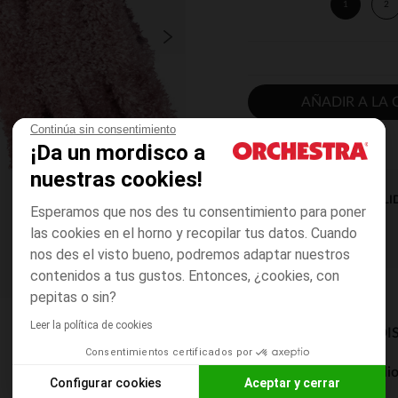
1
2
AÑADIR A LA 
Continúa sin consentimiento
¡Da un mordisco a
nuestras cookies!
DISPONIBILI
Esperamos que nos des tu consentimiento para poner
las cookies en el horno y recopilar tus datos. Cuando
nos des el visto bueno, podremos adaptar nuestros
contenidos a tus gustos. Entonces, ¿cookies, con
pepitas o sin?
Leer la política de cookies
MODOS DE ENVÍO DI
Consentimientos certificados por
Entrega a domicili
Configurar cookies
Aceptar y cerrar
De 5 a 8 días