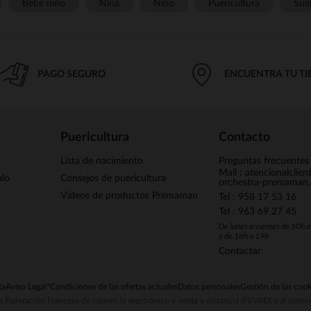
Bebé niño
Niña
Niño
Puericultura
Sue
PAGO SEGURO
ENCUENTRA TU T
Puericultura
Contacto
Lista de nacimiento
Preguntas frecuentes
Mail : atencionalclie
alo
Consejos de puericultura
orchestra-premaman
Vídeos de productos Prémaman
Tel : 958 17 53 16
Tel : 963 69 27 45
De lunes a viernes de 10h 
y de 16h a 19h
Contactar
ta
Aviso Legal
*Condiciones de las ofertas actuales
Datos personales
Gestión de las cook
la Federación Francesa de comercio electrónico y venta a distancia (FEVAD) y al sist