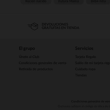
Recién nacido
Futura Mamá
Bebé niña
DEVOLUCIONES
GRATUITAS EN TIENDA
El grupo
Servicios
Únete al Club
Tarjeta Regalo
Condiciones generales de venta
Saldo de mi tarjeta reg
Retirada de productos
Cuidado ropa
Tiendas
Condiciones generales de ven
Orchestra adhiere al código de ética de 