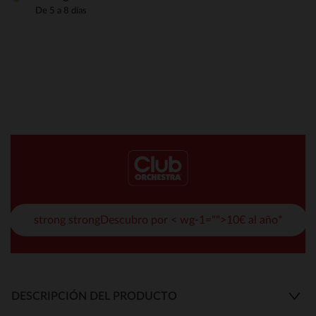
De 5 a 8 días
strong strongDescubro por < wg-1="">10€ al año*
DESCRIPCIÓN DEL PRODUCTO