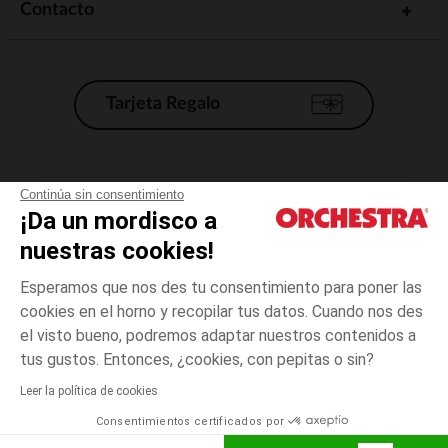
Contacto
Tarjeta Regalo
Condiciones generales de venta
Continúa sin consentimiento
¡Da un mordisco a
Aviso Legal
*Condiciones de las ofertas actuales
nuestras cookies!
Datos personales
Esperamos que nos des tu consentimiento para poner las
Gestión de las cookies
cookies en el horno y recopilar tus datos. Cuando nos des
Accesibilidad: no conforme
el visto bueno, podremos adaptar nuestros contenidos a
Amarillo
Amarillo
24
Orchestra adhiere al código de ética de la Federación Francesa de comercio
tus gustos. Entonces, ¿cookies, con pepitas o sin?
electrónico y venta a distancia (FEVAD) y al sistema de mediación de
comercio electrónico.
Leer la política de cookies
El pago medidante
is already available
Consentimientos certificados por
España
Lista d
AÑADIR A LA CESTA