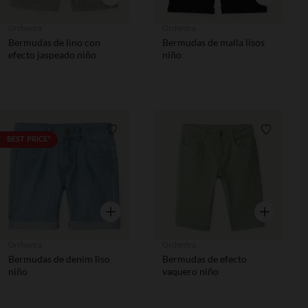
Orchestra
Orchestra
Bermudas de lino con
Bermudas de malla lisos
efecto jaspeado niño
niño
Lista de requisitos
Lista de 
BEST PRICE*
Vista rápida
Vista rápida
Orchestra
Orchestra
Bermudas de denim liso
Bermudas de efecto
niño
vaquero niño