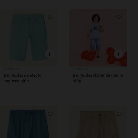
Lista de requisitos
Lista de 
Vista rápida
Vista rápida
Orchestra
Orchestra
Bermudas de efecto
Bermudas skater de denim
vaquero niño
niño
Lista de requisitos
Lista de 