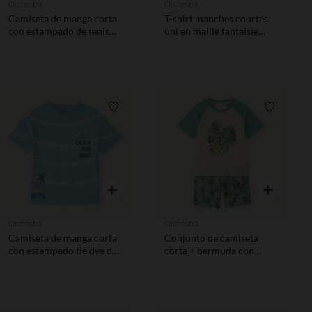
Orchestra
Orchestra
Camiseta de manga corta
T-shirt manches courtes
con estampado de tenis
uni en maille fantaisie
niño
garçon
Lista de requisitos
Lista de 
Vista rápida
Vista rápida
Orchestra
Orchestra
Camiseta de manga corta
Conjunto de camiseta
con estampado tie dye de
corta + bermuda con
surf niño
estampado de selva niño