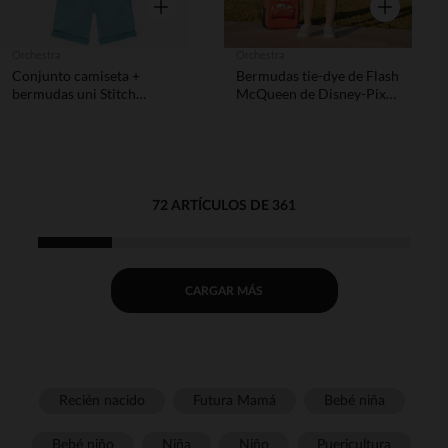
Vista rápida
Vista rápida
Orchestra
Orchestra
Conjunto camiseta +
Bermudas tie-dye de Flash
bermudas uni Stitch
McQueen de Disney-Pixar
Disney para niño
niño
72 ARTÍCULOS DE 361
CARGAR MÁS
Recién nacido
Futura Mamá
Bebé niña
Bebé niño
Niña
Niño
Puericultura