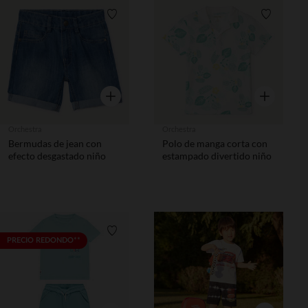
Lista de requisitos
Lista de 
Vista rápida
Vista rápida
Orchestra
Orchestra
Bermudas de jean con
Polo de manga corta con
efecto desgastado niño
estampado divertido niño
Lista de requisitos
Lista de 
PRECIO REDONDO**