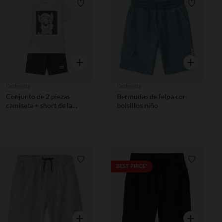
Lista de requisitos
Lista de 
Vista rápida
Vista rápida
Orchestra
Orchestra
Conjunto de 2 piezas
Bermudas de felpa con
camiseta + short de la
bolsillos niño
Patrulla Canina niño.
Lista de requisitos
Lista de 
BEST PRICE*
Vista rápida
Vista rápida