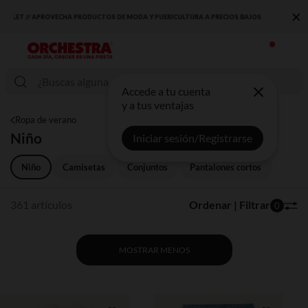
×
DESCUBRE LA NUEVA COLECCIÓN QUE TE ENCANTARÁ ☀️
Accede a tu cuenta
y a tus ventajas
Ropa de verano
Niño
Iniciar sesión/Registrarse
Niño
Camisetas
Conjuntos
Pantalones cortos
361 artículos
Ordenar | Filtrar
0
MOSTRAR MENOS