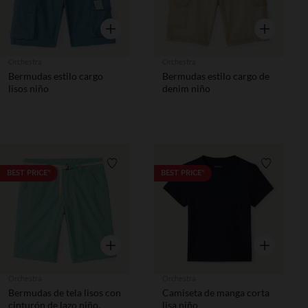
Vista rápida
Vista rápida
Orchestra
Orchestra
Bermudas estilo cargo
Bermudas estilo cargo de
lisos niño
denim niño
Lista de requisitos
Lista de 
BEST PRICE*
BEST PRICE*
Vista rápida
Vista rápida
Orchestra
Orchestra
Bermudas de tela lisos con
Camiseta de manga corta
cinturón de lazo niño.
lisa niño