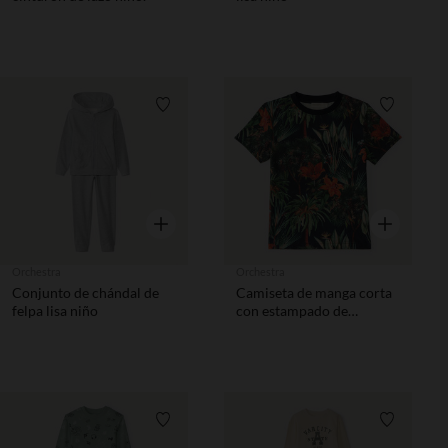
Lista de requisitos
Lista de 
Vista rápida
Vista rápida
Orchestra
Orchestra
Conjunto de chándal de
Camiseta de manga corta
felpa lisa niño
con estampado de
naturaleza niño
Lista de requisitos
Lista de 