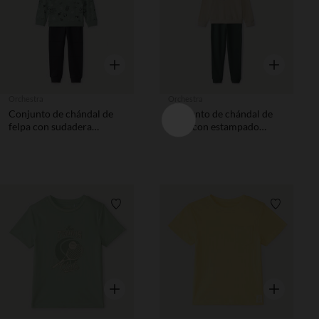
Vista rápida
Vista rápida
Orchestra
Orchestra
Conjunto de chándal de
Conjunto de chándal de
felpa con sudadera
felpa con estampado
estampada niño
fantasía niño
Lista de requisitos
Lista de 
Vista rápida
Vista rápida