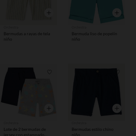
Vista rápida
Vista rápida
Orchestra
Orchestra
Bermudas a rayas de tela
Bermuda liso de popelín
niño
niño
Lista de requisitos
Lista de 
Vista rápida
Vista rápida
Orchestra
Orchestra
Lote de 2 bermudas de
Bermudas estilo chino
jersey con estampado
niño