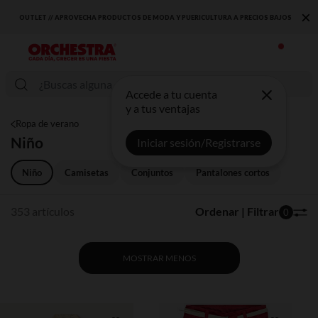
×
MODA Y PUERICULTURA A PRECIOS BAJOS
DESCUBRE LA NUEVA COLECCIÓN QUE 
Accede a tu cuenta
y a tus ventajas
Ropa de verano
Niño
Iniciar sesión/Registrarse
Niño
Camisetas
Conjuntos
Pantalones cortos
353 artículos
Ordenar | Filtrar
0
MOSTRAR MENOS