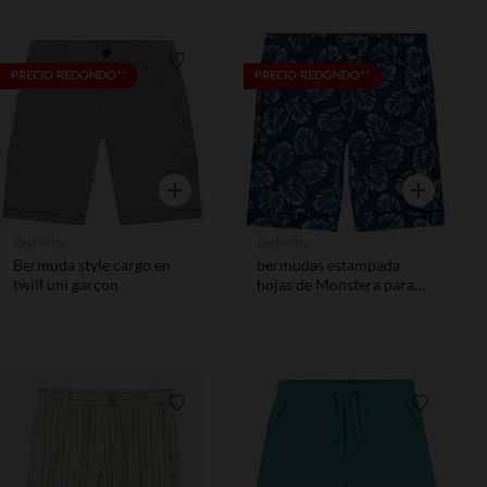
Lista de requisitos
Lista de 
PRECIO REDONDO**
PRECIO REDONDO**
Vista rápida
Vista rápida
Orchestra
Orchestra
Bermuda style cargo en
bermudas estampada
twill uni garçon
hojas de Monstera para
niño
Lista de requisitos
Lista de 