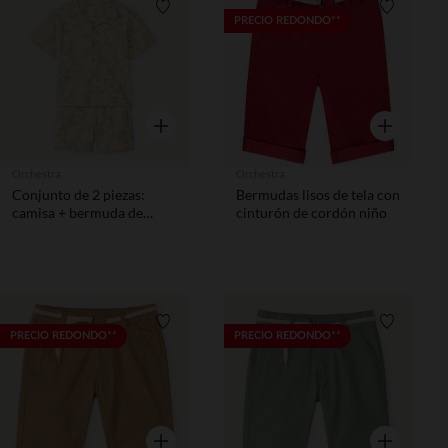
Lista de requisitos
Lista de 
PRECIO REDONDO**
Vista rápida
Vista rápida
Orchestra
Orchestra
Conjunto de 2 piezas:
Bermudas lisos de tela con
camisa + bermuda de
cinturón de cordón niño
estilo hawaiano niño
Lista de requisitos
Lista de 
PRECIO REDONDO**
PRECIO REDONDO**
Vista rápida
Vista rápida