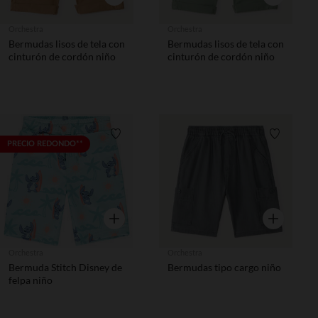
Orchestra
Orchestra
Bermudas lisos de tela con
Bermudas lisos de tela con
cinturón de cordón niño
cinturón de cordón niño
Lista de requisitos
Lista de 
PRECIO REDONDO**
Vista rápida
Vista rápida
Orchestra
Orchestra
Bermuda Stitch Disney de
Bermudas tipo cargo niño
felpa niño