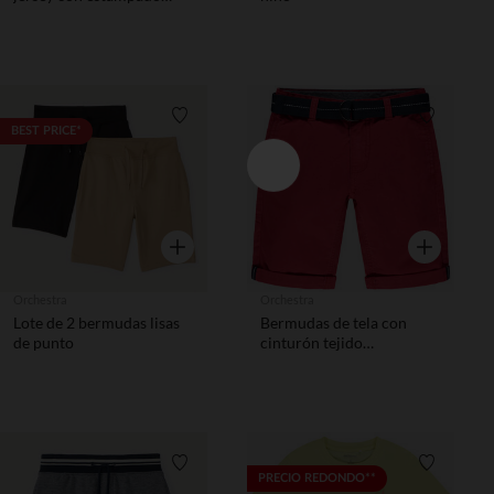
para niño
Lista de requisitos
Lista de 
BEST PRICE*
Vista rápida
Vista rápida
Orchestra
Orchestra
Lote de 2 bermudas lisas
Bermudas de tela con
de punto
cinturón tejido
desmontable niño
Lista de requisitos
Lista de 
PRECIO REDONDO**