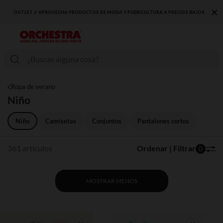
×
BAJOS
DESCUBRE LA NUEVA COLECCIÓN QUE TE ENCANTARÁ ☀️
Ropa de verano
Niño
Niño
Camisetas
Conjuntos
Pantalones cortos
361 artículos
Ordenar | Filtrar
0
MOSTRAR MENOS