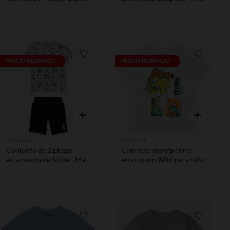
niño
Marvel niño
Lista de requisitos
Lista de 
PRECIO REDONDO**
PRECIO REDONDO**
Vista rápida
Vista rápida
Orchestra
Orchestra
Conjunto de 2 piezas
Camiseta manga corta
estampado de Spider-Man
estampado Wild para niño
Marvel niño
Lista de requisitos
Lista de 