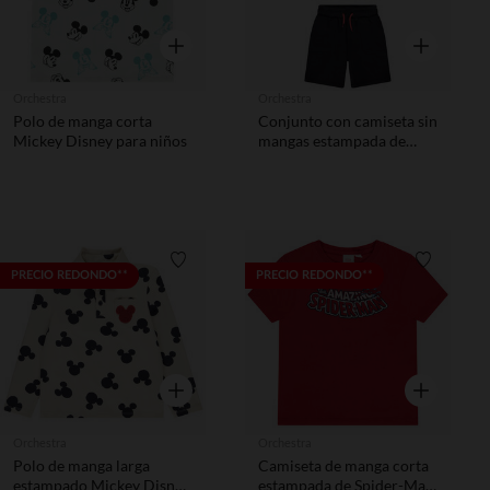
Vista rápida
Vista rápida
Orchestra
Orchestra
Polo de manga corta
Conjunto con camiseta sin
Mickey Disney para niños
mangas estampada de
Avengers Marvel para
niño.
Lista de requisitos
Lista de 
PRECIO REDONDO**
PRECIO REDONDO**
Vista rápida
Vista rápida
Orchestra
Orchestra
Polo de manga larga
Camiseta de manga corta
estampado Mickey Disney
estampada de Spider-Man