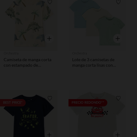
Lista de requisitos
Lista de 
Vista rápida
Vista rápida
Orchestra
Orchestra
Camiseta de manga corta
Lote de 3 camisetas de
con estampado de
manga corta lisas con
dinosaurio niño
estampado niño
Lista de requisitos
Lista de 
BEST PRICE*
PRECIO REDONDO**
Vista rápida
Vista rápida