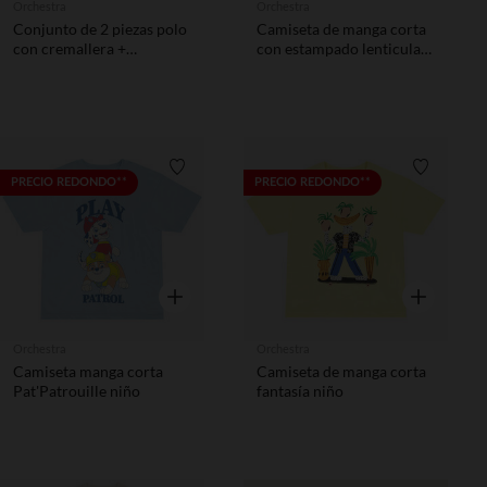
Orchestra
Orchestra
Conjunto de 2 piezas polo
Camiseta de manga corta
con cremallera +
con estampado lenticular
bermudas El Rey León
de Flash McQueen de
Disney niño
Disney - Pixar niño
Lista de requisitos
Lista de 
PRECIO REDONDO**
PRECIO REDONDO**
Vista rápida
Vista rápida
Orchestra
Orchestra
Camiseta manga corta
Camiseta de manga corta
Pat'Patrouille niño
fantasía niño