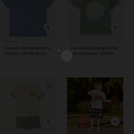
Vista rápida
Vista rápida
Orchestra
Orchestra
Camiseta de manga corta
Camiseta de manga corta
unicolor con efecto de
con estampado 3D niño
bandas texturizadas niño
Lista de requisitos
Lista de 
Vista rápida
Vista rápida