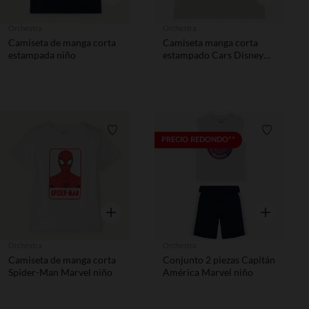
Orchestra
Orchestra
Camiseta de manga corta
Camiseta manga corta
estampada niño
estampado Cars Disney
niño
Lista de requisitos
Lista de 
PRECIO REDONDO**
Vista rápida
Vista rápida
Orchestra
Orchestra
Camiseta de manga corta
Conjunto 2 piezas Capitán
Spider-Man Marvel niño
América Marvel niño