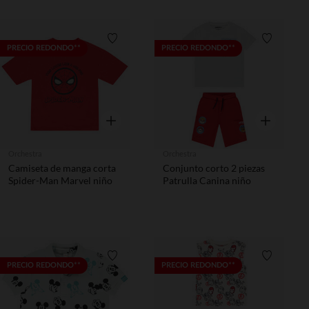
Lista de requisitos
Lista de 
PRECIO REDONDO**
PRECIO REDONDO**
Vista rápida
Vista rápida
Orchestra
Orchestra
Camiseta de manga corta
Conjunto corto 2 piezas
Spider-Man Marvel niño
Patrulla Canina niño
Lista de requisitos
Lista de 
PRECIO REDONDO**
PRECIO REDONDO**