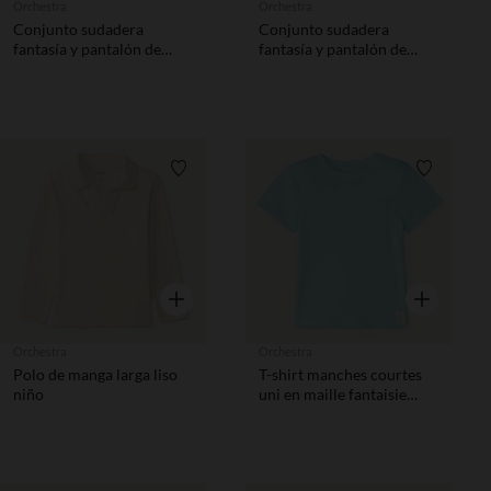
Orchestra
Orchestra
Conjunto sudadera
Conjunto sudadera
fantasía y pantalón de
fantasía y pantalón de
chándal niño
chándal niño
Lista de requisitos
Lista de 
Vista rápida
Vista rápida
Orchestra
Orchestra
Polo de manga larga liso
T-shirt manches courtes
niño
uni en maille fantaisie
garçon