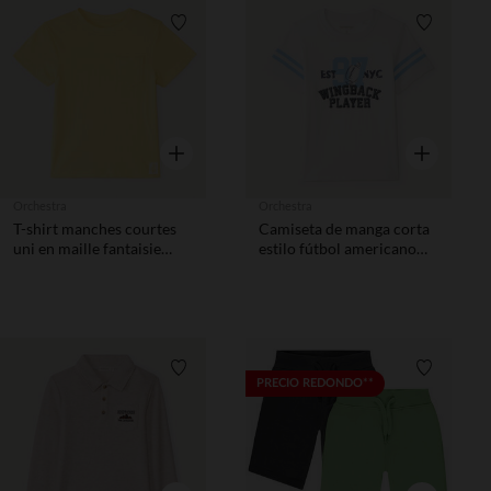
Lista de requisitos
Lista de 
Vista rápida
Vista rápida
Orchestra
Orchestra
T-shirt manches courtes
Camiseta de manga corta
uni en maille fantaisie
estilo fútbol americano
garçon
niño
Lista de requisitos
Lista de 
PRECIO REDONDO**