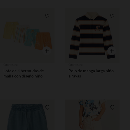
Lista de requisitos
Lista de 
Vista rápida
Vista rápida
Orchestra
Orchestra
Lote de 4 bermudas de
Polo de manga larga niño
malla con diseño niño
a rayas
Lista de requisitos
Lista de 