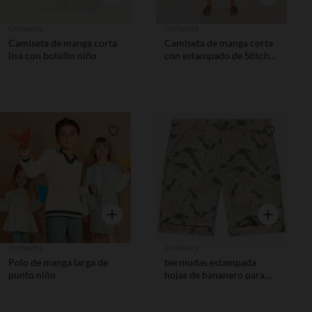
Orchestra
Orchestra
Camiseta de manga corta
Camiseta de manga corta
lisa con bolsillo niño
con estampado de Stitch
de Disney niño.
Lista de requisitos
Lista de 
Vista rápida
Vista rápida
Orchestra
Orchestra
Polo de manga larga de
bermudas estampada
punto niño
hojas de bananero para
niño