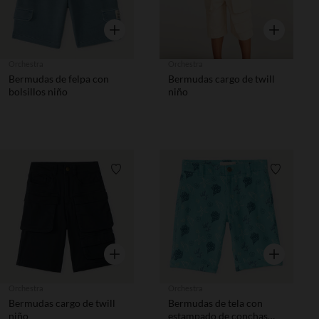
Vista rápida
Vista rápida
Orchestra
Orchestra
Bermudas de felpa con
Bermudas cargo de twill
bolsillos niño
niño
Lista de requisitos
Lista de 
Vista rápida
Vista rápida
Orchestra
Orchestra
Bermudas cargo de twill
Bermudas de tela con
niño
estampado de conchas