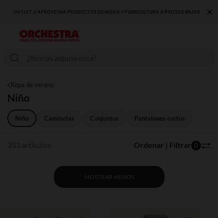
×
S BAJOS
DESCUBRE LA NUEVA COLECCIÓN QUE TE ENCANTARÁ ☀️
Ropa de verano
Niño
Niño
Camisetas
Conjuntos
Pantalones cortos
353 artículos
Ordenar | Filtrar
0
MOSTRAR MENOS