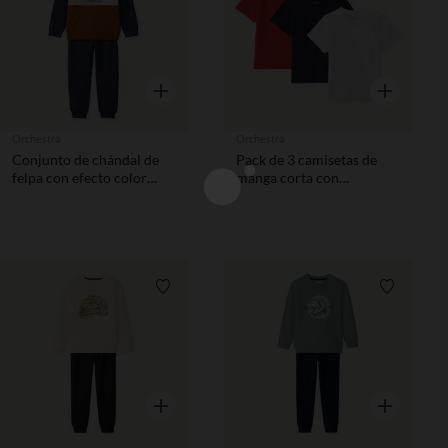
Vista rápida
Vista rápida
Orchestra
Orchestra
Conjunto de chándal de
Pack de 3 camisetas de
felpa con efecto color
manga corta con
block niño.
estampado de palmeras
niño
Lista de requisitos
Lista de 
Vista rápida
Vista rápida