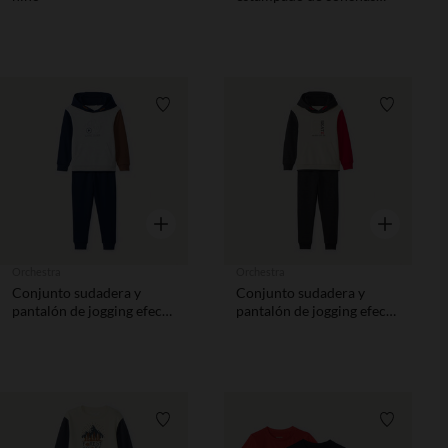
niño
Lista de requisitos
Lista de 
Vista rápida
Vista rápida
Orchestra
Orchestra
Conjunto sudadera y
Conjunto sudadera y
pantalón de jogging efecto
pantalón de jogging efecto
colorblock niño
colorblock niño
Lista de requisitos
Lista de 