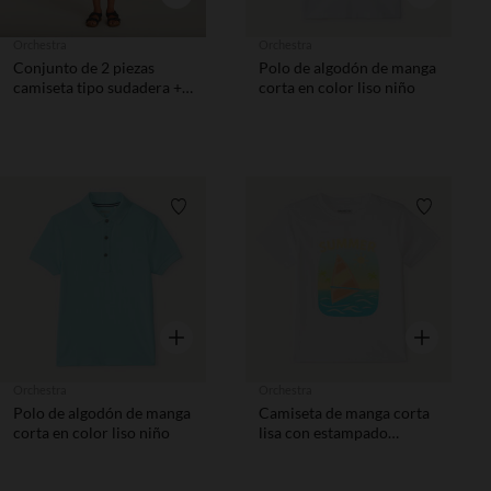
Orchestra
Orchestra
Conjunto de 2 piezas
Polo de algodón de manga
camiseta tipo sudadera +
corta en color liso niño
pantalón corto con
estampado de surf niño
Lista de requisitos
Lista de 
Vista rápida
Vista rápida
Orchestra
Orchestra
Polo de algodón de manga
Camiseta de manga corta
corta en color liso niño
lisa con estampado
veraniego niño.