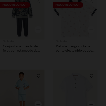
Lista de requisitos
Lista de 
PRECIO REDONDO**
PRECIO REDONDO**
Vista rápida
Vista rápida
Orchestra
Orchestra
Conjunto de chándal de
Polo de manga corta de
felpa con estampado de
punto efecto nido de abeja
esquí niño
estampado niño
Lista de requisitos
Lista de 
Vista rápida
Vista rápida