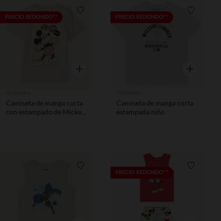
Lista de requisitos
Lista de 
PRECIO REDONDO**
PRECIO REDONDO**
Vista rápida
Vista rápida
Orchestra
Orchestra
Camiseta de manga corta
Camiseta de manga corta
con estampado de Mickey
estampada niño
Disney niño
Lista de requisitos
Lista de 
PRECIO REDONDO**