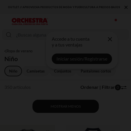
×
BAJOS
DESCUBRE LA NUEVA COLECCIÓN QUE TE ENCANTARÁ ☀️
Accede a tu cuenta
y a tus ventajas
Ropa de verano
Niño
Iniciar sesión/Registrarse
Niño
Camisetas
Conjuntos
Pantalones cortos
350 artículos
Ordenar | Filtrar
0
MOSTRAR MENOS