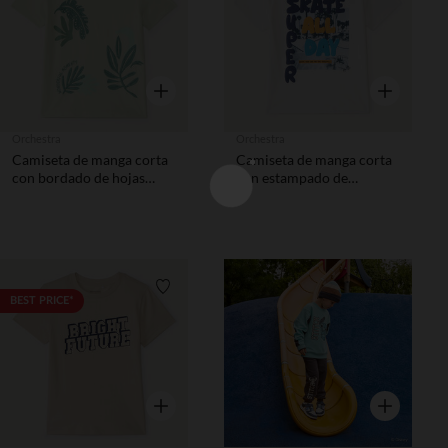
Vista rápida
Vista rápida
Orchestra
Orchestra
Camiseta de manga corta
Camiseta de manga corta
con bordado de hojas
con estampado de
tropicales niño.
skateboard niño
Lista de requisitos
Lista de 
BEST PRICE*
Vista rápida
Vista rápida