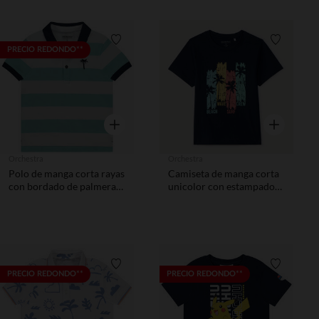
Lista de requisitos
Lista de 
PRECIO REDONDO**
Vista rápida
Vista rápida
Orchestra
Orchestra
Polo de manga corta rayas
Camiseta de manga corta
con bordado de palmera
unicolor con estampado
niño
divertido niño
Lista de requisitos
Lista de 
PRECIO REDONDO**
PRECIO REDONDO**