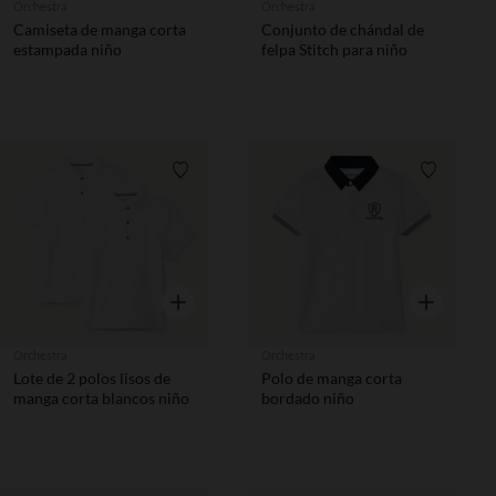
Orchestra
Orchestra
Camiseta de manga corta
Conjunto de chándal de
estampada niño
felpa Stitch para niño
Lista de requisitos
Lista de 
Vista rápida
Vista rápida
Orchestra
Orchestra
Lote de 2 polos lisos de
Polo de manga corta
manga corta blancos niño
bordado niño