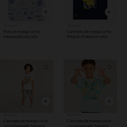
Vista rápida
Vista rápida
Orchestra
Orchestra
Polo de manga corta
Camiseta de manga corta
estampado isla niño
Pikachu Pokémon niño
Lista de requisitos
Lista de 
Vista rápida
Vista rápida
Orchestra
Orchestra
Camiseta de manga corta
Camiseta de manga corta
con estampado fantasía y
con estampado fantasía y