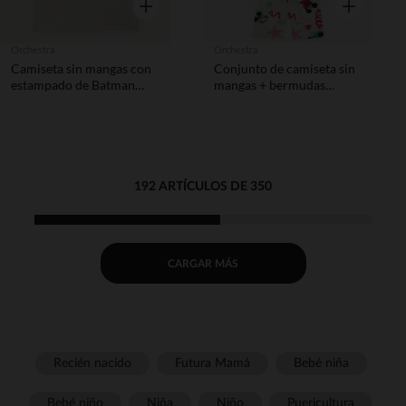
Vista rápida
Vista rápida
Orchestra
Orchestra
Camiseta sin mangas con
Conjunto de camiseta sin
estampado de Batman
mangas + bermudas
Warner niño
Mickey Disney para niño
192 ARTÍCULOS DE 350
CARGAR MÁS
Recién nacido
Futura Mamá
Bebé niña
Bebé niño
Niña
Niño
Puericultura