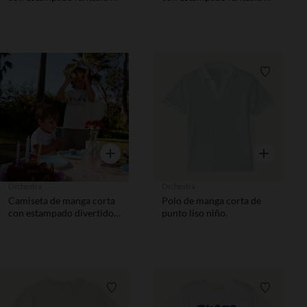
parche de bucles niño.
parche de bucles niño.
Lista de requisitos
Lista de 
Vista rápida
Vista rápida
Orchestra
Orchestra
Camiseta de manga corta
Polo de manga corta de
con estampado divertido
punto liso niño.
niño
Lista de requisitos
Lista de 