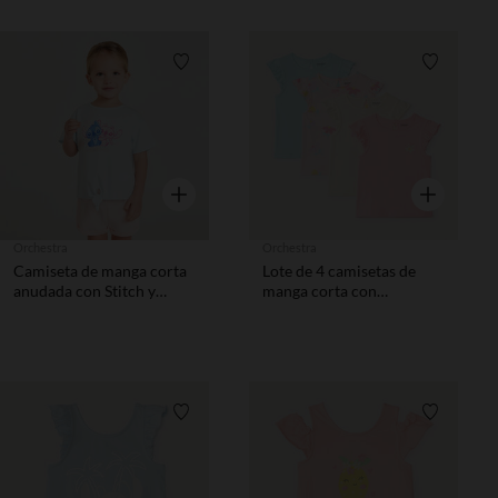
Lista de requisitos
Lista de 
Vista rápida
Vista rápida
Orchestra
Orchestra
Camiseta de manga corta
Lote de 4 camisetas de
anudada con Stitch y
manga corta con
Angel de Disney niña.
estampados divertidos
para bebé niña.
Lista de requisitos
Lista de 