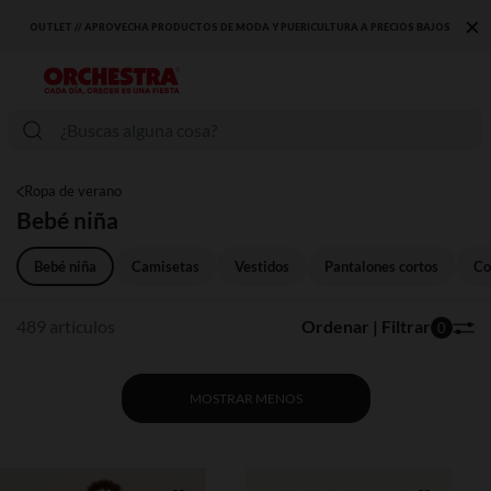
×
S BAJOS
DESCUBRE LA NUEVA COLECCIÓN QUE TE ENCANTARÁ ☀️
Ropa de verano
Bebé niña
Bebé niña
Camisetas
Vestidos
Pantalones cortos
Co
489 artículos
Ordenar | Filtrar
0
MOSTRAR MENOS