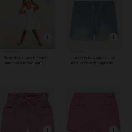
Lista de requisitos
Lista de 
Vista rápida
Vista rápida
Orchestra
Orchestra
Robe de jacquard fleuri +
short efecto vaquero con
bandeau à nœud pour
bolsillo corazón para bebé
bébé fille
niña
Lista de requisitos
Lista de 
Vista rápida
Vista rápida