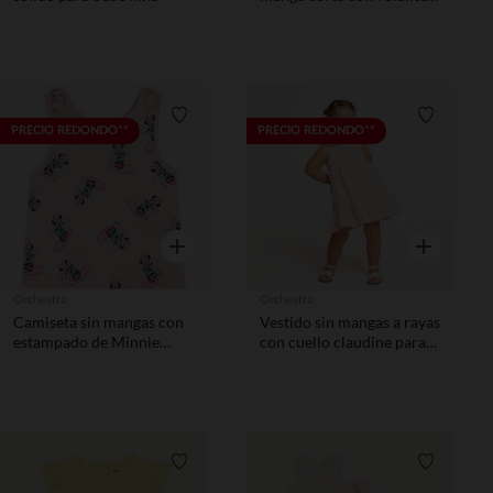
para bebé niña
Lista de requisitos
Lista de 
PRECIO REDONDO**
PRECIO REDONDO**
Vista rápida
Vista rápida
Orchestra
Orchestra
Camiseta sin mangas con
Vestido sin mangas a rayas
estampado de Minnie
con cuello claudine para
Disney para bebé niña
bebé niña
Lista de requisitos
Lista de 