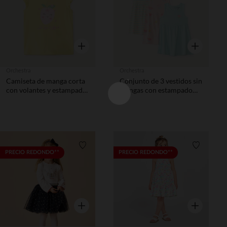
Vista rápida
Vista rápida
Orchestra
Orchestra
Camiseta de manga corta
Conjunto de 3 vestidos sin
con volantes y estampado
mangas con estampado
de fresa con flores en
floral niña bebé.
relieve niña bebé.
Lista de requisitos
Lista de 
PRECIO REDONDO**
PRECIO REDONDO**
Vista rápida
Vista rápida