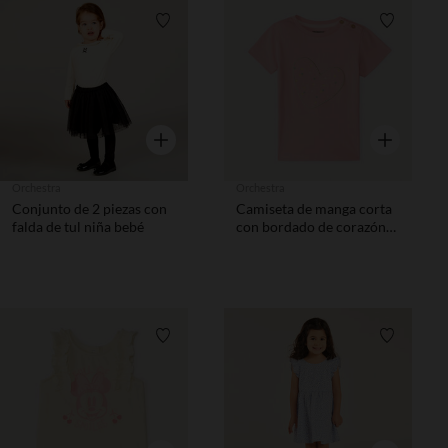
Lista de requisitos
Lista de 
Vista rápida
Vista rápida
Orchestra
Orchestra
Conjunto de 2 piezas con
Camiseta de manga corta
falda de tul niña bebé
con bordado de corazón
niña.
Lista de requisitos
Lista de 