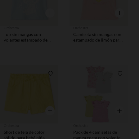
Vista rápida
Vista rápida
Orchestra
Orchestra
Top sin mangas con
Camiseta sin mangas con
volantes estampado de
estampado de limón para
Angel Disney niña
bebé niña.
Lista de requisitos
Lista de 
Vista rápida
Vista rápida
Orchestra
Orchestra
Short de tela de color
Pack de 4 camisetas de
sólido para bebé niña
manga corta con volantes