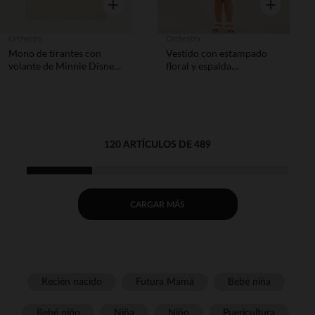
Vista rápida
Vista rápida
Orchestra
Orchestra
Mono de tirantes con
Vestido con estampado
volante de Minnie Disney
floral y espalda
para bebé niña
pronunciada niña.
120 ARTÍCULOS DE 489
CARGAR MÁS
Recién nacido
Futura Mamá
Bebé niña
Bebé niño
Niña
Niño
Puericultura