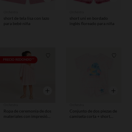
Orchestra
Orchestra
short de tela lisa con lazo
short uni en bordado
para bebé niña
inglés floreado para niña
Lista de requisitos
Lista de 
PRECIO REDONDO**
Vista rápida
Vista rápida
Orchestra
Orchestra
Ropa de ceremonia de dos
Conjunto de dos piezas de
materiales con impresión
camiseta corta + short
de flores niña bebé
Stitch de Disney niña bebé