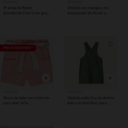
Orchestra
Orchestra
Prenda de fiesta
Vestido sin mangas con
bimaterial 2 en 1 con gran
estampado de flores y
manga y efecto para bebé
leopardos para niña bebé
niña
Lista de requisitos
Lista de 
PRECIO REDONDO**
Vista rápida
Vista rápida
Orchestra
Orchestra
Short de tela con cinturón
Vestido peto liso de denim
para atar niña.
kaki con bolsillos para
bebé niña