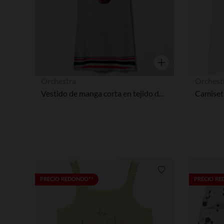
Vista rápida
Orchestra
Orchest
Vestido de manga corta en tejido de punto con manzana en lentejuelas
Lista de requisitos
PRECIO REDONDO**
PRECIO R