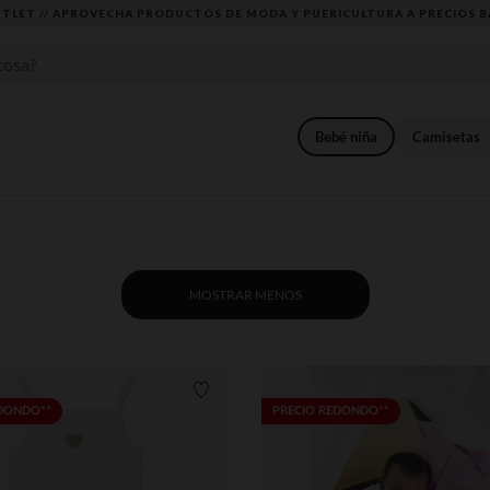
DESCUBRE LA NUEVA COLECCIÓN QUE TE ENCANTARÁ ☀️
Bebé niña
Camisetas
MOSTRAR MENOS
Lista de requisitos
EDONDO**
PRECIO REDONDO**