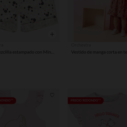
Vista rápida
ra
Orchestra
short mezclilla estampado con Minnie Disney para bebés y niñas
Lista de requisitos
EDONDO**
PRECIO REDONDO**