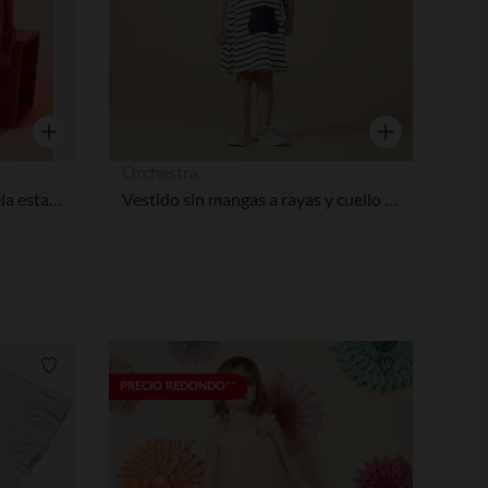
Vista rápida
Vista rápida
Orchestra
Vestido de manga corta en tela estampada de flores niña bebé
Vestido sin mangas a rayas y cuello marinero para bebé niña
Lista de requisitos
Lista de requi
PRECIO REDONDO**