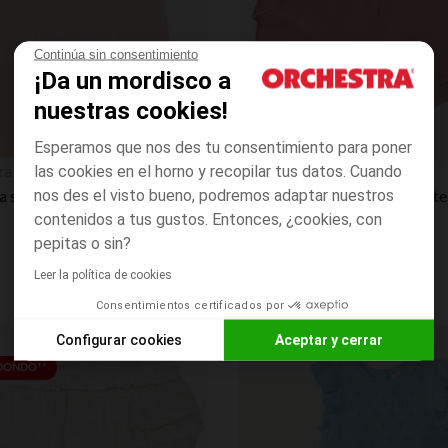
Continúa sin consentimiento
¡Da un mordisco a
nuestras cookies!
Esperamos que nos des tu consentimiento para poner
Vista rápida
ra
Orchestra
las cookies en el horno y recopilar tus datos. Cuando
nos des el visto bueno, podremos adaptar nuestros
Camiseta sin mangas con estampado fantasía brillante para bebé niña
contenidos a tus gustos. Entonces, ¿cookies, con
pepitas o sin?
Leer la política de cookies
Consentimientos certificados por
Configurar cookies
Aceptar y cerrar
Lista de requisitos
EDONDO**
Axeptio consent
Plataforma de Gestión de Consentimiento: Personaliza tus O
Nuestra plataforma te permite personalizar y gestionar tus aj