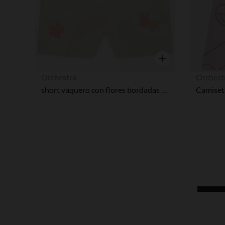
Vista rápida
Orchestra
Orchest
short vaquero con flores bordadas para bebé niña