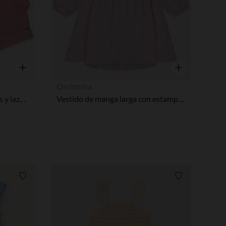
Vista rápida
Vista rápida
Orchestra
short liso de rizo con volantes y lazo para bebé niña
Vestido de manga larga con estampado de margaritas niña bebé
Lista de requisitos
Lista de requi
pciones
ustes de privacidad, garantizando el cumplimiento de las regula