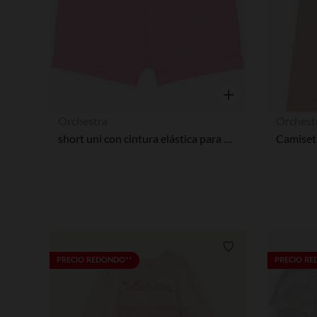
Vista rápida
Orchestra
Orchest
short uni con cintura elástica para niña bebé
Lista de requisitos
PRECIO REDONDO**
PRECIO R