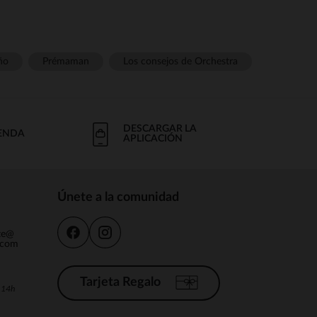
ño
Prémaman
Los consejos de Orchestra
DESCARGAR LA
IENDA
APLICACIÓN
Únete a la comunidad
nte@
.com
Tarjeta Regalo
a 14h