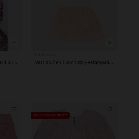
Vista rápida
Vista rápida
Orchestra
Vestido ceremonia efecto 2 en 1 bi-material para bebé niña
Vestido 2 en 1 con tutú y estampado de corazón niña bebé.
Lista de requisitos
Lista de requi
PRECIO REDONDO**