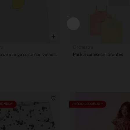
Vista rápida
ra
Orchestra
Camiseta de manga corta con volantes para bebé niña
Pack 5 camisetas tirantes
Lista de requisitos
EDONDO**
PRECIO REDONDO**