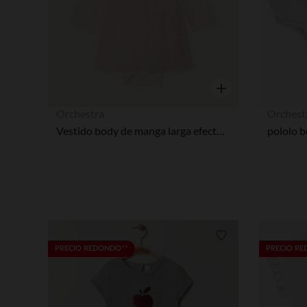
Vista rápida
Orchestra
Orchest
Vestido body de manga larga efecto 2 en 1 niña bebé
Lista de requisitos
PRECIO REDONDO**
PRECIO R