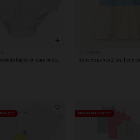
Vista rápida
ra
Orchestra
pololo bordado inglés en para bebés niña
Lista de requisitos
EDONDO**
PRECIO REDONDO**