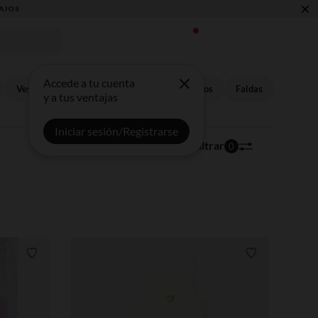
×
Accede a tu cuenta
Vestidos
Pantalones cortos
Conjuntos
Faldas
y a tus ventajas
Iniciar sesión/Registrarse
488 artículos
Ordenar | Filtrar
0
Lista de requisitos
Lista de requi