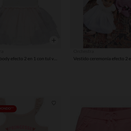
Vista rápida
ra
Orchestra
Vestido body efecto 2 en 1 con tul volante para niña bebé
Lista de requisitos
EDONDO**