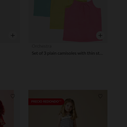
Vista rápida
Vista rápida
Orchestra
Set of 3 plain camisoles with thin straps made from organic cotton
Lista de requisitos
Lista de requi
PRECIO REDONDO**