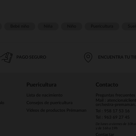
Bebé niño
Niña
Niño
Puericultura
Sue
PAGO SEGURO
ENCUENTRA TU T
Puericultura
Contacto
Lista de nacimiento
Preguntas frecuentes
Mail : atencionalclie
alo
Consejos de puericultura
orchestra-premaman
Vídeos de productos Prémaman
Tel : 958 17 53 16
Tel : 963 69 27 45
De lunes a viernes de 10h 
y de 16h a 19h
Contactar