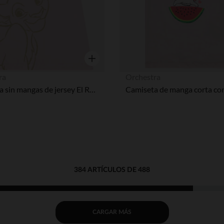
Vista rápida
ra
Orchestra
Camiseta sin mangas de jersey El Rey León Disney para bebé niña
384 ARTÍCULOS DE 488
CARGAR MÁS