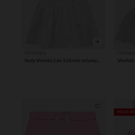
Vista rápida
Orchestra
Orchest
body Vestido 2 en 1 bicolor estampado pájaros para bebé niña
Lista de requisitos
PRECIO R