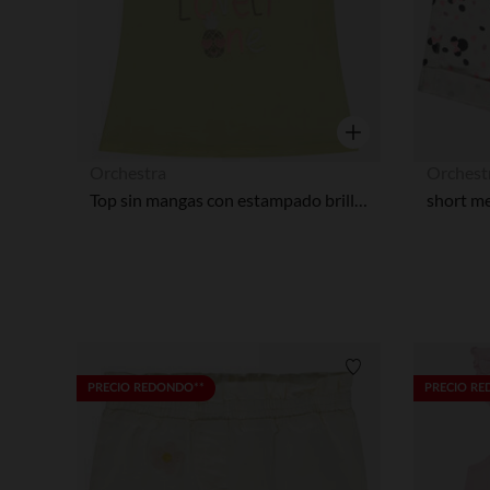
Vista rápida
Orchestra
Orchest
Top sin mangas con estampado brillante y fantasía 3D para bebé niña
Lista de requisitos
PRECIO REDONDO**
PRECIO R