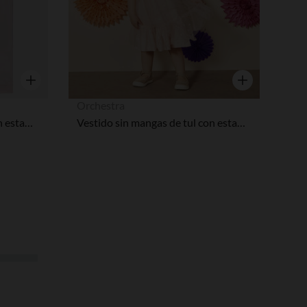
Vista rápida
Vista rápida
Orchestra
Camiseta de manga corta con estampado de Marie Disney y lentejuelas para bebé niña
Vestido sin mangas de tul con estampado de mariposas para bebé niña