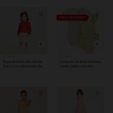
Lista de requisitos
Lista de 
PRECIO REDONDO**
Vista rápida
Vista rápida
Orchestra
Orchestra
Ropa de bebé niña efecto
Conjunto de body fantasía
2 en 1 con estampado de
+ peto pelele unicolor
tulipanes
para niña bebé
Lista de requisitos
Lista de 