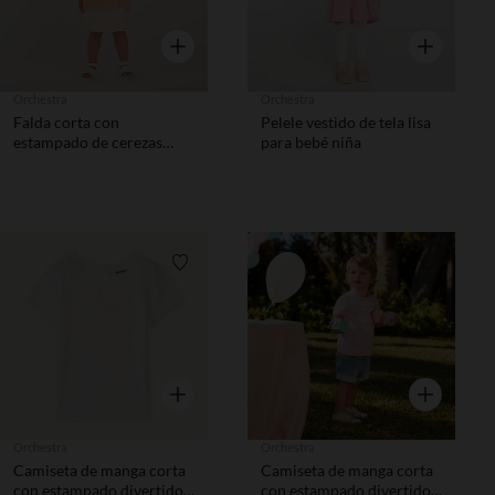
Vista rápida
Vista rápida
Orchestra
Orchestra
Falda corta con
Pelele vestido de tela lisa
estampado de cerezas
para bebé niña
niña bebé
Lista de requisitos
Lista de 
Vista rápida
Vista rápida
Orchestra
Orchestra
Camiseta de manga corta
Camiseta de manga corta
con estampado divertido
con estampado divertido