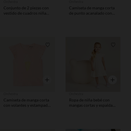
Orchestra
Orchestra
Conjunto de 2 piezas con
Camiseta de manga corta
vestido de cuadros niña
de punto acanalado con
bebé
estampado fantásico niña
bebé.
Lista de requisitos
Lista de 
Vista rápida
Vista rápida
Orchestra
Orchestra
Camiseta de manga corta
Ropa de niña bebé con
con volantes y estampado
mangas cortas y espalda
de helado con flores en
con corte en forma de
relieve niña bebé.
corazón.