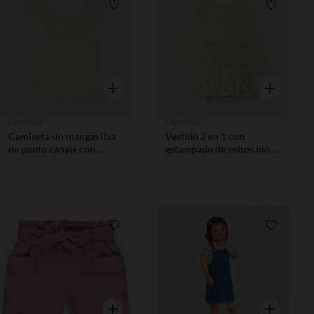
Lista de requisitos
Lista de 
Vista rápida
Vista rápida
Orchestra
Orchestra
Camiseta sin mangas lisa
Vestido 2 en 1 con
de punto canalé con
estampado de ositos niña
cuello volante de bordado
bebé
inglés para bebé niña
Lista de requisitos
Lista de 
Vista rápida
Vista rápida