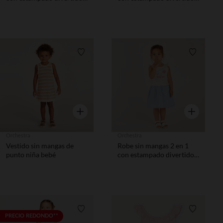
niña.
niña.
Lista de requisitos
Lista de 
Vista rápida
Vista rápida
Orchestra
Orchestra
Vestido sin mangas de
Robe sin mangas 2 en 1
punto niña bebé
con estampado divertido y
falda a rayas niña bebé.
Lista de requisitos
Lista de 
PRECIO REDONDO**