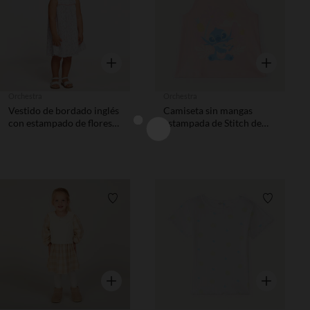
Vista rápida
Vista rápida
Orchestra
Orchestra
Vestido de bordado inglés
Camiseta sin mangas
con estampado de flores
estampada de Stitch de
para bebé niña
Disney niña bebé
Lista de requisitos
Lista de 
Vista rápida
Vista rápida