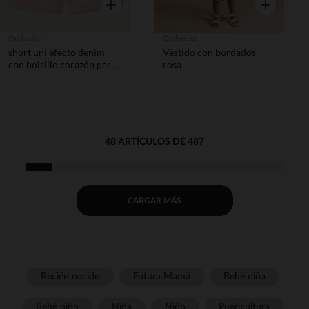
Vista rápida
Vista rápida
Orchestra
Orchestra
short uni efecto denim
Vestido con bordados
con bolsillo corazón para
rosa
bebé niña
48 ARTÍCULOS DE 487
CARGAR MÁS
Recién nacido
Futura Mamá
Bebé niña
Bebé niño
Niña
Niño
Puericultura