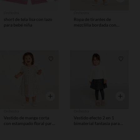
Orchestra
Orchestra
short de tela lisa con lazo
Ropa de tirantes de
para bebé niña
mezclilla bordada con
tulipanes niña bebé
Lista de requisitos
Lista de 
Vista rápida
Vista rápida
Orchestra
Orchestra
Vestido de manga corta
Vestido efecto 2 en 1
con estampado floral para
bimaterial fantasía para
bebé niña
bebé niña