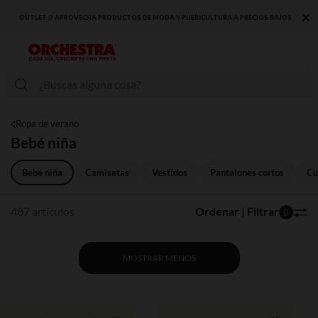
×
URA A PRECIOS BAJOS
DESCUBRE LA NUEVA COLECCIÓN QUE TE ENCANTARÁ ☀️
Ropa de verano
Bebé niña
Bebé niña
Camisetas
Vestidos
Pantalones cortos
Co
487 artículos
Ordenar | Filtrar
0
MOSTRAR MENOS