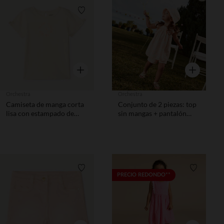
Lista de requisitos
Lista de 
Vista rápida
Vista rápida
Orchestra
Orchestra
Camiseta de manga corta
Conjunto de 2 piezas: top
lisa con estampado de
sin mangas + pantalón
conejo niña.
corto de bordado inglés
niña.
Lista de requisitos
Lista de 
PRECIO REDONDO**