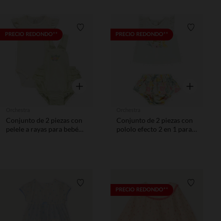
Lista de requisitos
Lista de 
PRECIO REDONDO**
PRECIO REDONDO**
Vista rápida
Vista rápida
Orchestra
Orchestra
Conjunto de 2 piezas con
Conjunto de 2 piezas con
pelele a rayas para bebé
pololo efecto 2 en 1 para
niña
bebé niña
Lista de requisitos
Lista de 
PRECIO REDONDO**