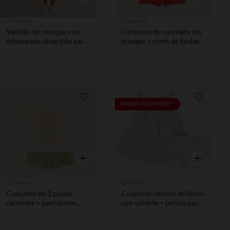
Orchestra
Orchestra
Vestido sin mangas con
Conjunto de camiseta sin
estampado divertido para
mangas + short de fantasía
bebé niña
de Minnie Disney para
bebé niña
Lista de requisitos
Lista de 
PRECIO REDONDO**
Vista rápida
Vista rápida
Orchestra
Orchestra
Conjunto de 2 piezas
Conjunto vestido de flores
camiseta + pantalones
con volante + pololo para
cortos con estampado de
niña bebé
palmeras niña bebé