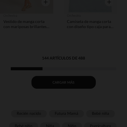
Vista rápida
Vista rápida
Orchestra
Orchestra
Vestido de manga corta
Camiseta de manga corta
con mariposas brillantes
con diseño tipo caja para
niña bebé
niña bebé
144 ARTÍCULOS DE 488
CARGAR MÁS
Recién nacido
Futura Mamá
Bebé niña
Bebé niño
Niña
Niño
Puericultura