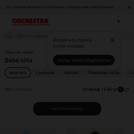
×
DESCUBRE LA NUEVA COLECCIÓN QUE TE ENCANTARÁ ☀️
Accede a tu cuenta
y a tus ventajas
Ropa de verano
Bebé niña
Iniciar sesión/Registrarse
Bebé niña
Camisetas
Vestidos
Pantalones cortos
Co
488 artículos
Ordenar | Filtrar
0
MOSTRAR MENOS