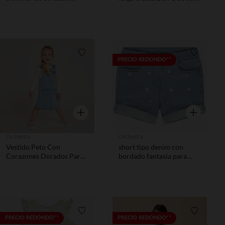
inglés niña.
materiales para bebé niña
Lista de requisitos
Lista de 
PRECIO REDONDO**
Vista rápida
Vista rápida
Orchestra
Orchestra
Vestido Peto Con
short tipo denim con
Corazones Dorados Para
bordado fantasía para
Bebé Niña
bebé niña
Lista de requisitos
Lista de 
PRECIO REDONDO**
PRECIO REDONDO**