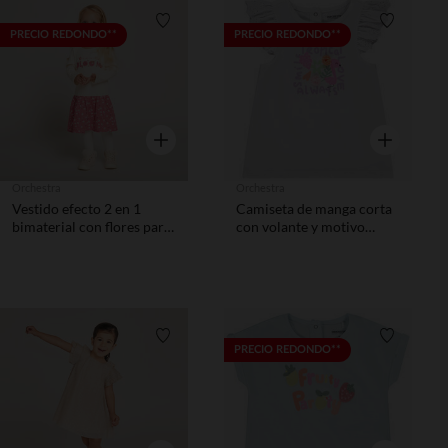
Lista de requisitos
Lista de 
PRECIO REDONDO**
PRECIO REDONDO**
Vista rápida
Vista rápida
Orchestra
Orchestra
Vestido efecto 2 en 1
Camiseta de manga corta
bimaterial con flores para
con volante y motivo
bebé niña
brillante para bebé niña
Lista de requisitos
Lista de 
PRECIO REDONDO**