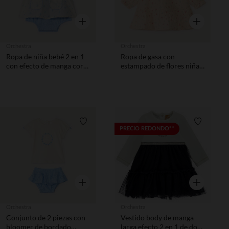
Vista rápida
Vista rápida
Orchestra
Orchestra
Ropa de niña bebé 2 en 1
Ropa de gasa con
con efecto de manga corta
estampado de flores niña
y estampado de
bebé
arándanos.
Lista de requisitos
Lista de 
PRECIO REDONDO**
Vista rápida
Vista rápida
Orchestra
Orchestra
Conjunto de 2 piezas con
Vestido body de manga
bloomer de bordado
larga efecto 2 en 1 de dos