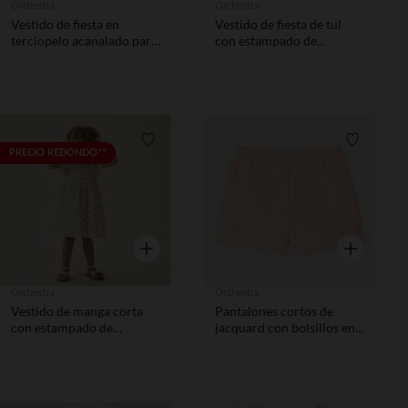
Orchestra
Orchestra
Vestido de fiesta en
Vestido de fiesta de tul
terciopelo acanalado para
con estampado de
niña con mangas grandes
corazones para bebé niña
Lista de requisitos
Lista de 
PRECIO REDONDO**
Vista rápida
Vista rápida
Orchestra
Orchestra
Vestido de manga corta
Pantalones cortos de
con estampado de
jacquard con bolsillos en
melocotones para bebé
forma de corazón niña.
niña