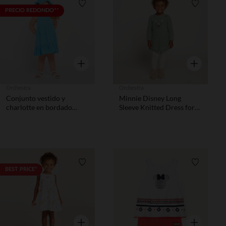
Lista de requisitos
Lista de 
PRECIO REDONDO**
Vista rápida
Vista rápida
Orchestra
Orchestra
Conjunto vestido y
Minnie Disney Long
charlotte en bordado
Sleeve Knitted Dress for
inglés liso para bebé niña
Baby Girl
Lista de requisitos
Lista de 
BEST PRICE*
Vista rápida
Vista rápida