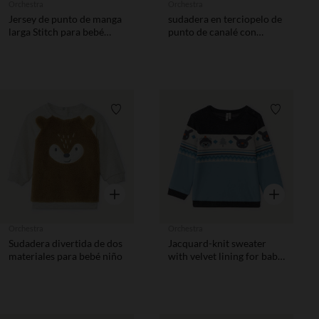
Orchestra
Orchestra
Jersey de punto de manga
sudadera en terciopelo de
larga Stitch para bebé
punto de canalé con
niño
capucha para bebé niño
Lista de requisitos
Lista de 
Vista rápida
Vista rápida
Orchestra
Orchestra
Sudadera divertida de dos
Jacquard-knit sweater
materiales para bebé niño
with velvet lining for baby
boy