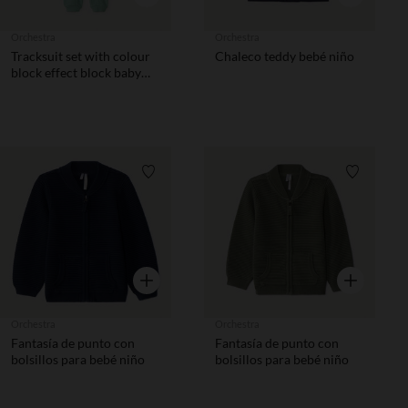
Orchestra
Orchestra
Tracksuit set with colour
Chaleco teddy bebé niño
block effect block baby
boys
Lista de requisitos
Lista de 
Vista rápida
Vista rápida
Orchestra
Orchestra
Fantasía de punto con
Fantasía de punto con
bolsillos para bebé niño
bolsillos para bebé niño