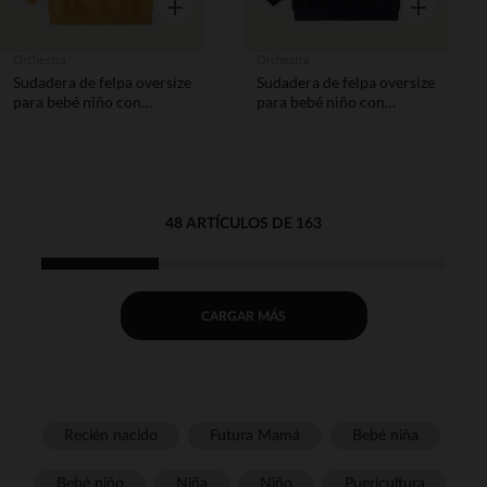
Vista rápida
Vista rápida
Orchestra
Orchestra
Sudadera de felpa oversize
Sudadera de felpa oversize
para bebé niño con
para bebé niño con
estampado divertido
estampado divertido
48 ARTÍCULOS DE 163
CARGAR MÁS
Recién nacido
Futura Mamá
Bebé niña
Bebé niño
Niña
Niño
Puericultura