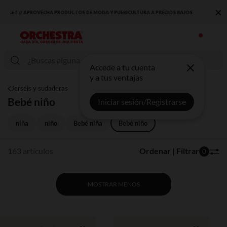
×
DESCUBRE LA NUEVA COLECCIÓN QUE TE ENCANTARÁ ☀️
Accede a tu cuenta
y a tus ventajas
Jerséis y sudaderas
Bebé niño
Iniciar sesión/Registrarse
niña
niño
Bebé niña
Bebé niño
163 artículos
Ordenar | Filtrar
0
MOSTRAR MENOS