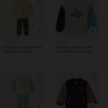
Lista de requisitos
Lista de 
Vista rápida
Vista rápida
Orchestra
Orchestra
Conjunto de chándal print
Sudadera oversize color
Chase de la Patrulla
block Stitch para bebé
Canina para bebé niño
niño
Lista de requisitos
Lista de 
Vista rápida
Vista rápida