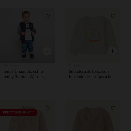
Lista de requisitos
Lista de 
Vista rápida
Vista rápida
Orchestra
Orchestra
teddy Chaqueta estilo
Sudadera de felpa con
teddy Batman Warner
bordado de surf para bebé
bebé niño
niño
Lista de requisitos
Lista de 
PRECIO REDONDO**