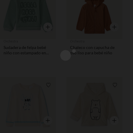
Vista rápida
Vista rápida
Orchestra
Orchestra
Sudadera de felpa bebé
Chaleco con capucha de
niño con estampado en
oso liso para bebé niño
relieve de koala
Lista de requisitos
Lista de 
Vista rápida
Vista rápida