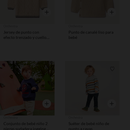
Vista rápida
Vista rápida
Orchestra
Orchestra
Jersey de punto con
Punto de canalé liso para
efecto trenzado y cuello
bebé
alto para bebé niño
Lista de requisitos
Lista de 
Vista rápida
Vista rápida
Orchestra
Orchestra
Conjunto de bebé niño 2
Suéter de bebé niño de
piezas sudadera jogging
punto a rayas