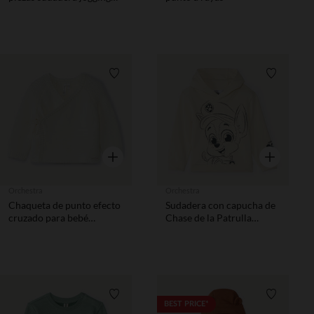
Spider Man Disney
Lista de requisitos
Lista de 
Vista rápida
Vista rápida
Orchestra
Orchestra
Chaqueta de punto efecto
Sudadera con capucha de
cruzado para bebé
Chase de la Patrulla
prematuro
Canina niño.
Lista de requisitos
Lista de 
BEST PRICE*