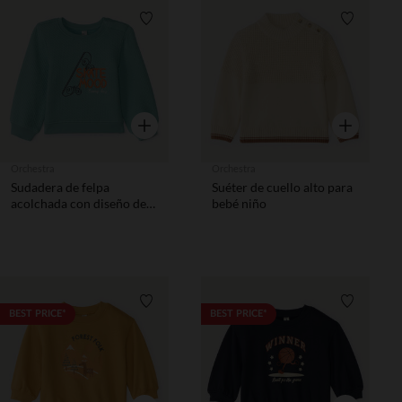
Lista de requisitos
Lista de 
Vista rápida
Vista rápida
Orchestra
Orchestra
Sudadera de felpa
Suéter de cuello alto para
acolchada con diseño de
bebé niño
skate para bebé niño
Lista de requisitos
Lista de 
BEST PRICE*
BEST PRICE*