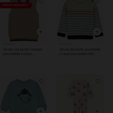
Lista de requisitos
Lista de 
PRECIO REDONDO**
Vista rápida
Vista rápida
Orchestra
Orchestra
Jersey con punto mangas
Jersey de punto acanalado
para bebés y niños
y rayas para bebé niño
pequeños
Lista de requisitos
Lista de 
Vista rápida
Vista rápida