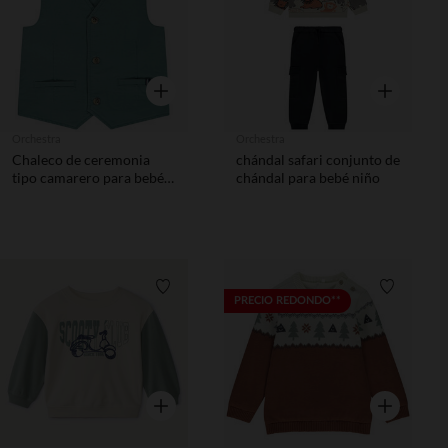
Vista rápida
Vista rápida
Orchestra
Orchestra
Chaleco de ceremonia
chándal safari conjunto de
tipo camarero para bebé
chándal para bebé niño
niño
Lista de requisitos
Lista de 
PRECIO REDONDO**
Vista rápida
Vista rápida