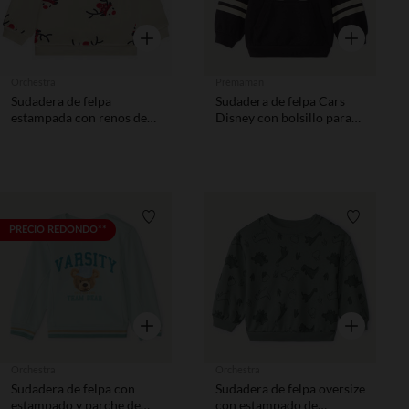
Vista rápida
Vista rápida
Orchestra
Prémaman
Sudadera de felpa
Sudadera de felpa Cars
estampada con renos de
Disney con bolsillo para
Navidad para bebé niño
bebé niño
Lista de requisitos
Lista de 
PRECIO REDONDO**
Vista rápida
Vista rápida
Orchestra
Orchestra
Sudadera de felpa con
Sudadera de felpa oversize
estampado y parche de
con estampado de