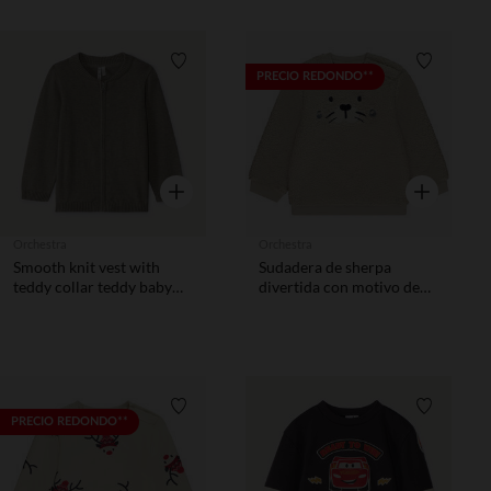
Lista de requisitos
Lista de 
PRECIO REDONDO**
Vista rápida
Vista rápida
Orchestra
Orchestra
Smooth knit vest with
Sudadera de sherpa
teddy collar teddy baby
divertida con motivo de
boy
focas para bebé niño
Lista de requisitos
Lista de 
PRECIO REDONDO**