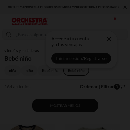
×
S BAJOS
DESCUBRE LA NUEVA COLECCIÓN QUE TE ENCANTARÁ ☀️
Accede a tu cuenta
y a tus ventajas
Jerséis y sudaderas
Bebé niño
Iniciar sesión/Registrarse
niña
niño
Bebé niña
Bebé niño
164 artículos
Ordenar | Filtrar
0
MOSTRAR MENOS