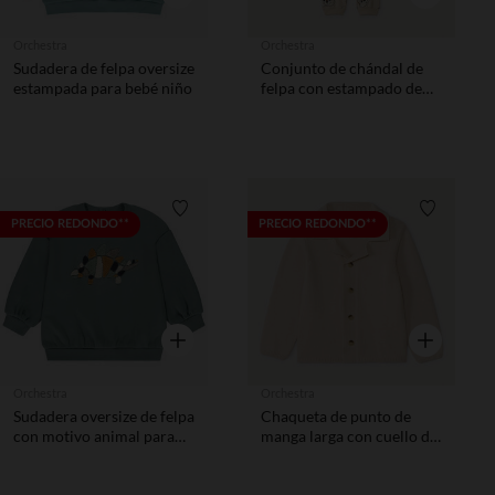
Orchestra
Orchestra
Sudadera de felpa oversize
Conjunto de chándal de
estampada para bebé niño
felpa con estampado de
Tic y Tac de Disney para
bebé niño.
Lista de requisitos
Lista de 
PRECIO REDONDO**
PRECIO REDONDO**
Vista rápida
Vista rápida
Orchestra
Orchestra
Sudadera oversize de felpa
Chaqueta de punto de
con motivo animal para
manga larga con cuello de
bebé niño
solapa para bebé niño