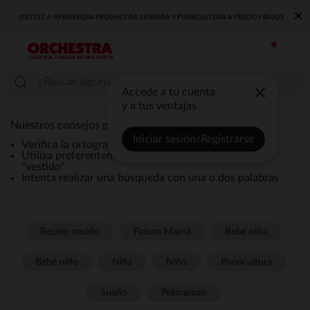
×
OUTLET // APROVECHA PRODUCTOS DE MODA Y PUERICULTURA A PRECIOS BAJOS
Accede a tu cuenta
y a tus ventajas
Nuestros consejos para una búsqueda eficaz:
Iniciar sesión/Registrarse
Verifica la ortografía de la búsqueda
Utiliza preferentemente términos genéricos como
"vestido"
Intenta realizar una búsqueda con una o dos palabras
Recién nacido
Futura Mamá
Bebé niña
Bebé niño
Niña
Niño
Puericultura
Sueño
Prémaman