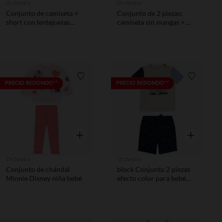
Orchestra
Orchestra
Conjunto de camiseta +
Conjunto de 2 piezas:
short con lentejuelas
camiseta sin mangas +
mágicas de Avengers para
shorts de Minnie Disney
niño
niña.
Lista de requisitos
Lista de 
PRECIO REDONDO**
PRECIO REDONDO**
Vista rápida
Vista rápida
Orchestra
Orchestra
Conjunto de chándal
block Conjunto 2 piezas
Minnie Disney niña bebé
efecto color para bebé
niño