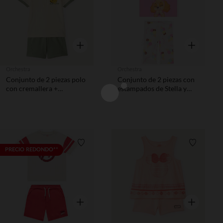
Vista rápida
Vista rápida
Orchestra
Orchestra
Conjunto de 2 piezas polo
Conjunto de 2 piezas con
con cremallera +
estampados de Stella y
bermudas El Rey León
Liberty de Patrulla Canina
Disney niño
niña
Lista de requisitos
Lista de 
PRECIO REDONDO**
Vista rápida
Vista rápida