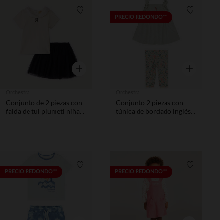
Lista de requisitos
Lista de 
PRECIO REDONDO**
Vista rápida
Vista rápida
Orchestra
Orchestra
Conjunto de 2 piezas con
Conjunto 2 piezas con
falda de tul plumeti niña
túnica de bordado inglés
bebé
para bebé niña
Lista de requisitos
Lista de 
PRECIO REDONDO**
PRECIO REDONDO**