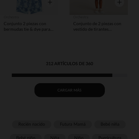
Vista rápida
Vista rápida
Orchestra
Orchestra
Conjunto 2 piezas con
Conjunto de 2 piezas con
bermudas tie & dye para
vestido de tirantes
bebé niño
floreado niña bebé.
312 ARTÍCULOS DE 360
CARGAR MÁS
Recién nacido
Futura Mamá
Bebé niña
Bebé niño
Niña
Niño
Puericultura