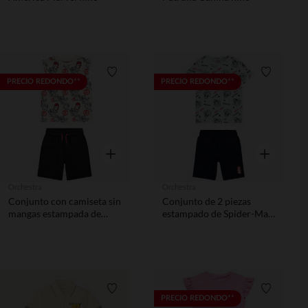
Lista de requisitos
Lista de 
PRECIO REDONDO**
PRECIO REDONDO**
Vista rápida
Vista rápida
Orchestra
Orchestra
Conjunto con camiseta sin
Conjunto de 2 piezas
mangas estampada de
estampado de Spider-Man
Avengers Marvel para
Marvel niño
niño.
Lista de requisitos
Lista de 
PRECIO REDONDO**