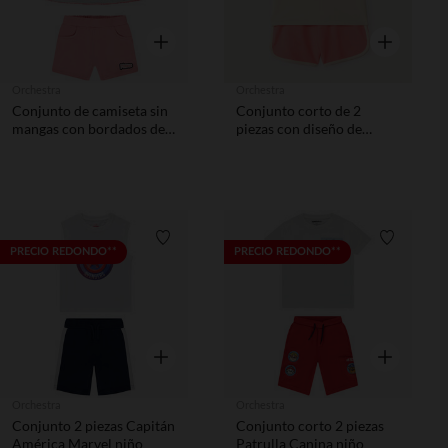
Vista rápida
Vista rápida
Orchestra
Orchestra
Conjunto de camiseta sin
Conjunto corto de 2
mangas con bordados de
piezas con diseño de
Minnie Disney y short
Minnie Disney niña
niña
Lista de requisitos
Lista de 
PRECIO REDONDO**
PRECIO REDONDO**
Vista rápida
Vista rápida
Orchestra
Orchestra
Conjunto 2 piezas Capitán
Conjunto corto 2 piezas
América Marvel niño
Patrulla Canina niño