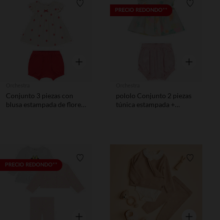
Lista de requisitos
Lista de 
PRECIO REDONDO**
Vista rápida
Vista rápida
Orchestra
Orchestra
Conjunto 3 piezas con
pololo Conjunto 2 piezas
blusa estampada de flores
túnica estampada +
para bebé niña
rayado para bebé niña
Lista de requisitos
Lista de 
PRECIO REDONDO**
Vista rápida
Vista rápida