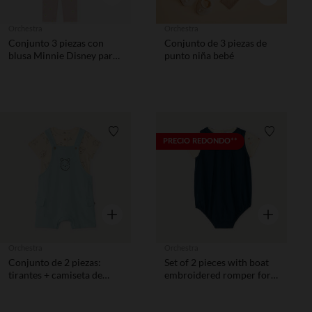
Orchestra
Orchestra
Conjunto 3 piezas con
Conjunto de 3 piezas de
blusa Minnie Disney para
punto niña bebé
bebé niña
Lista de requisitos
Lista de 
PRECIO REDONDO**
Vista rápida
Vista rápida
Orchestra
Orchestra
Conjunto de 2 piezas:
Set of 2 pieces with boat
tirantes + camiseta de
embroidered romper for
Winnie the Pooh Disney
baby boy.
para bebé niño.