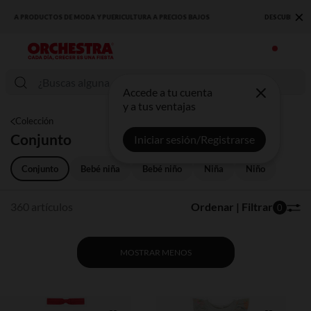
×
DESCUBRE LA NUEVA COLECCIÓN QUE TE ENCANTARÁ ☀️
Accede a tu cuenta
y a tus ventajas
Colección
Conjunto
Iniciar sesión/Registrarse
Conjunto
Bebé niña
Bebé niño
Niña
Niño
360 artículos
Ordenar | Filtrar
0
MOSTRAR MENOS