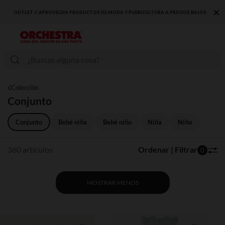
×
BAJOS
DESCUBRE LA NUEVA COLECCIÓN QUE TE ENCANTARÁ ☀️
Colección
Conjunto
Conjunto
Bebé niña
Bebé niño
Niña
Niño
360 artículos
Ordenar | Filtrar
0
MOSTRAR MENOS