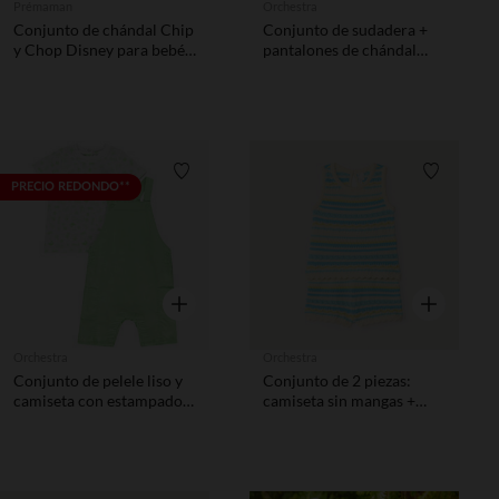
Prémaman
Orchestra
Conjunto de chándal Chip
Conjunto de sudadera +
y Chop Disney para bebé
pantalones de chándal
niño
fantasía para bebé niña
Lista de requisitos
Lista de 
PRECIO REDONDO**
Vista rápida
Vista rápida
Orchestra
Orchestra
Conjunto de pelele liso y
Conjunto de 2 piezas:
camiseta con estampado
camiseta sin mangas +
para bebé niño
pantalones cortos de
punto con diseño para
bebé niña.