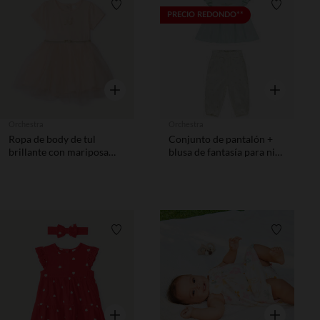
Lista de requisitos
Lista de 
PRECIO REDONDO**
Vista rápida
Vista rápida
Orchestra
Orchestra
Ropa de body de tul
Conjunto de pantalón +
brillante con mariposa
blusa de fantasía para niña
niña bebé
bebé
Lista de requisitos
Lista de 
Vista rápida
Vista rápida