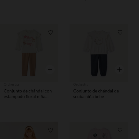
diadema de gasa de
Navidad para bebé niño
algodón niña.
Lista de requisitos
Lista de 
Vista rápida
Vista rápida
Orchestra
Orchestra
Conjunto de chándal con
Conjunto de chándal de
estampado floral niña
scuba niña bebé
bebé
Lista de requisitos
Lista de 