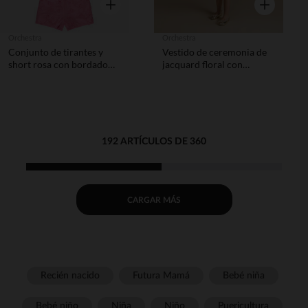
Vista rápida
Vista rápida
Orchestra
Orchestra
Conjunto de tirantes y
Vestido de ceremonia de
short rosa con bordado
jacquard floral con
inglés para bebé niña
diadema para bebé niña
192 ARTÍCULOS DE 360
CARGAR MÁS
Recién nacido
Futura Mamá
Bebé niña
Bebé niño
Niña
Niño
Puericultura