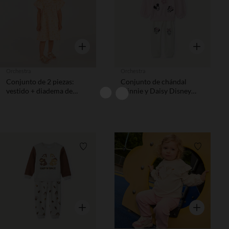
Vista rápida
Vista rápida
Orchestra
Orchestra
Conjunto de 2 piezas:
Conjunto de chándal
vestido + diadema de
Minnie y Daisy Disney
estampado divertido niña
niña bebé
bebé.
Lista de requisitos
Lista de 
Vista rápida
Vista rápida