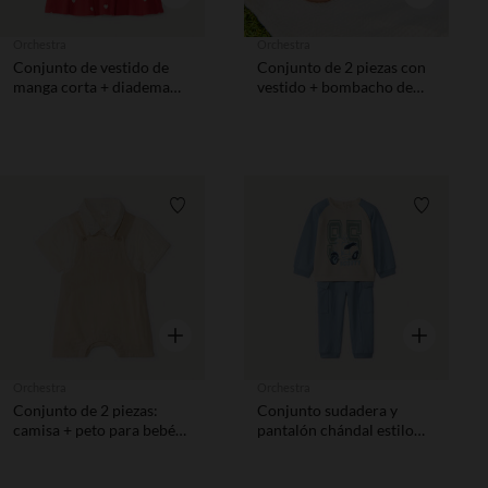
Orchestra
Orchestra
Conjunto de vestido de
Conjunto de 2 piezas con
manga corta + diadema
vestido + bombacho de
con estampado de
estampado de koala niña.
corazones para bebé niña
Lista de requisitos
Lista de 
Vista rápida
Vista rápida
Orchestra
Orchestra
Conjunto de 2 piezas:
Conjunto sudadera y
camisa + peto para bebé
pantalón chándal estilo
niño
cargo para bebé niño