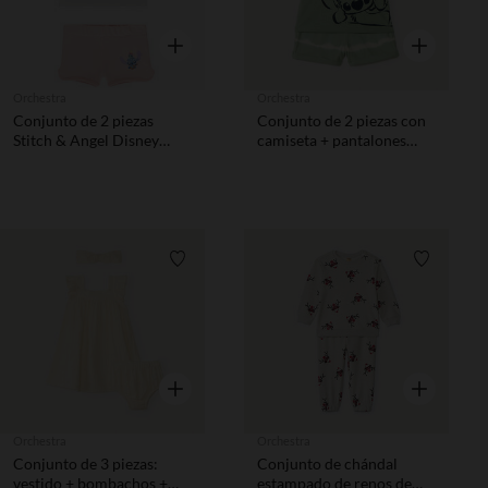
Vista rápida
Vista rápida
Orchestra
Orchestra
Conjunto de 2 piezas
Conjunto de 2 piezas con
Stitch & Angel Disney
camiseta + pantalones
para bebé niña
cortos estampados de
Stitch de Disney para bebé
niño
Lista de requisitos
Lista de 
Vista rápida
Vista rápida
Orchestra
Orchestra
Conjunto de 3 piezas:
Conjunto de chándal
vestido + bombachos +
estampado de renos de