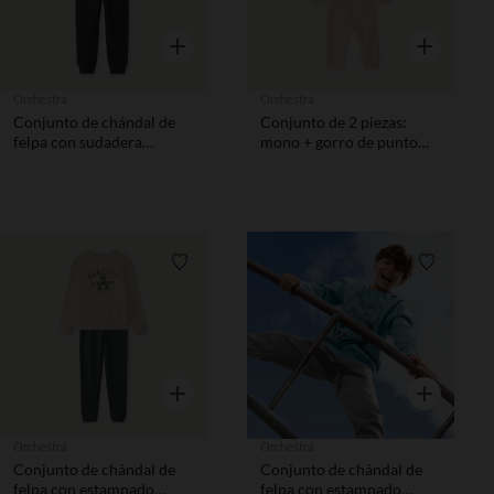
Vista rápida
Vista rápida
Orchestra
Orchestra
Conjunto de chándal de
Conjunto de 2 piezas:
felpa con sudadera
mono + gorro de punto
estampada niño
niña bebé.
Lista de requisitos
Lista de 
Vista rápida
Vista rápida
Orchestra
Orchestra
Conjunto de chándal de
Conjunto de chándal de
felpa con estampado
felpa con estampado