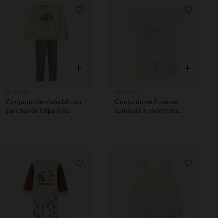
Lista de requisitos
Lista de 
Vista rápida
Vista rápida
Orchestra
Orchestra
Conjunto de chándal con
Conjunto de 2 piezas
parches de felpa niña
camiseta + short con
estampado de frutas niña
bebé
Lista de requisitos
Lista de 