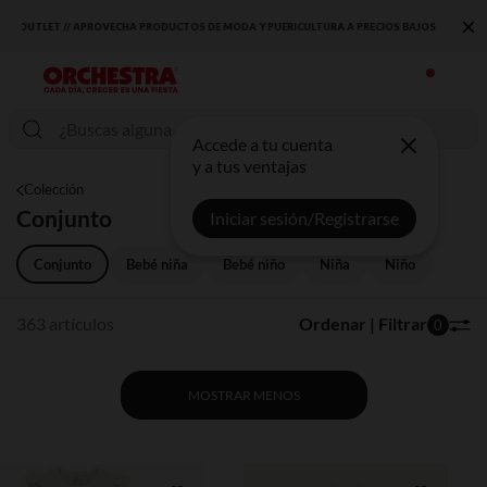
×
DESCUBRE LA NUEVA COLECCIÓN QUE TE ENCANTARÁ ☀️
Accede a tu cuenta
y a tus ventajas
Colección
Conjunto
Iniciar sesión/Registrarse
Conjunto
Bebé niña
Bebé niño
Niña
Niño
363 artículos
Ordenar | Filtrar
0
MOSTRAR MENOS