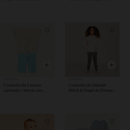
fantasía niño
fantasía niño
Lista de requisitos
Lista de 
Vista rápida
Vista rápida
Orchestra
Orchestra
Conjunto de 2 piezas
Conjunto de chándal
camiseta + shorts con
Stitch & Angel de Disney
bordado de conchas niña
niña
Lista de requisitos
Lista de 