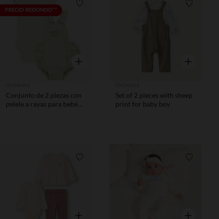
Lista de requisitos
Lista de 
PRECIO REDONDO**
Vista rápida
Vista rápida
Orchestra
Orchestra
Conjunto de 2 piezas con
Set of 2 pieces with sheep
pelele a rayas para bebé
print for baby boy
niña
Lista de requisitos
Lista de 
Vista rápida
Vista rápida