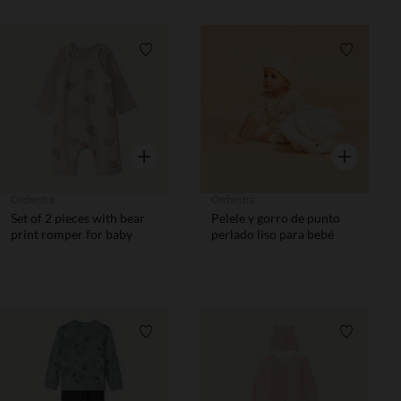
Lista de requisitos
Lista de 
Vista rápida
Vista rápida
Orchestra
Orchestra
Set of 2 pieces with bear
Pelele y gorro de punto
print romper for baby
perlado liso para bebé
Lista de requisitos
Lista de 