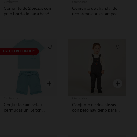
Orchestra
Orchestra
Conjunto de 2 piezas con
Conjunto de chándal de
peto bordado para bebé
neopreno con estampado
niña
de corazón niña
Lista de requisitos
Lista de 
PRECIO REDONDO**
Vista rápida
Vista rápida
Orchestra
Orchestra
Conjunto camiseta +
Conjunto de dos piezas
bermudas uni Stitch
con peto navideño para
Disney para niño
bebé niño