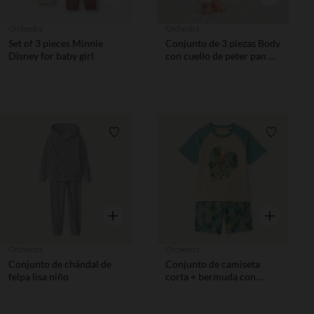
Orchestra
Orchestra
Set of 3 pieces Minnie
Conjunto de 3 piezas Body
Disney for baby girl
con cuello de peter pan +
chaleco + pantalón con
estampado de mariposas
para bebé niña
Lista de requisitos
Lista de 
Vista rápida
Vista rápida
Orchestra
Orchestra
Conjunto de chándal de
Conjunto de camiseta
felpa lisa niño
corta + bermuda con
estampado de selva niño