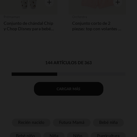
Vista rápida
Vista rápida
Prémaman
Orchestra
Conjunto de chándal Chip
Conjunto corto de 2
y Chop Disney para bebé
piezas: top con volantes +
niño
pantalones cortos niña
bebé.
144 ARTÍCULOS DE 363
CARGAR MÁS
Recién nacido
Futura Mamá
Bebé niña
Bebé niño
Niña
Niño
Puericultura