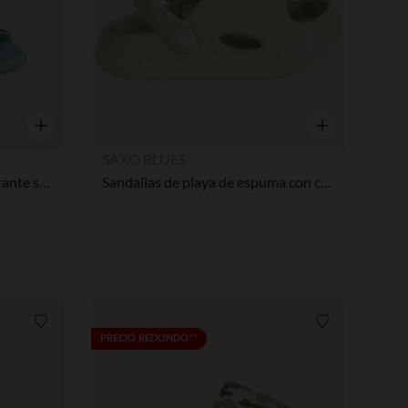
Vista rápida
Vista rápida
SAXO BLUES
Mules de tiburón niño con tirante según la edad
Sandalias de playa de espuma con correa niño
Lista de requisitos
Lista de requi
PRECIO REDONDO**