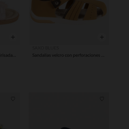
Vista rápida
Vista rápida
SAXO BLUES
Sandalias de velcro con tiras irisadas de fantasía para bebé niña
Sandalias velcro con perforaciones para bebé niño
Lista de requisitos
Lista de requi