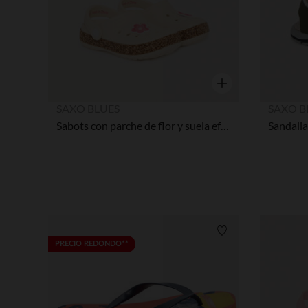
Vista rápida
SAXO BLUES
SAXO B
Sabots con parche de flor y suela efecto corcho niña
Lista de requisitos
PRECIO REDONDO**