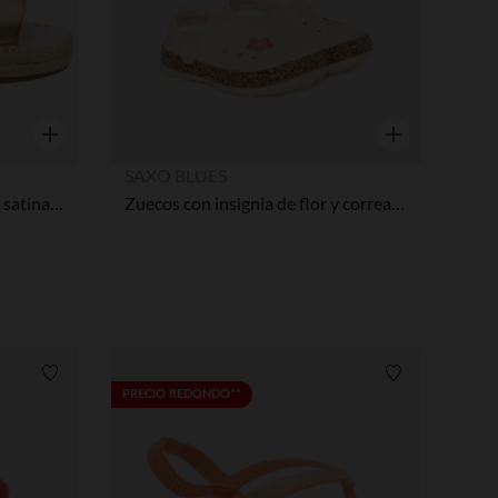
Vista rápida
Vista rápida
SAXO BLUES
Sandalias rosa dorado efecto satinado con suela de cuerda niña
Zuecos con insignia de flor y correa para bebé niña
Lista de requisitos
Lista de requi
PRECIO REDONDO**