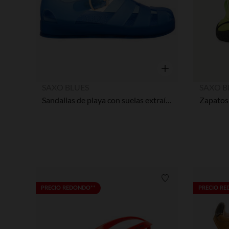
Vista rápida
SAXO BLUES
SAXO B
Sandalias de playa con suelas extraíbles niño
Zapatos
Lista de requisitos
PRECIO REDONDO**
PRECIO R