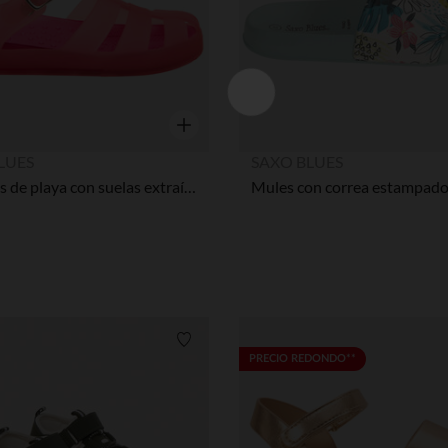
Vista rápida
LUES
SAXO BLUES
Sandalias de playa con suelas extraíbles niña
Lista de requisitos
PRECIO REDONDO**