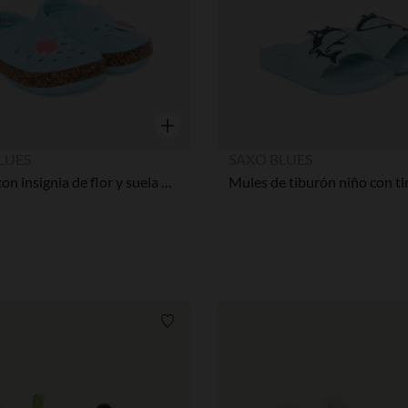
Vista rápida
LUES
SAXO BLUES
Zuecos con insignia de flor y suela efecto corcho niña
Lista de requisitos