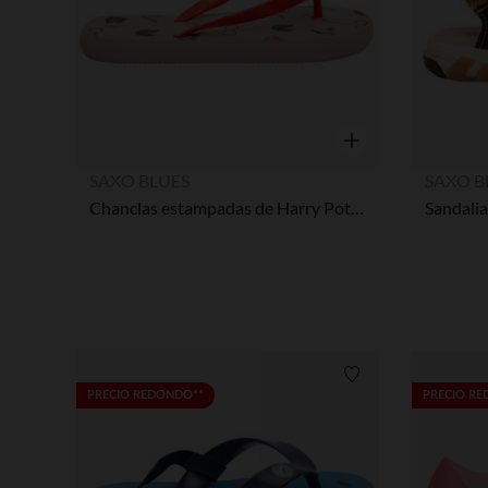
Vista rápida
SAXO BLUES
SAXO B
Chanclas estampadas de Harry Potter Warner niño con tira ajustable según la edad
Lista de requisitos
PRECIO REDONDO**
PRECIO R