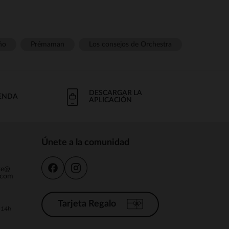
ño
Prémaman
Los consejos de Orchestra
DESCARGAR LA
IENDA
APLICACIÓN
Únete a la comunidad
nte@
.com
Tarjeta Regalo
a 14h