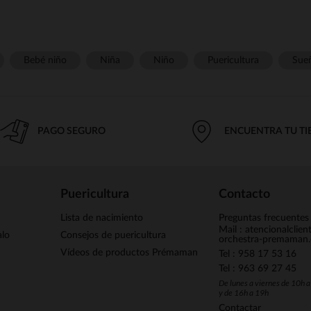
Bebé niño
Niña
Niño
Puericultura
Sue
PAGO SEGURO
ENCUENTRA TU T
Puericultura
Contacto
Lista de nacimiento
Preguntas frecuentes
Mail : atencionalclie
alo
Consejos de puericultura
orchestra-premaman
Vídeos de productos Prémaman
Tel : 958 17 53 16
Tel : 963 69 27 45
De lunes a viernes de 10h 
y de 16h a 19h
Contactar