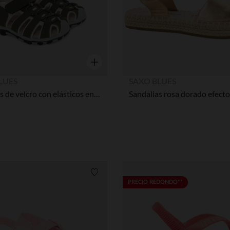
Vista rápida
LUES
SAXO BLUES
Sandalias de velcro con elásticos en kaki niño
Lista de requisitos
PRECIO REDONDO**