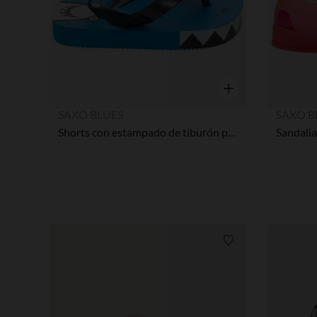
Vista rápida
SAXO BLUES
SAXO B
Shorts con estampado de tiburón para bebé niño
Lista de requisitos