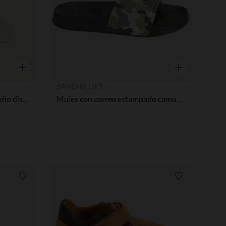
Vista rápida
Vista rápida
SAXO BLUES
Sandalias de cuero con pequeño diseño de corazón niña bebé
Mules con correa estampado camuflaje niño con tira según la edad
Lista de requisitos
Lista de requi
pciones
ustes de privacidad, garantizando el cumplimiento de las regula