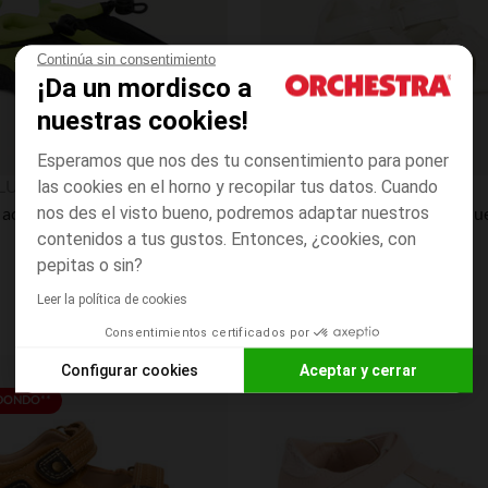
Continúa sin consentimiento
¡Da un mordisco a
nuestras cookies!
Esperamos que nos des tu consentimiento para poner
Vista rápida
LUES
SAXO BLUES
las cookies en el horno y recopilar tus datos. Cuando
 acuáticos de neopreno niño
nos des el visto bueno, podremos adaptar nuestros
contenidos a tus gustos. Entonces, ¿cookies, con
pepitas o sin?
Leer la política de cookies
Consentimientos certificados por
Configurar cookies
Aceptar y cerrar
Lista de requisitos
EDONDO**
Axeptio consent
Plataforma de Gestión de Consentimiento: Personaliza tus O
Nuestra plataforma te permite personalizar y gestionar tus aj