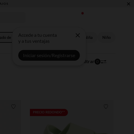
×
Accede a tu cuenta
ado de playa
Bebé niña​
Bebé niño
Niña​
Niño
y a tus ventajas
Iniciar sesión/Registrarse
86 artículos
Ordenar | Filtrar
0
Lista de requisitos
Lista de requi
PRECIO REDONDO**