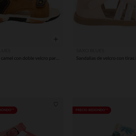
Vista rápida
LUES
SAXO BLUES
Sandalia camel con doble velcro para bebé niño
Lista de requisitos
EDONDO**
PRECIO REDONDO**