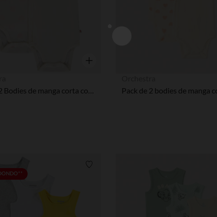
Vista rápida
ra
Orchestra
Lote de 2 Bodies de manga corta con diseño para niña bebé
Lista de requisitos
EDONDO**