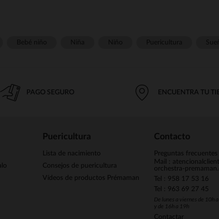
Bebé niño
Niña
Niño
Puericultura
Sue
PAGO SEGURO
ENCUENTRA TU T
Puericultura
Contacto
Lista de nacimiento
Preguntas frecuentes
Mail : atencionalclie
alo
Consejos de puericultura
orchestra-premaman
Vídeos de productos Prémaman
Tel : 958 17 53 16
Tel : 963 69 27 45
De lunes a viernes de 10h 
y de 16h a 19h
Contactar