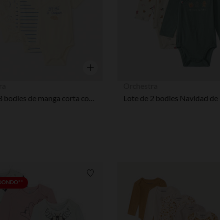
Vista rápida
ra
Orchestra
Lote de 3 bodies de manga corta con estampado de lunas para bebé niño (aperturas diferentes según la edad)
Lista de requisitos
EDONDO**