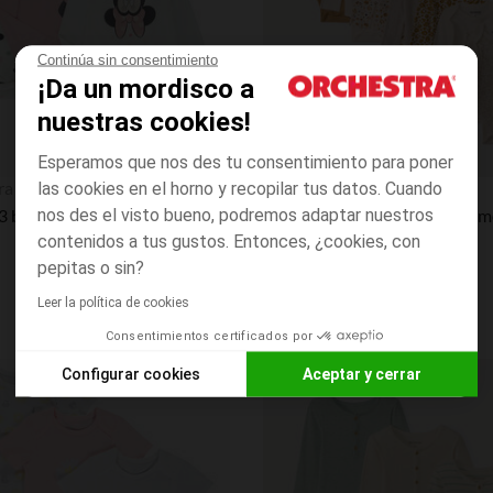
Continúa sin consentimiento
¡Da un mordisco a
nuestras cookies!
Esperamos que nos des tu consentimiento para poner
Vista rápida
ra
Orchestra
las cookies en el horno y recopilar tus datos. Cuando
nos des el visto bueno, podremos adaptar nuestros
Pack de 3 bodies Minnie Disney de boca ancha para bebés y niñas con diferentes aperturas según la edad.
contenidos a tus gustos. Entonces, ¿cookies, con
pepitas o sin?
Leer la política de cookies
Consentimientos certificados por
Configurar cookies
Aceptar y cerrar
Lista de requisitos
Axeptio consent
Plataforma de Gestión de Consentimiento: Personaliza tus O
Nuestra plataforma te permite personalizar y gestionar tus aj