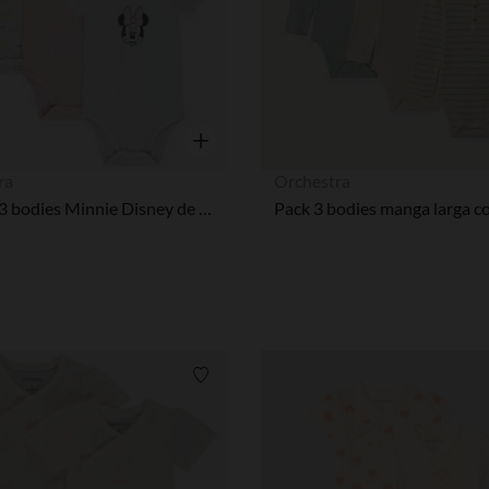
Vista rápida
ra
Orchestra
Pack de 3 bodies Minnie Disney de manga corta para bebés y niñas con diferentes aberturas según la edad.
Lista de requisitos