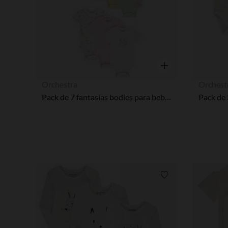
Vista rápida
Orchestra
Orchest
Pack de 7 fantasías bodies para bebés y niñas con diferentes aberturas según la edad.
Lista de requisitos