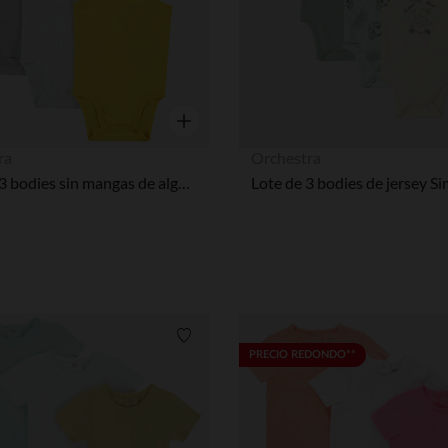
Vista rápida
ra
Orchestra
Pack de 3 bodies sin mangas de algodón para bebé niño con logo estampado.
Lista de requisitos
PRECIO REDONDO**