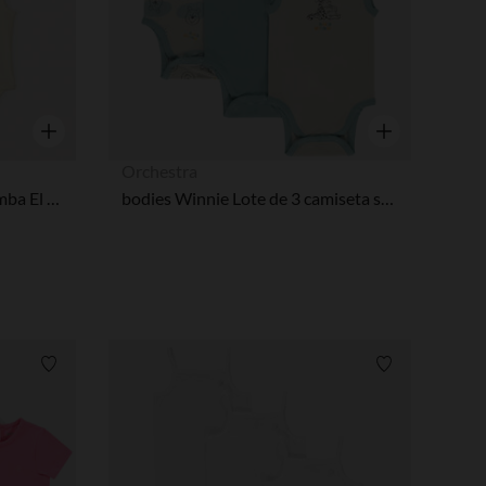
Vista rápida
Vista rápida
Orchestra
Lote de 3 bodies de jersey Simba El Rey León Disney para bebé niño
bodies Winnie Lote de 3 camiseta sin mangas para bebé niño
Lista de requisitos
Lista de requi