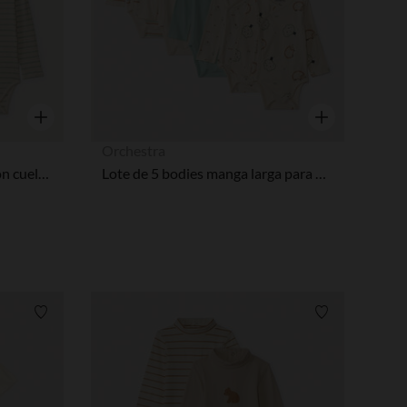
Vista rápida
Vista rápida
Orchestra
Pack 3 bodies manga larga con cuello tunecino para bebé niño
Lote de 5 bodies manga larga para bebé niño con aperturas diferentes según la edad
Lista de requisitos
Lista de requi