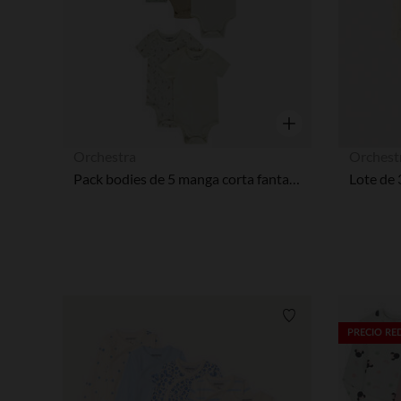
Vista rápida
Orchestra
Orchest
Pack bodies de 5 manga corta fantasía para bebé
Lista de requisitos
PRECIO R