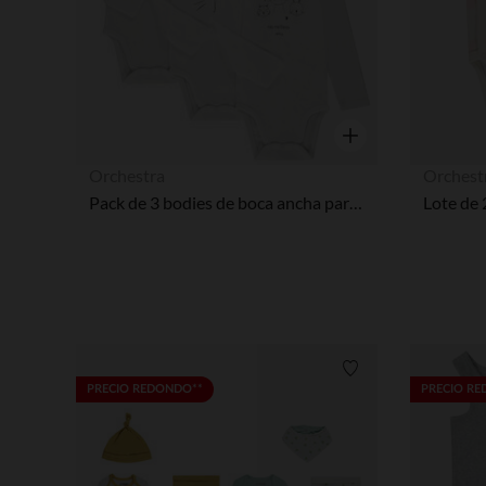
Vista rápida
Orchestra
Orchest
Pack de 3 bodies de boca ancha para bebés con diferentes aperturas según la edad.
Lista de requisitos
PRECIO REDONDO**
PRECIO R