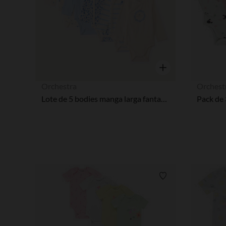
Vista rápida
Orchestra
Orchest
Lote de 5 bodies manga larga fantasía para bebé niña con aperturas diferentes según la edad
Lista de requisitos