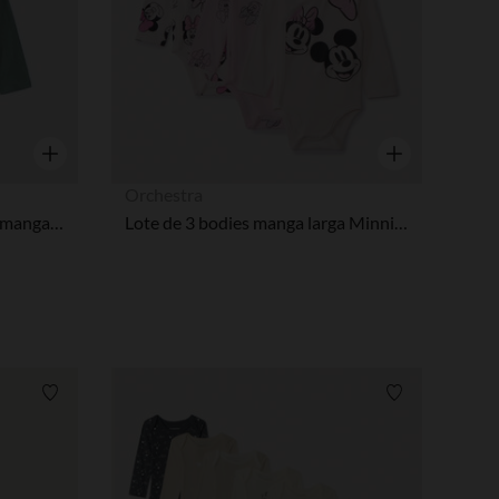
Vista rápida
Vista rápida
Orchestra
Lote de 2 bodies Navidad de manga larga para bebé niño con aperturas diferentes según la edad.
Lote de 3 bodies manga larga Minnie Disney para bebé niña con aperturas según la edad
Lista de requisitos
Lista de requi