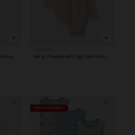
Vista rápida
Vista rápida
Orchestra
Pack de 2 bodies de manga corta con estampado de corazones para bebé niña
Set of 2 bodies with high neck for babies
Lista de requisitos
Lista de requi
PRECIO REDONDO**