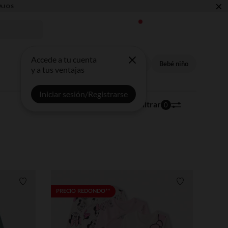
×
Accede a tu cuenta
Bodies
Bebé niña
Bebé niño
y a tus ventajas
Iniciar sesión/Registrarse
137 artículos
Ordenar | Filtrar
0
Lista de requisitos
Lista de requi
PRECIO REDONDO**