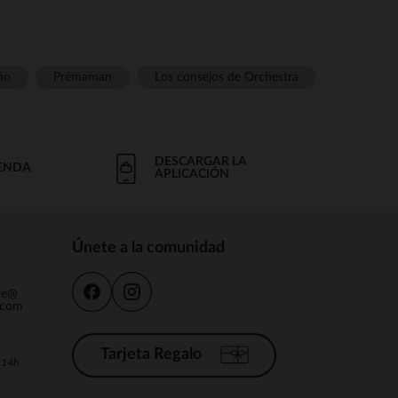
ño
Prémaman
Los consejos de Orchestra
DESCARGAR LA
IENDA
APLICACIÓN
Únete a la comunidad
nte@
.com
Tarjeta Regalo
a 14h