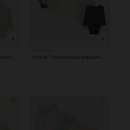
Vista rápida
Vista rápida
Orchestra
Pack 7 bodies manga larga moteados para bebé niña
Pack de 7 bodies manga larga para bebés, con motivos decorativos
Lista de requisitos
Lista de requi
pciones
ustes de privacidad, garantizando el cumplimiento de las regula