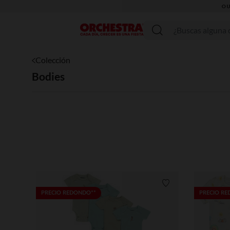
OUTLET // AP
Menú
Colección
Bodies
Lista de requisitos
PRECIO REDONDO**
PRECIO R