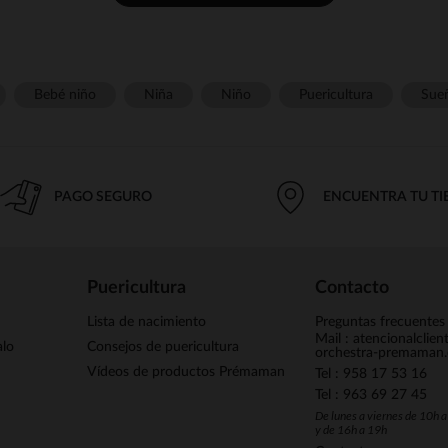
Bebé niño
Niña
Niño
Puericultura
Sue
PAGO SEGURO
ENCUENTRA TU T
Puericultura
Contacto
Lista de nacimiento
Preguntas frecuentes
Mail : atencionalclie
alo
Consejos de puericultura
orchestra-premaman
Vídeos de productos Prémaman
Tel : 958 17 53 16
Tel : 963 69 27 45
De lunes a viernes de 10h 
y de 16h a 19h