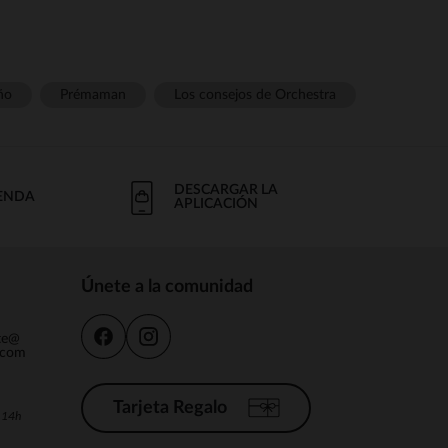
ño
Prémaman
Los consejos de Orchestra
DESCARGAR LA
IENDA
APLICACIÓN
Únete a la comunidad
nte@
.com
Tarjeta Regalo
a 14h