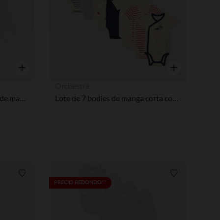
Vista rápida
Vista rápida
Orchestra
Lote de 2 bodies de Navidad de manga larga niña con aberturas diferentes según la edad.
Lote de 7 bodies de manga corta con motivos marinos para bebé niño con aberturas diferentes según la edad.
Lista de requisitos
Lista de requi
PRECIO REDONDO**