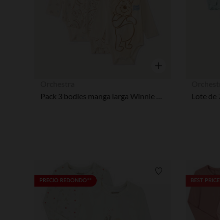
Vista rápida
Orchestra
Orchest
Pack 3 bodies manga larga Winnie con aberturas diferentes según la edad
Lista de requisitos
PRECIO REDONDO**
BEST PRICE