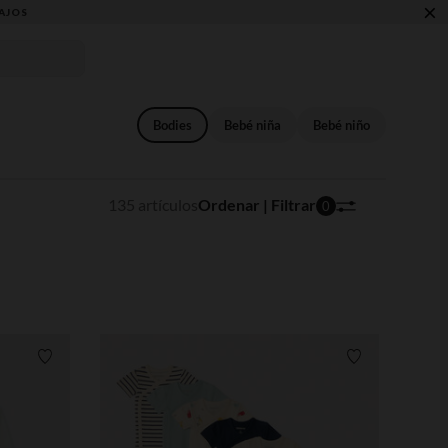
×
Bodies
Bebé niña
Bebé niño
135 artículos
Ordenar | Filtrar
0
Lista de requisitos
Lista de requi