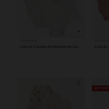
Vista rápida
Orchestra
Orchest
Lote de 2 bodies de Navidad de manga larga para bebé niña con diferentes aperturas según la edad
Lista de requisitos
BEST PRICE