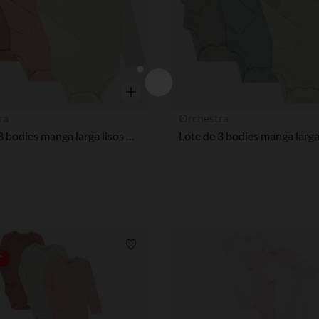
Vista rápida
ra
Orchestra
Lote de 3 bodies manga larga lisos para bebé niña
Lista de requisitos
*