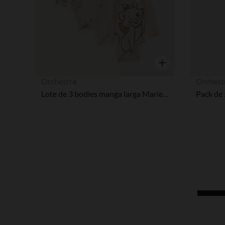
Vista rápida
Orchestra
Orchest
Lote de 3 bodies manga larga Marie Les Aristochats Disney para bebé niña con cierres diferentes según la edad