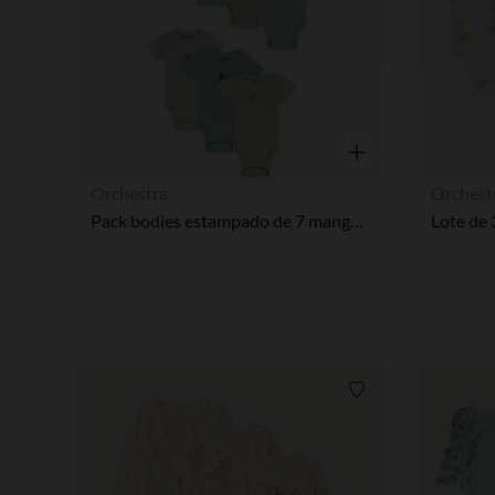
Vista rápida
Orchestra
Orchest
Pack bodies estampado de 7 manga corta gato para bebé
Lista de requisitos