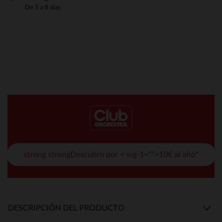
De 5 a 8 días
strong strongDescubro por < wg-1="">10€ al año*
DESCRIPCIÓN DEL PRODUCTO