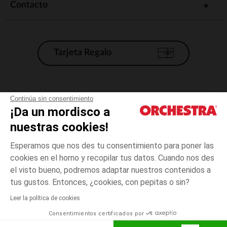
Contacto
Tarjeta Regalo
Condiciones generales de venta
Continúa sin consentimiento
¡Da un mordisco a
Aviso Legal
*Condiciones de las ofertas actuales
nuestras cookies!
Datos personales
Esperamos que nos des tu consentimiento para poner las
Gestión de las cookies
cookies en el horno y recopilar tus datos. Cuando nos des
Accesibilidad: no conforme
el visto bueno, podremos adaptar nuestros contenidos a
1
Azul
Azul
mes
Orchestra adhiere al código de ética de la Federación Francesa de comercio
tus gustos. Entonces, ¿cookies, con pepitas o sin?
electrónico y venta a distancia (FEVAD) y al sistema de mediación de
comercio electrónico.
Leer la política de cookies
El pago medidante
is already available
Consentimientos certificados por
España
Lista d
AÑADIR A LA CESTA