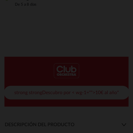
De 5 a 8 días
strong strongDescubro por < wg-1="">10€ al año*
DESCRIPCIÓN DEL PRODUCTO