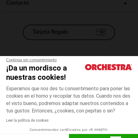
Contacto
Tarjeta Regalo
Condiciones generales de venta
Continúa sin consentimiento
¡Da un mordisco a
Aviso Legal
*Condiciones de las ofertas actuales
nuestras cookies!
Datos personales
Esperamos que nos des tu consentimiento para poner las
Gestión de las cookies
cookies en el horno y recopilar tus datos. Cuando nos des
Accesibilidad: no conforme
el visto bueno, podremos adaptar nuestros contenidos a
6
Amarillo
Amarillo
meses
Orchestra adhiere al código de ética de la Federación Francesa de comercio
tus gustos. Entonces, ¿cookies, con pepitas o sin?
electrónico y venta a distancia (FEVAD) y al sistema de mediación de
comercio electrónico.
Leer la política de cookies
El pago medidante
is already available
Consentimientos certificados por
España
Lista d
AÑADIR A LA CESTA